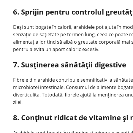
6. Sprijin pentru controlul greutăț
Deși sunt bogate în calorii, arahidele pot ajuta în mod 
senzație de sațietate pe termen lung, ceea ce poate r
alimentația lor tind să aibă o greutate corporală mai
pentru a evita un aport caloric excesiv.
7. Susținerea sănătății digestive
Fibrele din arahide contribuie semnificativ la sănătate
microbiotei intestinale. Consumul de alimente bogate în
diverticulita. Totodată, fibrele ajută la menținerea un
zilei.
8. Conținut ridicat de vitamine și
Arahidele sunt bogate în vitamine și minerale esențial