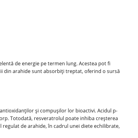
elentă de energie pe termen lung. Acestea pot fi
i din arahide sunt absorbiți treptat, oferind o sursă
tioxidanților și compușilor lor bioactivi. Acidul p-
orp. Totodată, resveratrolul poate inhiba creșterea
regulat de arahide, în cadrul unei diete echilibrate,