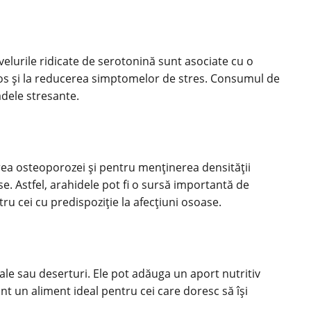
velurile ridicate de serotonină sunt asociate cu o
rvos și la reducerea simptomelor de stres. Consumul de
adele stresante.
irea osteoporozei și pentru menținerea densității
e. Astfel, arahidele pot fi o sursă importantă de
u cei cu predispoziție la afecțiuni osoase.
ipale sau deserturi. Ele pot adăuga un aport nutritiv
unt un aliment ideal pentru cei care doresc să își