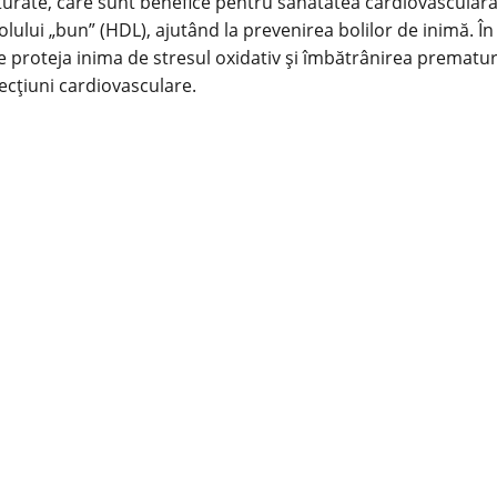
turate, care sunt benefice pentru
sănătatea
cardiovasculară
rolului „bun” (HDL), ajutând la prevenirea bolilor de inimă. Î
e proteja inima de stresul oxidativ și îmbătrânirea prematur
fecțiuni cardiovasculare.