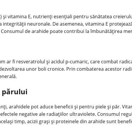
 și vitamina E, nutrienți esențiali pentru sănătatea creierului
a integrității neuronale. De asemenea, vitamina E protejează
tă. Consumul de arahide poate contribui la îmbunătățirea mem
m ar fi resveratrolul și acidul p-cumaric, care combat radical
ezvoltarea unor boli cronice. Prin combaterea acestor radical
enerală.
i părului
anți, arahidele pot aduce beneficii și pentru piele și păr. Vi
 efectele negative ale radiațiilor ultraviolete. Consumul reg
. În același timp, acizii grași și proteinele din arahide sunt be