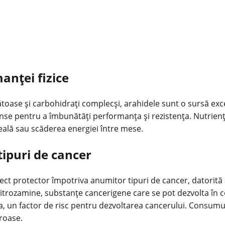
anței fizice
ătoase și carbohidrați complecși, arahidele sunt o sursă exc
ense pentru a îmbunătăți performanța și rezistența. Nutrienți
eală sau scăderea energiei între mese.
tipuri de cancer
ct protector împotriva anumitor tipuri de cancer, datorită an
itrozamine, substanțe cancerigene care se pot dezvolta în c
 un factor de risc pentru dezvoltarea cancerului. Consumul 
eroase.