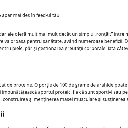
e apar mai des în feed-ul tău.
r ele oferă mult mai mult decât un simplu „ronțăit” între me
ere valoroasă pentru sănătate, având numeroase beneficii. D
entru piele, păr și gestionarea greutății corporale. Iată cât
icat de proteine. O porție de 100 de grame de arahide poat
își îmbunătățească aportul proteic, fie că sunt sportivi sau
, construirea și menținerea masei musculare și susținerea 
ii