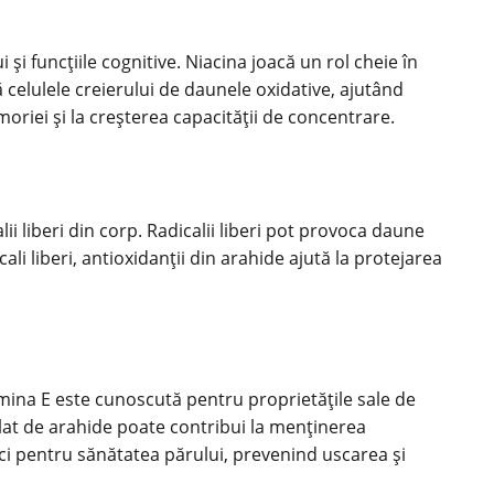
 și funcțiile cognitive. Niacina joacă un rol cheie în
 celulele creierului de daunele oxidative, ajutând
oriei și la creșterea capacității de concentrare.
ii liberi din corp. Radicalii liberi pot provoca daune
i liberi, antioxidanții din arahide ajută la protejarea
tamina E este cunoscută pentru proprietățile sale de
ulat de arahide poate contribui la menținerea
nefici pentru sănătatea părului, prevenind uscarea și