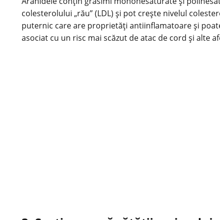
Arahidele conțin grăsimi mononesaturate și polinesa
colesterolului „rău” (LDL) și pot crește nivelul coleste
puternic care are proprietăți antiinflamatoare și poat
asociat cu un risc mai scăzut de atac de cord și alte a