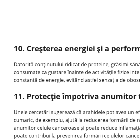
10. Creșterea energiei și a perform
Datorită conținutului ridicat de proteine, grăsimi săn
consumate ca gustare înainte de activitățile fizice int
constantă de energie, evitând astfel senzația de obos
11. Protecție împotriva anumitor 
Unele cercetări sugerează că arahidele pot avea un efe
cumaric, de exemplu, ajută la reducerea formării de n
anumitor celule canceroase și poate reduce inflamația,
poate contribui la prevenirea formării celulelor canc