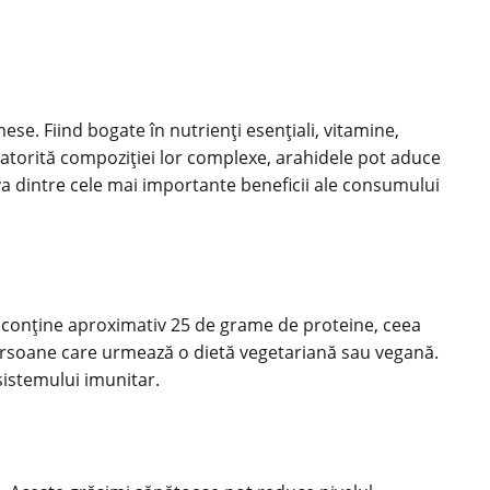
se. Fiind bogate în nutrienți esențiali, vitamine,
atorită compoziției lor complexe, arahidele pot aduce
eva dintre cele mai importante beneficii ale consumului
e conține aproximativ 25 de grame de proteine, ceea
 persoane care urmează o dietă vegetariană sau vegană.
sistemului imunitar.