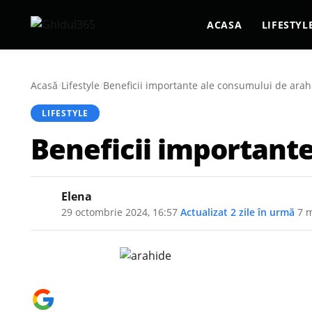
ACASA
LIFESTYL
Acasă
/
Lifestyle
/
Beneficii importante ale consumului de arah
LIFESTYLE
Beneficii important
Elena
29 octombrie 2024, 16:57
·
Actualizat
2 zile în urmă
·
7 m