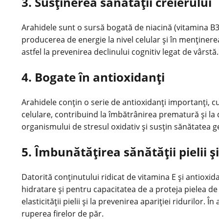
3. Susținerea sănătății creierului
Arahidele sunt o sursă bogată de niacină (
vitamina
B3)
producerea de energie la nivel celular și în menținere
astfel la prevenirea declinului cognitiv legat de vârs
4. Bogate în antioxidanți
Arahidele conțin o serie de antioxidanți importanți, cu
celulare, contribuind la îmbătrânirea prematură și la d
organismului de stresul oxidativ și susțin sănătatea g
5. Îmbunătățirea sănătății pielii ș
Datorită conținutului ridicat de vitamina E și antioxid
hidratare și pentru capacitatea de a proteja pielea de
elasticității pielii și la prevenirea apariției ridurilor
ruperea firelor de păr.