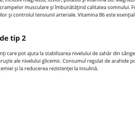
crampelor musculare și îmbunătățind calitatea somnului. Fosf
ților și controlul tensiunii arteriale. Vitamina B6 este esenț
de tip 2
ți care pot ajuta la stabilizarea nivelului de zahăr din sânge
 bruște ale nivelului glicemic. Consumul regulat de arahide p
cemiei și la reducerea rezistenței la insulină.