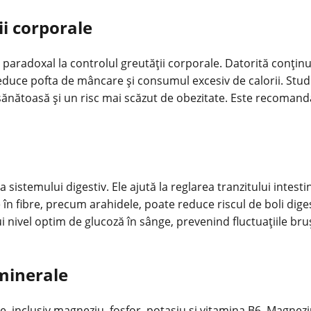
ii corporale
paradoxal la controlul greutății corporale. Datorită conținutu
educe pofta de mâncare și consumul excesiv de calorii. Studi
 sănătoasă și un risc mai scăzut de obezitate. Este recomand
a sistemului digestiv. Ele ajută la reglarea tranzitului intes
 fibre, precum arahidele, poate reduce riscul de boli digesti
ui nivel optim de glucoză în sânge, prevenind fluctuațiile br
 minerale
e, inclusiv magneziu, fosfor, potasiu și vitamina B6. Magnezi