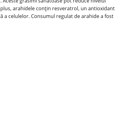
. Aceste grăsimi sănătoase pot reduce nivelul
n plus, arahidele conțin resveratrol, un antioxidant
ă a celulelor. Consumul regulat de arahide a fost