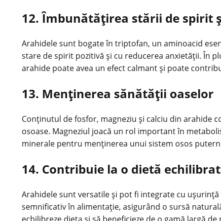
12. Îmbunătățirea stării de spirit 
Arahidele sunt bogate în triptofan, un aminoacid esenț
stare de spirit pozitivă și cu
reducerea anxietății
. În 
arahide poate avea un efect calmant și poate contribui
13. Menținerea sănătății oaselor
Conținutul de fosfor, magneziu și calciu din arahide c
osoase. Magneziul joacă un rol important în metabolism
minerale pentru menținerea unui sistem osos puternic 
14. Contribuie la o dietă echilibrat
Arahidele sunt versatile și pot fi integrate cu ușurință
semnificativ în alimentație, asigurând o sursă naturală
echilibreze dieta și să beneficieze de o gamă largă de n