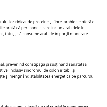
lui lor ridicat de proteine și fibre, arahidele oferă o
ile arată că persoanele care includ arahidele în
at, totuși, să consume arahide în porții moderate
tinal, prevenind constipația și susținând sănătatea
ve, inclusiv sindromul de colon iritabil și
uște și menținând stabilitatea energetică pe parcursul
ul, de exemplu, joacă un rol crucial în menținerea