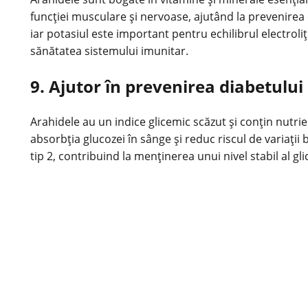
funcției musculare și nervoase, ajutând la prevenirea 
iar potasiul este important pentru echilibrul electroli
sănătatea sistemului imunitar.
9. Ajutor în prevenirea diabetului 
Arahidele au un indice glicemic scăzut și conțin nutrien
absorbția glucozei în sânge și reduc riscul de variații
tip 2, contribuind la menținerea unui nivel stabil al gli