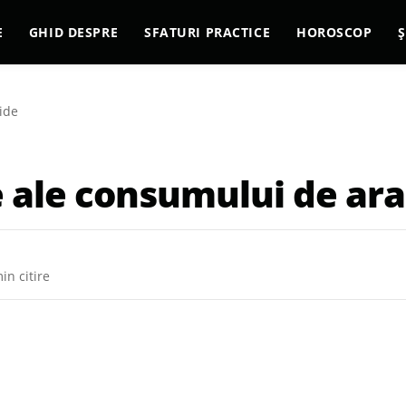
E
GHID DESPRE
SFATURI PRACTICE
HOROSCOP
Ș
ide
e ale consumului de ar
in citire