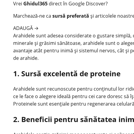
Vrei
Ghidul365
direct în Google Discover?
Marchează-ne ca
sursă preferată
și articolele noastr
ADAUGĂ
→
Arahidele sunt adesea considerate o gustare simplă, da
minerale și grăsimi sănătoase, arahidele sunt o aleg
avantaje atât pentru inimă și sistemul nervos, cât și p
de arahide.
1. Sursă excelentă de proteine
Arahidele sunt recunoscute pentru conținutul lor rid
ce le face o alegere ideală pentru cei care doresc să 
Proteinele sunt esențiale pentru regenerarea celulară
2. Beneficii pentru sănătatea inim