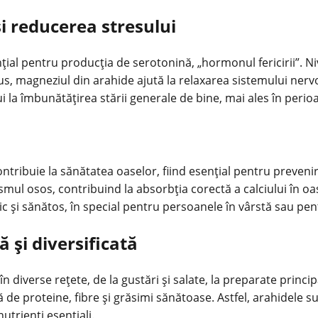
și reducerea stresului
ial pentru producția de serotonină, „hormonul fericirii”. Ni
plus, magneziul din arahide ajută la relaxarea sistemului ne
 la îmbunătățirea stării generale de bine, mai ales în perio
ontribuie la sănătatea oaselor, fiind esențial pentru preven
ul osos, contribuind la absorbția corectă a calciului în oas
și sănătos, în special pentru persoanele în vârstă sau pentr
ă și diversificată
 în diverse rețete, de la gustări și salate, la preparate princ
 de proteine, fibre și grăsimi sănătoase. Astfel, arahidele s
utrienți esențiali.