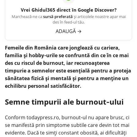
Vrei
Ghidul365
direct în Google Discover?
Marchează-ne ca
sursă preferată
și articolele noastre apar mai
des în feed-ul tău.
ADAUGĂ
→
Femeile din România care jonglează cu cariera,
familia și hobby‑urile se confruntă din ce în ce mai
des cu riscul de burnout, iar recunoașterea
timpurie a semnelor este esențială pentru a proteja
sănătatea fizică și mentală și pentru a menține un
echilibru personal satisfăcător.
Semne timpurii ale burnout‑ului
Conform
todaypress.ro
,
burnout
‑ul nu apare brusc, ci
se manifestă prin simptome subtile care devin tot mai
evidente. Dacă te simți constant obosită, ai dificultăți