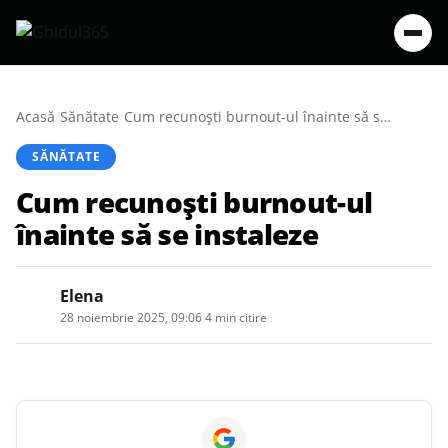
Acasă
/
Sănătate
/
Cum recunoști burnout-ul înainte să se instaleze
SĂNĂTATE
Cum recunoști burnout-ul
înainte să se instaleze
Elena
28 noiembrie 2025, 09:06
·
4 min citire