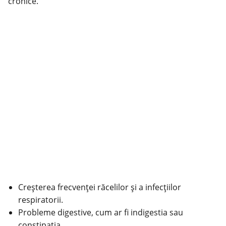
cronice.
Creșterea frecvenței răcelilor și a infecțiilor
respiratorii.
Probleme digestive, cum ar fi indigestia sau
constipația.