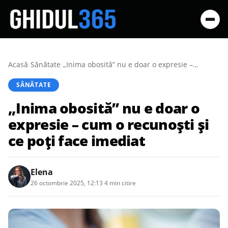
Acasă
/
Sănătate
/
„Inima obosită” nu e doar o expresie – cum o recunoști și ce poți face imediat
SĂNĂTATE
„Inima obosită” nu e doar o
expresie – cum o recunoști și
ce poți face imediat
Elena
26 octombrie 2025, 12:13
·
4 min citire