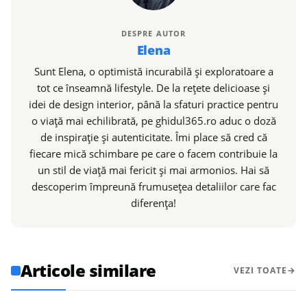
DESPRE AUTOR
Elena
Sunt Elena, o optimistă incurabilă și exploratoare a
tot ce înseamnă lifestyle. De la rețete delicioase și
idei de design interior, până la sfaturi practice pentru
o viață mai echilibrată, pe ghidul365.ro aduc o doză
de inspirație și autenticitate. Îmi place să cred că
fiecare mică schimbare pe care o facem contribuie la
un stil de viață mai fericit și mai armonios. Hai să
descoperim împreună frumusețea detaliilor care fac
diferența!
Articole similare
VEZI TOATE