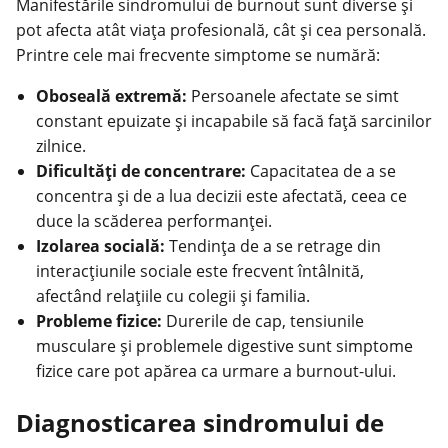
Manifestările sindromului de burnout sunt diverse și
pot afecta atât viața profesională, cât și cea personală.
Printre cele mai frecvente simptome se numără:
Oboseală extremă:
Persoanele afectate se simt
constant epuizate și incapabile să facă față sarcinilor
zilnice.
Dificultăți de concentrare:
Capacitatea de a se
concentra și de a lua decizii este afectată, ceea ce
duce la scăderea performanței.
Izolarea socială:
Tendința de a se retrage din
interacțiunile sociale este frecvent întâlnită,
afectând relațiile cu colegii și familia.
Probleme fizice:
Durerile de cap, tensiunile
musculare și problemele digestive sunt simptome
fizice care pot apărea ca urmare a burnout-ului.
Diagnosticarea sindromului de