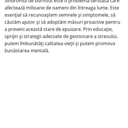
Sindromul de burnout este o problemă serioasă care
afectează milioane de oameni din întreaga lume. Este
esențial să recunoaștem semnele și simptomele, să
căutăm ajutor și să adoptăm măsuri proactive pentru
a preveni această stare de epuizare. Prin educație,
sprijin și strategii adecvate de gestionare a stresului,
putem
îmbunătăți calitatea
vieții și putem promova
bunăstarea mentală.