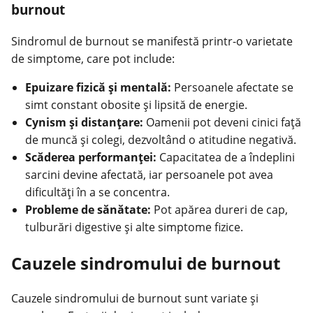
burnout
Sindromul de burnout se manifestă printr-o varietate
de simptome, care pot include:
Epuizare fizică și mentală:
Persoanele afectate se
simt constant obosite și lipsită de energie.
Cynism și distanțare:
Oamenii pot deveni cinici față
de
muncă
și colegi, dezvoltând o atitudine negativă.
Scăderea performanței:
Capacitatea de a îndeplini
sarcini devine afectată, iar persoanele pot avea
dificultăți în a se concentra.
Probleme de sănătate:
Pot apărea dureri de cap,
tulburări digestive și alte simptome fizice.
Cauzele sindromului de burnout
Cauzele sindromului de burnout sunt variate și