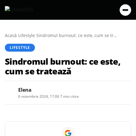
Acasă
/
Lifestyle
/
Sindromul burnout: ce este, cum se tratează
LIFESTYLE
Sindromul burnout: ce este,
cum se tratează
Elena
6 noiembrie 2024, 17:06
·
7 min citire