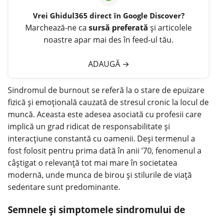
Vrei
Ghidul365
direct în Google Discover?
Marchează-ne ca
sursă preferată
și articolele
noastre apar mai des în feed-ul tău.
ADAUGĂ
→
Sindromul de burnout se referă la o stare de epuizare
fizică și emoțională cauzată de
stresul
cronic la locul de
muncă. Aceasta este adesea asociată cu profesii care
implică un grad ridicat de responsabilitate și
interacțiune constantă cu oamenii. Deși termenul a
fost folosit pentru prima dată în anii ’70, fenomenul a
câștigat o relevanță tot mai mare în societatea
modernă, unde munca de birou și stilurile de viață
sedentare sunt predominante.
Semnele și simptomele sindromului de