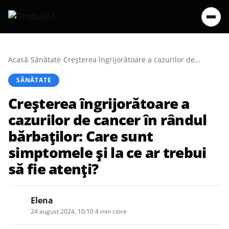
Acasă
/
Sănătate
/
Creșterea îngrijorătoare a cazurilor de cancer în rândul bărbaților: Care sunt simptomele și la ce ar trebui să fie atenți?
SĂNĂTATE
Creșterea îngrijorătoare a
cazurilor de cancer în rândul
bărbaților: Care sunt
simptomele și la ce ar trebui
să fie atenți?
Elena
24 august 2024, 10:10
·
4 min citire