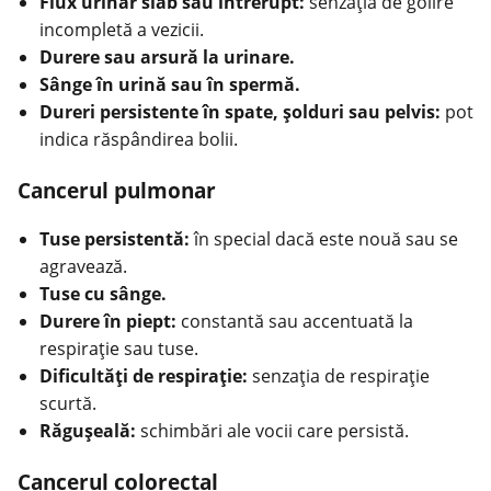
Flux urinar slab sau întrerupt:
senzaţia de golire
incompletă a vezicii.
Durere sau arsură la urinare.
Sânge în urină sau în spermă.
Dureri persistente în spate, şolduri sau pelvis:
pot
indica răspândirea bolii.
Cancerul pulmonar
Tuse persistentă:
în special dacă este nouă sau se
agravează.
Tuse cu sânge.
Durere în piept:
constantă sau accentuată la
respiraţie sau tuse.
Dificultăţi de respirație:
senzaţia de respiraţie
scurtă.
Răguşeală:
schimbări ale vocii care persistă.
Cancerul colorectal