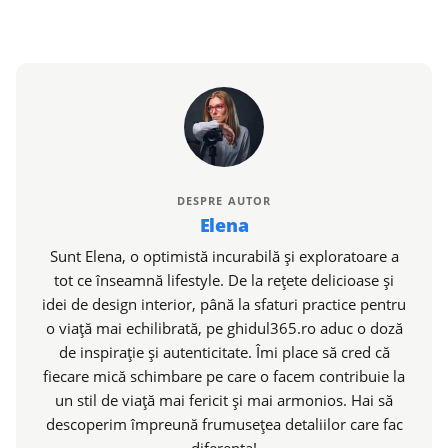
DESPRE AUTOR
Elena
Sunt Elena, o optimistă incurabilă și exploratoare a
tot ce înseamnă lifestyle. De la rețete delicioase și
idei de design interior, până la sfaturi practice pentru
o viață mai echilibrată, pe ghidul365.ro aduc o doză
de inspirație și autenticitate. Îmi place să cred că
fiecare mică schimbare pe care o facem contribuie la
un stil de viață mai fericit și mai armonios. Hai să
descoperim împreună frumusețea detaliilor care fac
diferența!