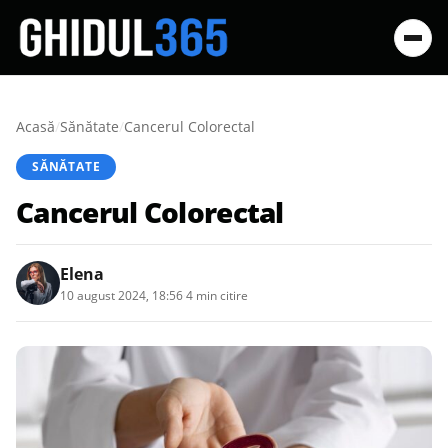
Acasă
/
Sănătate
/
Cancerul Colorectal
SĂNĂTATE
Cancerul Colorectal
Elena
10 august 2024, 18:56
·
4 min citire