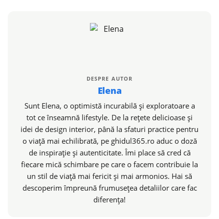
DESPRE AUTOR
Elena
Sunt Elena, o optimistă incurabilă și exploratoare a
tot ce înseamnă lifestyle. De la rețete delicioase și
idei de design interior, până la sfaturi practice pentru
o viață mai echilibrată, pe ghidul365.ro aduc o doză
de inspirație și autenticitate. Îmi place să cred că
fiecare mică schimbare pe care o facem contribuie la
un stil de viață mai fericit și mai armonios. Hai să
descoperim împreună frumusețea detaliilor care fac
diferența!