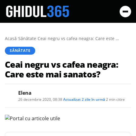
Acasă
/
Sănătate
/
Ceai negru vs cafea neagra: Care este mai sanatos?
SĂNĂTATE
Ceai negru vs cafea neagra:
Care este mai sanatos?
Elena
26 decembrie 2020, 08:38
·
Actualizat
2 zile în urmă
·
2 min citire