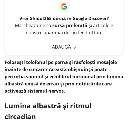
Vrei
Ghidul365
direct în Google Discover?
Marchează-ne ca
sursă preferată
și articolele
noastre apar mai des în feed-ul tău.
ADAUGĂ
→
Folosești telefonul pe pernă și răsfoiești mesajele
înainte de culcare? Această obișnuință poate
perturba somnul și echilibrul hormonal prin lumina
albastră emisă de ecran și prin notificările care
activează sistemul nervos.
Lumina albastră și ritmul
circadian