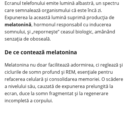
Ecranul telefonului emite lumină albastră, un spectru
care semnalează organismului că este încă zi.
Expunerea la această lumină suprimă producția de
melatonină
, hormonul responsabil cu inducerea
somnului, și „repornește” ceasul biologic, amânând
senzația de oboseală.
De ce contează melatonina
Melatonina nu doar facilitează adormirea, ci reglează și
ciclurile de somn profund și REM, esențiale pentru
refacerea celulară și consolidarea memoriei. O scădere
a nivelului său, cauzată de expunerea prelungită la
ecran, duce la somn fragmentat și la regenerare
incompletă a corpului.