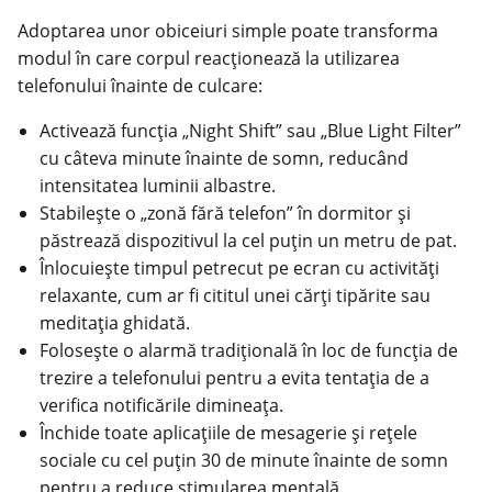
Adoptarea unor obiceiuri simple poate transforma
modul în care corpul reacționează la utilizarea
telefonului înainte de culcare:
Activează funcția „Night Shift” sau „Blue Light Filter”
cu câteva minute înainte de somn, reducând
intensitatea luminii albastre.
Stabilește o „zonă fără telefon” în dormitor și
păstrează dispozitivul la cel puțin un metru de pat.
Înlocuiește timpul petrecut pe ecran cu activități
relaxante, cum ar fi cititul unei cărți tipărite sau
meditația ghidată.
Folosește o alarmă tradițională în loc de funcția de
trezire a telefonului pentru a evita tentația de a
verifica notificările dimineața.
Închide toate aplicațiile de mesagerie și rețele
sociale cu cel puțin 30 de minute înainte de somn
pentru a reduce stimularea mentală.