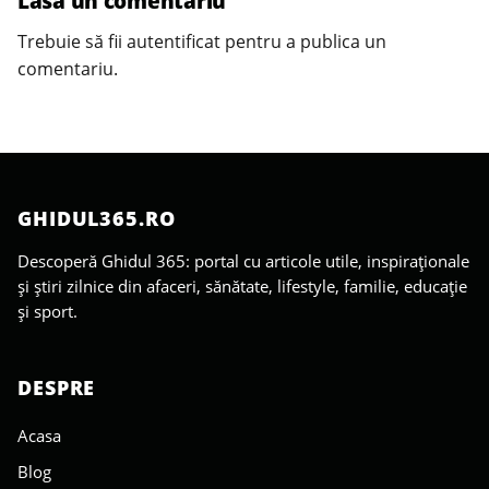
Lasă un comentariu
Trebuie să fii
autentificat
pentru a publica un
comentariu.
GHIDUL365.RO
Descoperă Ghidul 365: portal cu articole utile, inspiraționale
și știri zilnice din afaceri, sănătate, lifestyle, familie, educație
și sport.
DESPRE
Acasa
Blog