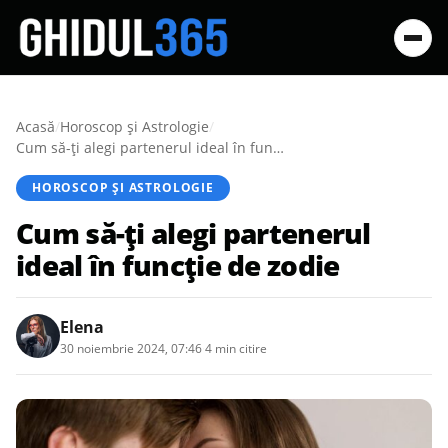
Acasă
/
Horoscop și Astrologie
/
Cum să-ți alegi partenerul ideal în funcție de zodie
HOROSCOP ȘI ASTROLOGIE
Cum să-ți alegi partenerul
ideal în funcție de zodie
Elena
30 noiembrie 2024, 07:46
·
4 min citire