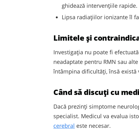
ghidează intervențiile rapide.
Lipsa radiațiilor ionizante îl f
Limitele și contraindic
Investigația nu poate fi efectuat
neadaptate pentru RMN sau alte di
întâmpina dificultăți, însă exist
Când să discuți cu med
Dacă prezinți simptome neurologi
specialist. Medicul va evalua ist
cerebral
este necesar.