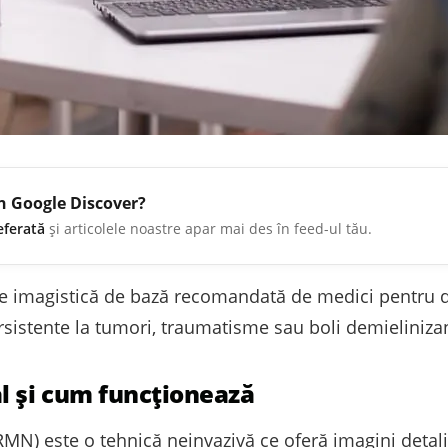
în Google Discover?
eferată
și articolele noastre apar mai des în feed-ul tău.
 imagistică de bază recomandată de medici pentru di
ersistente la tumori, traumatisme sau boli demieliniza
l și cum funcționează
N) este o tehnică neinvazivă ce oferă imagini detaliat