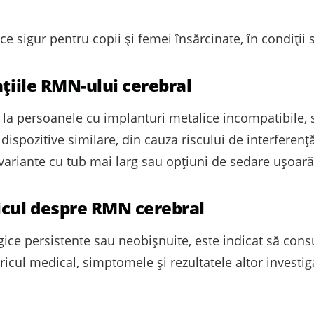
ace sigur pentru copii și femei însărcinate, în condiții 
ațiile RMN-ului cerebral
ă la persoanele cu implanturi metalice incompatibile,
spozitive similare, din cauza riscului de interferență
ă variante cu tub mai larg sau opțiuni de sedare ușoar
icul despre RMN cerebral
ce persistente sau neobișnuite, este indicat să cons
oricul medical, simptomele și rezultatele altor invest