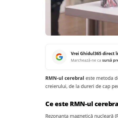
Vrei
Ghidul365
direct 
Marchează-ne ca
sursă pr
RMN-ul cerebral
este metoda de
creierului, de la dureri de cap p
Ce este RMN-ul cerebra
Rezonanța magnetică nucleară (RM