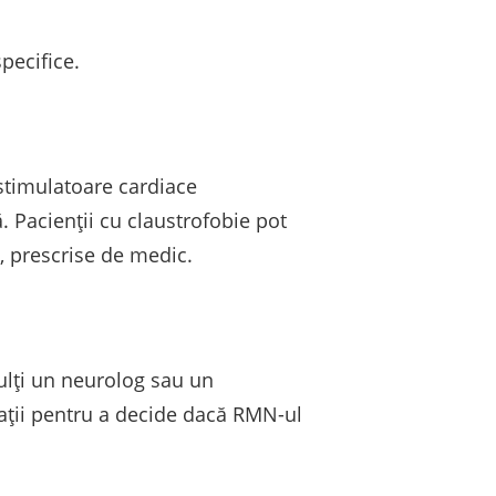
specifice.
 stimulatoare cardiace
. Pacienții cu claustrofobie pot
ă, prescrise de medic.
ulți un neurolog sau un
igații pentru a decide dacă RMN-ul