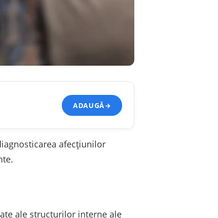
ADAUGĂ
→
agnosticarea afecțiunilor
nte.
e ale structurilor interne ale