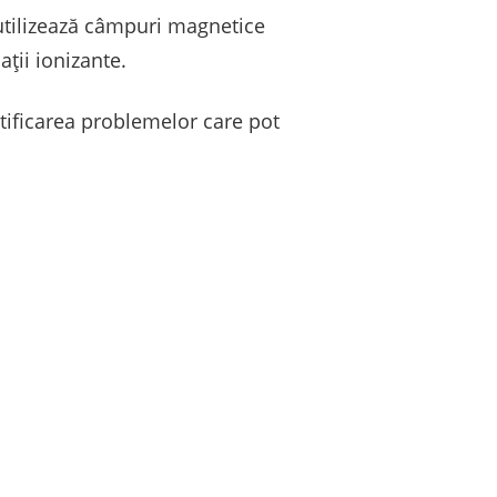
 utilizează câmpuri magnetice
ții ionizante.
ntificarea problemelor care pot