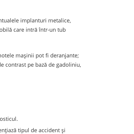
tualele implanturi metalice,
bilă care intră într-un tub
motele mașinii pot fi deranjante;
de contrast pe bază de gadoliniu,
osticul.
ențiază tipul de accident și