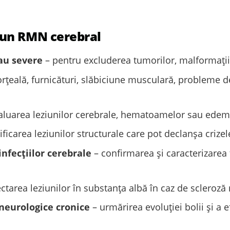
un RMN cerebral
au severe
– pentru excluderea tumorilor, malformațiil
țeală, furnicături, slăbiciune musculară, probleme de 
aluarea leziunilor cerebrale, hematoamelor sau edeme
ificarea leziunilor structurale care pot declanșa crizele 
nfecțiilor cerebrale
– confirmarea și caracterizarea 
ctarea leziunilor în substanța albă în caz de scleroză 
neurologice cronice
– urmărirea evoluției bolii și a e