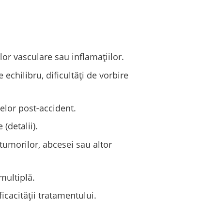
or vasculare sau inflamațiilor.
echilibru, dificultăți de vorbire
lor post‑accident.
(detalii).
tumorilor, abcesei sau altor
multiplă.
ficacității tratamentului.