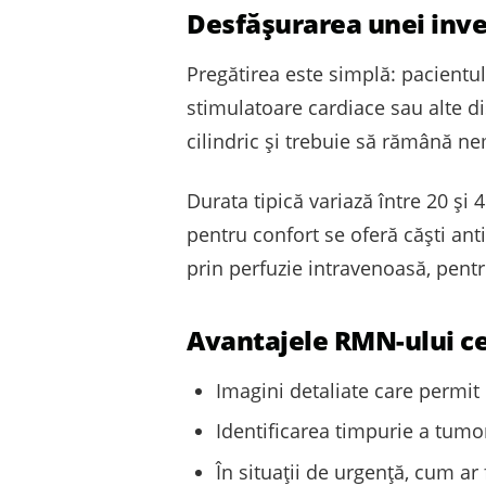
Desfășurarea unei inve
Pregătirea este simplă: pacientu
stimulatoare cardiace sau alte di
cilindric și trebuie să rămână ne
Durata tipică variază între 20 și
pentru confort se oferă căști ant
prin perfuzie intravenoasă, pentr
Avantajele RMN-ului c
Imagini detaliate care permit
Identificarea timpurie a tumor
În situații de urgență, cum ar