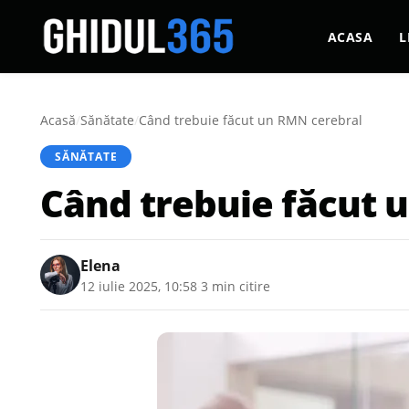
ACASA
L
Acasă
/
Sănătate
/
Când trebuie făcut un RMN cerebral
SĂNĂTATE
Când trebuie făcut 
Elena
12 iulie 2025, 10:58
·
3 min citire