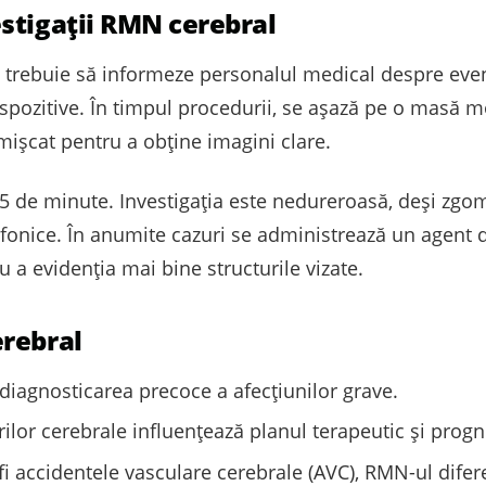
stigații RMN cerebral
l trebuie să informeze personalul medical despre even
spozitive. În timpul procedurii, se așază pe o masă mo
mișcat pentru a obține imagini clare.
 45 de minute. Investigația este nedureroasă, deși zgo
ifonice. În anumite cazuri se administrează un agent 
u a evidenția mai bine structurile vizate.
erebral
 diagnosticarea precoce a afecțiunilor grave.
ilor cerebrale influențează planul terapeutic și progn
 fi accidentele vasculare cerebrale (AVC), RMN-ul difer