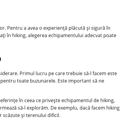
r. Pentru a avea o experiență plăcută și sigură în
sați în hiking, alegerea echipamentului adecvat poate
a
iderare. Primul lucru pe care trebuie să-l facem este
ni pentru toate buzunarele. Este important să ne
eferințe în ceea ce privește echipamentul de hiking,
re urmează să-l explorăm. De exemplu, dacă facem hiking
căzute și terenului dificil.