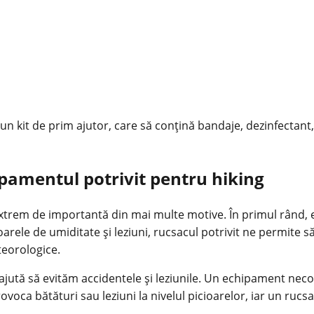
n kit de prim ajutor, care să conțină bandaje, dezinfectant
ipamentul potrivit pentru hiking
xtrem de importantă din mai multe motive. În primul rând, ec
oarele de umiditate și leziuni, rucsacul potrivit ne permite
teorologice.
e ajută să evităm accidentele și leziunile. Un echipament ne
rovoca bătături sau leziuni la nivelul picioarelor, iar un r