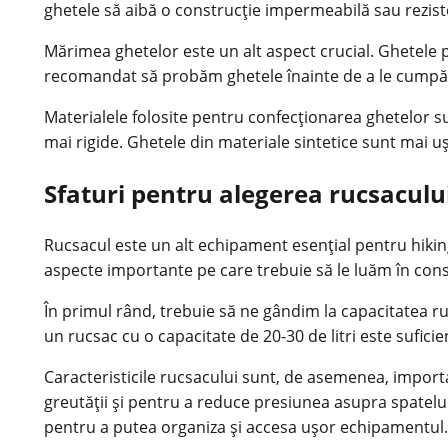
ghetele să aibă o construcție impermeabilă sau rezist
Mărimea ghetelor este un alt aspect crucial. Ghetele pr
recomandat să probăm ghetele înainte de a le cumpăra
Materialele folosite pentru confecționarea ghetelor su
mai rigide. Ghetele din materiale sintetice sunt mai ușo
Sfaturi pentru alegerea rucsaculu
Rucsacul este un alt echipament esențial pentru hiking
aspecte importante pe care trebuie să le luăm în con
În primul rând, trebuie să ne gândim la capacitatea ruc
un rucsac cu o capacitate de 20-30 de litri este sufi
Caracteristicile rucsacului sunt, de asemenea, importa
greutății și pentru a reduce presiunea asupra spate
pentru a putea organiza și accesa ușor echipamentul.