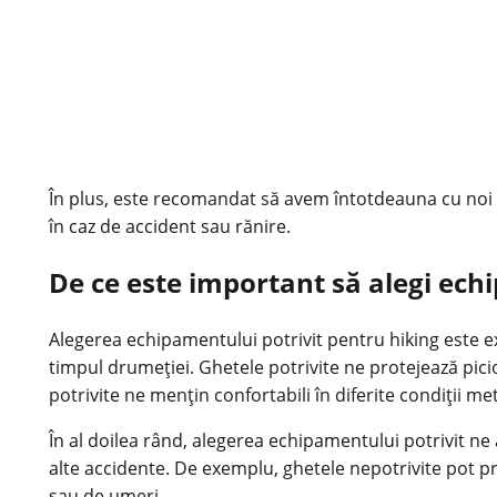
În plus, este recomandat să avem întotdeauna cu noi u
în caz de accident sau rănire.
De ce este important să alegi ech
Alegerea echipamentului potrivit pentru hiking este e
timpul drumeției. Ghetele potrivite ne protejează pici
potrivite ne mențin confortabili în diferite condiții me
În al doilea rând, alegerea echipamentului potrivit n
alte accidente. De exemplu, ghetele nepotrivite pot p
sau de umeri.