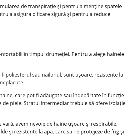
cumularea de transpirație și pentru a menține spatele
tru a asigura o fixare sigură și pentru a reduce
nfortabili în timpul drumeției. Pentru a alege hainele
fi poliesterul sau nailonul, sunt ușoare, rezistente la
 neplăcute.
 haine, care pot fi adăugate sau îndepărtate în funcție
 de piele. Stratul intermediar trebuie să ofere izolație
de vară, avem nevoie de haine ușoare și respirabile,
e și rezistente la apă, care să ne protejeze de frig și