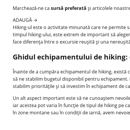
Marchează-ne ca
sursă preferată
și articolele noastr
ADAUGĂ
→
Hiking-ul este o activitate minunată care ne permite 
timpul hiking-ului, este extrem de important să aleg
face diferența între o excursie reușită și una nereușită
Ghidul echipamentului de hiking: 
Înainte de a cumpăra echipamentul de hiking, există c
să ne stabilim bugetul disponibil pentru echipament. H
stabilim prioritățile și să investim în echipament de ca
Un alt aspect important este să ne cunoaștem nevoile 
iar acestea pot varia în funcție de tipul de hiking pe
în zone montane sau în condiții de iarnă, avem nevoie 