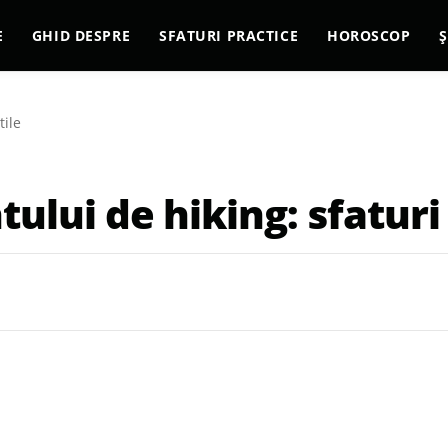
E
GHID DESPRE
SFATURI PRACTICE
HOROSCOP
Ș
tile
lui de hiking: sfaturi 