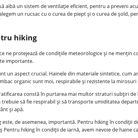
 să aibă un sistem de ventilație eficient, pentru a preveni a
alegem un rucsac cu o curea de piept și o curea de șold, pen
ntru hiking
ce ne protejează de condițiile meteorologice și ne mențin co
cte importante.
t un aspect crucial. Hainele din materiale sintetice, cum ar 
mbac organic sunt moi, respirabile și rezistente la mirosuri
ratificarea constă în purtarea mai multor straturi subțiri de
 trebuie să fie respirabil și să transporte umiditatea departe
vânt și apă.
ing este, de asemenea, importantă. Pentru hiking în condiții 
Pentru hiking în condiții de iarnă, avem nevoie de haine cald