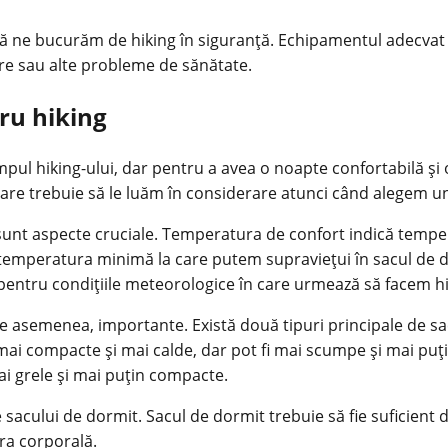
să ne bucurăm de hiking în siguranță. Echipamentul adecvat 
lare sau alte probleme de sănătate.
ru hiking
impul hiking-ului, dar pentru a avea o noapte confortabilă ș
care trebuie să le luăm în considerare atunci când alegem u
 sunt aspecte cruciale. Temperatura de confort indică temp
 temperatura minimă la care putem supraviețui în sacul de 
entru condițiile meteorologice în care urmează să facem hi
, de asemenea, importante. Există două tipuri principale de sa
mai compacte și mai calde, dar pot fi mai scumpe și mai puți
mai grele și mai puțin compacte.
e sacului de dormit. Sacul de dormit trebuie să fie suficien
ra corporală.