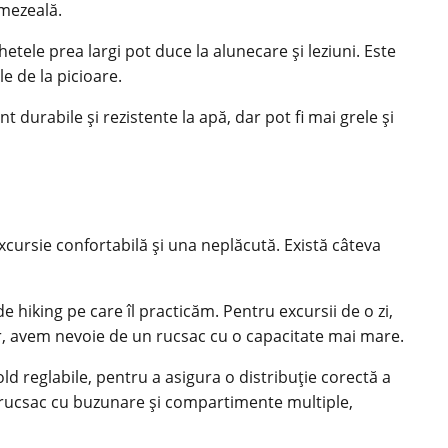
umezeală.
tele prea largi pot duce la alunecare și leziuni. Este
 de la picioare.
durabile și rezistente la apă, dar pot fi mai grele și
xcursie confortabilă și una neplăcută. Există câteva
 hiking pe care îl practicăm. Pentru excursii de o zi,
ar, avem nevoie de un rucsac cu o capacitate mai mare.
d reglabile, pentru a asigura o distribuție corectă a
 rucsac cu buzunare și compartimente multiple,