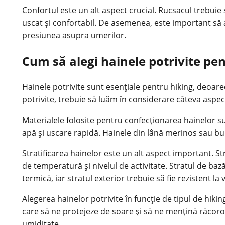
Confortul este un alt aspect crucial. Rucsacul trebuie
uscat și confortabil. De asemenea, este important să 
presiunea asupra umerilor.
Cum să alegi hainele potrivite pe
Hainele potrivite sunt esențiale pentru hiking, deoare
potrivite, trebuie să luăm în considerare câteva aspe
Materialele folosite pentru confecționarea hainelor sun
apă și uscare rapidă. Hainele din lână merinos sau bu
Stratificarea hainelor este un alt aspect important. St
de temperatură și nivelul de activitate. Stratul de bază
termică, iar stratul exterior trebuie să fie rezistent la 
Alegerea hainelor potrivite în funcție de tipul de hik
care să ne protejeze de soare și să ne mențină răcoroș 
umiditate.