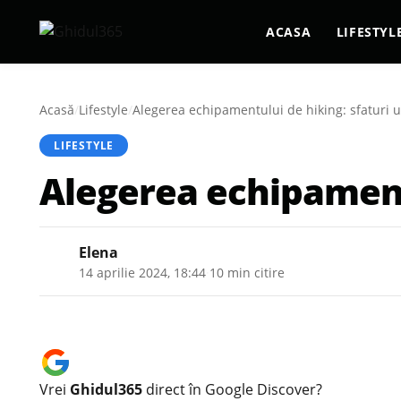
ACASA
LIFESTYL
Acasă
/
Lifestyle
/
Alegerea echipamentului de hiking: sfaturi u
LIFESTYLE
Alegerea echipamentu
Elena
14 aprilie 2024, 18:44
·
10 min citire
Vrei
Ghidul365
direct în Google Discover?