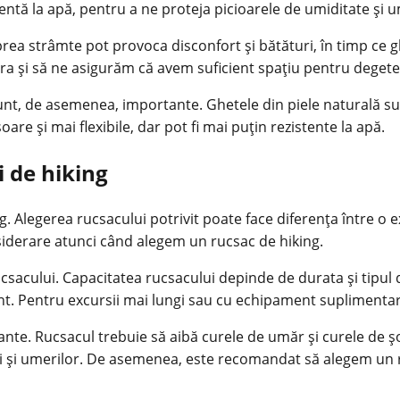
entă la apă, pentru a ne proteja picioarele de umiditate și 
ea strâmte pot provoca disconfort și bătături, în timp ce ghe
 și să ne asigurăm că avem suficient spațiu pentru degetele
nt, de asemenea, importante. Ghetele din piele naturală sunt 
are și mai flexibile, dar pot fi mai puțin rezistente la apă.
i de hiking
. Alegerea rucsacului potrivit poate face diferența între o e
siderare atunci când alegem un rucsac de hiking.
sacului. Capacitatea rucsacului depinde de durata și tipul de
cient. Pentru excursii mai lungi sau cu echipament supliment
nte. Rucsacul trebuie să aibă curele de umăr și curele de șol
lui și umerilor. De asemenea, este recomandat să alegem un