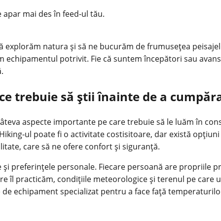
e apar mai des în feed-ul tău.
să explorăm natura și să ne bucurăm de frumusețea peisajelo
em
echipamentul
potrivit. Fie că suntem începători sau avan
.
ce trebuie să știi înainte de a cumpăr
âteva aspecte importante pe care trebuie să le luăm în cons
iking-ul poate fi o activitate costisitoare, dar există opțiu
litate, care să ne ofere confort și siguranță.
și preferințele personale. Fiecare persoană are propriile pr
 care îl practicăm, condițiile meteorologice și terenul pe ca
de echipament specializat pentru a face față temperaturilor s