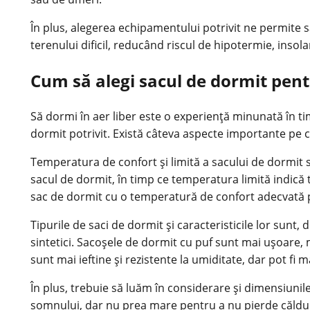
În plus, alegerea echipamentului potrivit ne permite 
terenului dificil, reducând riscul de hipotermie, inso
Cum să alegi sacul de dormit pent
Să dormi în aer liber este o experiență minunată în t
dormit potrivit. Există câteva aspecte importante pe 
Temperatura de confort și limită a sacului de dormit
sacul de dormit, în timp ce temperatura limită indică
sac de dormit cu o temperatură de confort adecvată p
Tipurile de saci de dormit și caracteristicile lor sunt
sintetici. Sacoșele de dormit cu puf sunt mai ușoare, 
sunt mai ieftine și rezistente la umiditate, dar pot fi 
În plus, trebuie să luăm în considerare și dimensiunil
somnului, dar nu prea mare pentru a nu pierde căldu