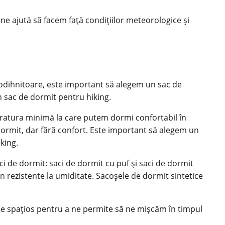
ne ajută să facem față condițiilor meteorologice și
i odihnitoare, este important să alegem un sac de
n sac de dormit pentru hiking.
eratura minimă la care putem dormi confortabil în
dormit, dar fără confort. Este important să alegem un
king.
ci de dormit: saci de dormit cu puf și saci de dormit
n rezistente la umiditate. Sacoșele de dormit sintetice
t de spațios pentru a ne permite să ne mișcăm în timpul