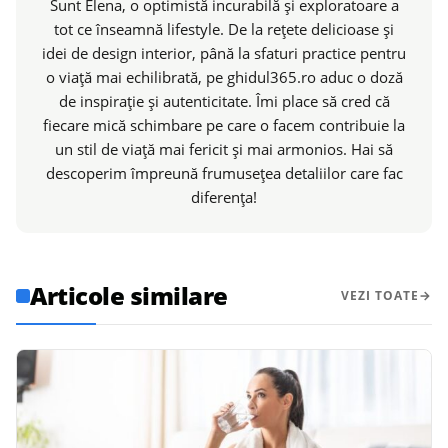
Sunt Elena, o optimistă incurabilă și exploratoare a
tot ce înseamnă lifestyle. De la rețete delicioase și
idei de design interior, până la sfaturi practice pentru
o viață mai echilibrată, pe ghidul365.ro aduc o doză
de inspirație și autenticitate. Îmi place să cred că
fiecare mică schimbare pe care o facem contribuie la
un stil de viață mai fericit și mai armonios. Hai să
descoperim împreună frumusețea detaliilor care fac
diferența!
Articole similare
VEZI TOATE