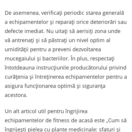
De asemenea, verificaţi periodic starea generalã
a echipamentelor şi reparaţi orice deteriorãri sau
defecte imediat. Nu uitaţi sã aerisiţi zona unde
vã antrenaţi şi sã pãstraţi un nivel optim al
umiditãţii pentru a preveni dezvoltarea
mucegaiului şi bacteriilor. În plus, respectaţi
întotdeauna instrucţiunile producãtorului privind
curãţenia şi întreţinerea echipamentelor pentru a
asigura funcţionarea optimã şi siguranţa
acestora.
Un alt articol util pentru îngrijirea
echipamentelor de fitness de acasă este „Cum să
îngrijești pielea cu plante medicinale: sfaturi și