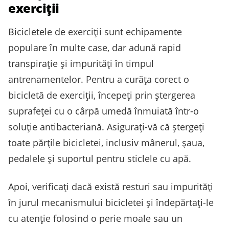
exerciții
Bicicletele de exerciții sunt echipamente
populare în multe case, dar adună rapid
transpirație și impurități în timpul
antrenamentelor. Pentru a curăța corect o
bicicletă de exerciții, începeți prin ștergerea
suprafeței cu o cârpă umedă înmuiată într-o
soluție antibacteriană. Asigurați-vă că ștergeți
toate părțile bicicletei, inclusiv mânerul, șaua,
pedalele și suportul pentru sticlele cu apă.
Apoi, verificați dacă există resturi sau impurități
în jurul mecanismului bicicletei și îndepărtați-le
cu atenție folosind o perie moale sau un