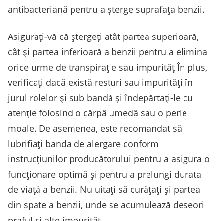
antibacteriană pentru a șterge suprafața benzii.
Asigurați-vă că ștergeți atât partea superioară,
cât și partea inferioară a benzii pentru a elimina
orice urme de transpirație sau impurităț În plus,
verificați dacă există resturi sau impurități în
jurul rolelor și sub bandă și îndepărtați-le cu
atenție folosind o cârpă umedă sau o perie
moale. De asemenea, este recomandat să
lubrifiați banda de alergare conform
instrucțiunilor producătorului pentru a asigura o
funcționare optimă și pentru a prelungi durata
de viață a benzii. Nu uitați să curățați și partea
din spate a benzii, unde se acumulează deseori
praful și alte impurităț