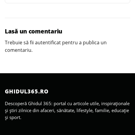
Lasă un comentariu
Trebuie să fii
autentificat
pentru a publica un
comentariu.
GHIDUL365.RO
Descoperă Ghidul 365: portal cu articole utile, inspiraționale
și știri zilnice din afaceri, sănătate, lifestyle, familie, educație
și sport.