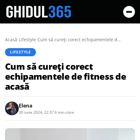
Acasă
/
Lifestyle
/
Cum să cureți corect echipamentele de fitness de acasă
LIFESTYLE
Cum să cureți corect
echipamentele de fitness de
acasă
Elena
30 iunie 2024, 22:37
·
6 min citire