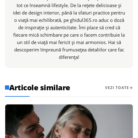
tot ce înseamnă lifestyle. De la rețete delicioase și
idei de design interior, până la sfaturi practice pentru
o viață mai echilibrată, pe ghidul365.ro aduc o doză
de inspirație și autenticitate. Îmi place să cred că
fiecare mică schimbare pe care o facem contribuie la
un stil de viață mai fericit și mai armonios. Hai să
descoperim împreună frumusețea detaliilor care fac
diferența!
Articole similare
VEZI TOATE