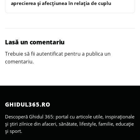
aprecierea și afecțiunea în relația de cuplu
Lasă un comentariu
Trebuie să fii
autentificat
pentru a publica un
comentariu.
GHIDUL365.RO
Descoperă Ghidul 365: portal cu articole utile, inspiraționale
și știri zilnice din afaceri, sănătate, lifestyle, familie, educație
și sport.