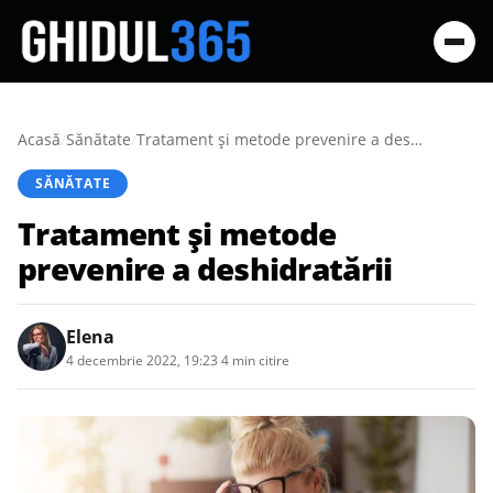
Acasă
/
Sănătate
/
Tratament şi metode prevenire a deshidratării
SĂNĂTATE
Tratament şi metode
prevenire a deshidratării
Elena
4 decembrie 2022, 19:23
·
4 min citire