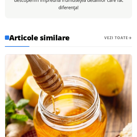
descoperim împreună frumusețea detaliilor care fac
diferența!
Articole similare
VEZI TOATE