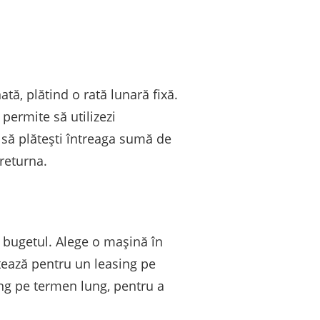
ă, plătind o rată lunară fixă.
 permite să utilizezi
r să plătești întreaga sumă de
returna.
 și bugetul. Alege o mașină în
ptează pentru un leasing pe
ing pe termen lung, pentru a