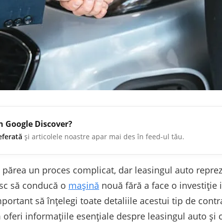
în Google Discover?
eferată
și articolele noastre apar mai des în feed-ul tău.
 părea un proces complicat, dar leasingul auto reprez
esc să conducă o
mașină
nouă fără a face o investiție 
portant să înțelegi toate detaliile acestui tip de cont
m oferi informațiile esențiale despre leasingul auto și c