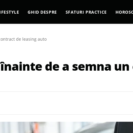
IFESTYLE
GHID DESPRE
SFATURI PRACTICE
HOROS
contract de leasing auto
i înainte de a semna un