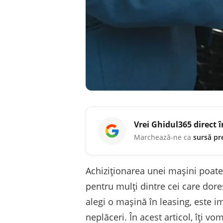
Vrei
Ghidul365
direct 
Marchează-ne ca
sursă pr
Achiziționarea unei mașini poate
pentru mulți dintre cei care dor
alegi o mașină în leasing, este im
neplăceri. În acest articol, îți vo