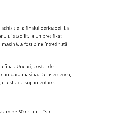
achiziție la finalul perioadei. La
lui stabilit, la un preț fixat
ă mașină, a fost bine întreținută
 final. Uneori, costul de
de a cumpăra mașina. De asemenea,
nța costurile suplimentare.
axim de 60 de luni. Este