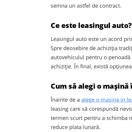
semna un astfel de contract.
Ce este leasingul auto?
Leasingul auto este un acord prin
Spre deosebire de achiziția tradiți
autovehiculul pentru o perioadă m
achiziție. În final, există opțiune
Cum să alegi o mașină 
Înainte de a
alege o masina in le
leasing care să corespundă nevoil
termen scurt pentru a schimba ma
reduce plata lunară.