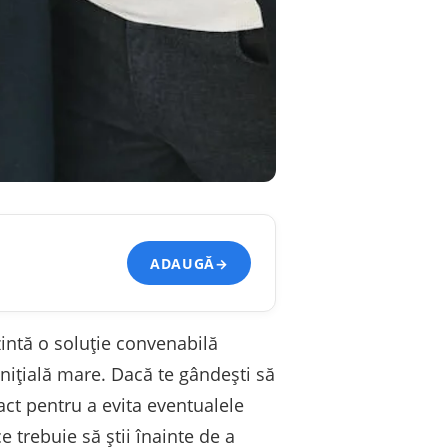
ADAUGĂ
→
intă o soluție convenabilă
inițială mare. Dacă te gândești să
ract pentru a evita eventualele
e trebuie să știi înainte de a