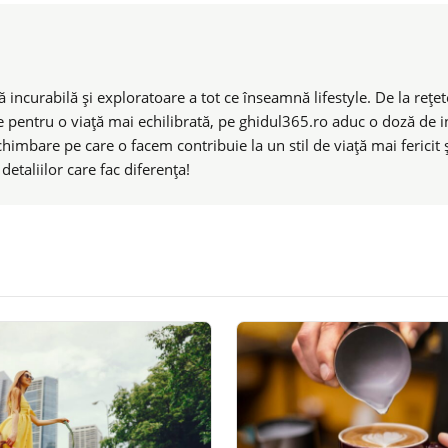
 incurabilă și exploratoare a tot ce înseamnă lifestyle. De la rețete
e pentru o viață mai echilibrată, pe ghidul365.ro aduc o doză de ins
chimbare pe care o facem contribuie la un stil de viață mai ferici
taliilor care fac diferența!