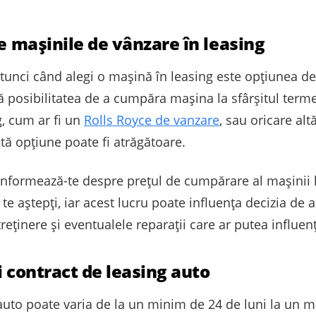
re mașinile de vânzare în leasing
atunci când alegi o mașină în leasing este opțiunea de 
 posibilitatea de a cumpăra mașina la sfârșitul termenu
, cum ar fi un
Rolls Royce de vanzare
, sau oricare alt
stă opțiune poate fi atrăgătoare.
informează-te despre prețul de cumpărare al mașinii la
t te aștepți, iar acest lucru poate influența decizia 
treținere și eventualele reparații care ar putea influe
i contract de leasing auto
auto poate varia de la un minim de 24 de luni la un m