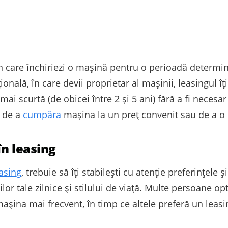
 care închiriezi o mașină pentru o perioadă determinat
onală, în care devii proprietar al mașinii, leasingul îți
ai scurtă (de obicei între 2 și 5 ani) fără a fi necesa
a de a
cumpăra
mașina la un preț convenit sau de a o 
în leasing
asing
, trebuie să îți stabilești cu atenție preferințele
or tale zilnice și stilului de viață. Multe persoane o
șina mai frecvent, în timp ce altele preferă un leas