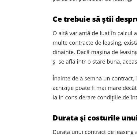
Ce trebuie să știi desp
O altă variantă de luat în calcul 
multe contracte de leasing, există
dinainte. Dacă mașina de leasing
și se află într-o stare bună, acea
Înainte de a semna un contract, 
achiziție poate fi mai mare decâ
ia în considerare condițiile de în
Durata și costurile unu
Durata unui contract de leasing 