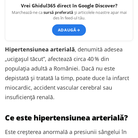
Vrei
Ghidul365
direct în Google Discover?
Marchează-ne ca
sursă preferată
și articolele noastre apar mai
des în feed-ul tău.
ADAUGĂ
→
Hipertensiunea arterială
, denumită adesea
„ucigașul tăcut”, afectează circa 40 % din
populația adultă a României. Dacă nu este
depistată și tratată la timp, poate duce la infarct
miocardic, accident vascular cerebral sau
insuficiență renală.
Ce este hipertensiunea arterială?
Este creșterea anormală a presiunii sângelui în