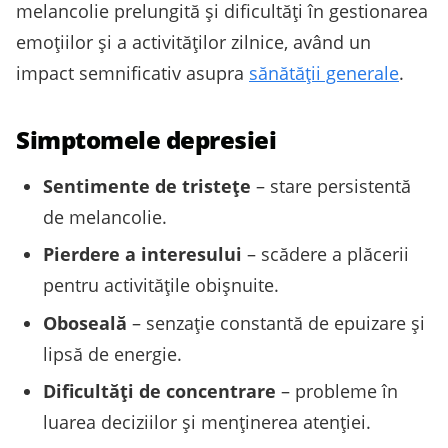
melancolie prelungită și dificultăți în gestionarea
emoțiilor și a activităților zilnice, având un
impact semnificativ asupra
sănătății generale
.
Simptomele depresiei
Sentimente de tristețe
– stare persistentă
de melancolie.
Pierdere a interesului
– scădere a plăcerii
pentru activitățile obișnuite.
Oboseală
– senzație constantă de epuizare și
lipsă de energie.
Dificultăți de concentrare
– probleme în
luarea deciziilor și menținerea atenției.