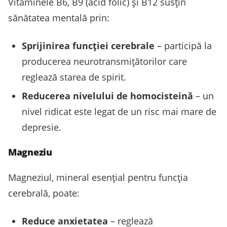
Vitaminele B6, B9 (acid folic) și B12 susțin
sănătatea mentală prin:
Sprijinirea funcției cerebrale
– participă la
producerea neurotransmițătorilor care
reglează starea de spirit.
Reducerea nivelului de homocisteină
– un
nivel ridicat este legat de un risc mai mare de
depresie.
Magneziu
Magneziul, mineral esențial pentru funcția
cerebrală, poate:
Reduce anxietatea
– reglează