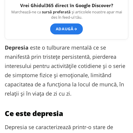
Vrei
Ghidul365
direct în Google Discover?
Marchează-ne ca
sursă preferată
și articolele noastre apar mai
des în feed-ul tău.
ADAUGĂ
→
Depresia
este o tulburare mentală ce se
manifestă prin tristețe persistentă, pierderea
interesului pentru activitățile cotidiene și o serie
de simptome fizice și emoționale, limitând
capacitatea de a funcționa la locul de muncă, în
relații și în viața de zi cu zi.
Ce este depresia
Depresia se caracterizează printr-o stare de