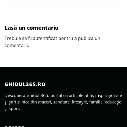
Lasă un comentariu
Trebuie să fii
autentificat
pentru a publica un
comentariu.
GHIDUL365.RO
Descoperă Ghidul 365: portal cu articole utile, inspiraționale
și știri zilnice din afaceri, sănătate, lifestyle, familie, educație
și sport.