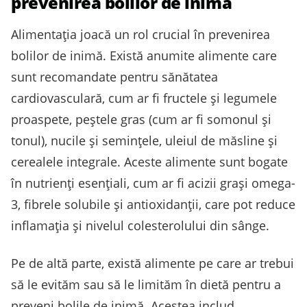
prevenirea bolilor de inimă
Alimentația joacă un rol crucial în prevenirea
bolilor de inimă. Există anumite alimente care
sunt recomandate pentru sănătatea
cardiovasculară, cum ar fi fructele și legumele
proaspete, peștele gras (cum ar fi somonul și
tonul), nucile și semințele, uleiul de măsline și
cerealele integrale. Aceste alimente sunt bogate
în nutrienți esențiali, cum ar fi acizii grași omega-
3, fibrele solubile și antioxidanții, care pot reduce
inflamația și nivelul colesterolului din sânge.
Pe de altă parte, există alimente pe care ar trebui
să le evităm sau să le limităm în dietă pentru a
preveni bolile de inimă. Acestea includ