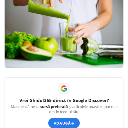
Vrei
Ghidul365
direct în Google Discover?
Marchează-ne ca
sursă preferată
și articolele noastre apar mai
des în feed-ul tău.
ADAUGĂ
→