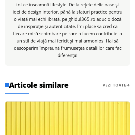
tot ce înseamnă lifestyle. De la rețete delicioase și
idei de design interior, până la sfaturi practice pentru
o viață mai echilibrată, pe ghidul365.ro aduc o doză
de inspirație și autenticitate. Îmi place să cred că
fiecare mică schimbare pe care o facem contribuie la
un stil de viață mai fericit și mai armonios. Hai să
descoperim împreună frumusețea detaliilor care fac
diferența!
Articole similare
VEZI TOATE