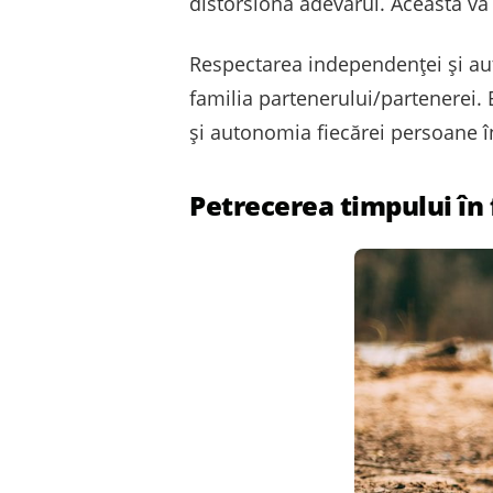
distorsiona adevărul. Aceasta va 
Respectarea independenței și aut
familia partenerului/partenerei.
și autonomia fiecărei persoane în
Petrecerea timpului în