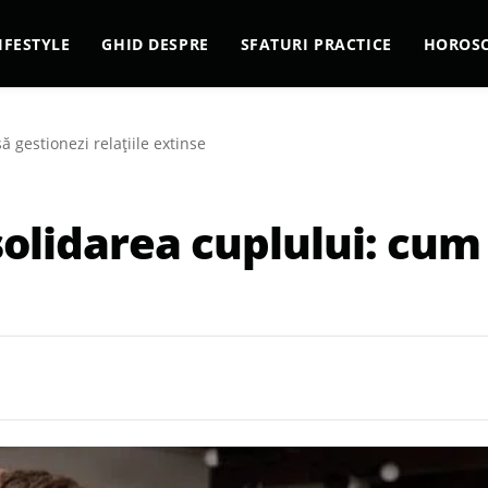
IFESTYLE
GHID DESPRE
SFATURI PRACTICE
HOROS
ă gestionezi relațiile extinse
solidarea cuplului: cum