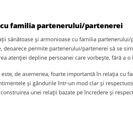
cu familia partenerului/partenerei
ții sănătoase și armonioase cu familia partenerului/p
, deoarece permite partenerului/partenerei să se simtă
ea atenției depline persoanei care vorbește, fără a o î
este, de asemenea, foarte importantă în relația cu fa
timentele și gândurile într-un mod clar și respectuos
 construirea unei relații bazate pe încredere și respect