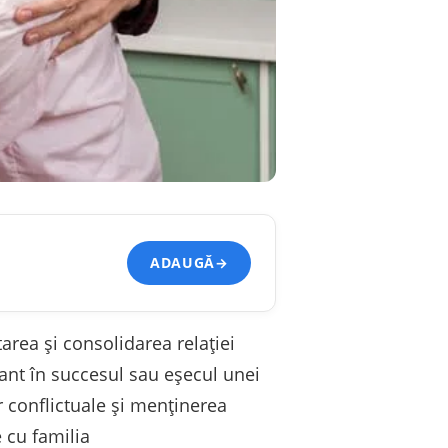
ADAUGĂ
→
area și consolidarea relației
ant în succesul sau eșecul unei
or conflictuale și menținerea
 cu familia