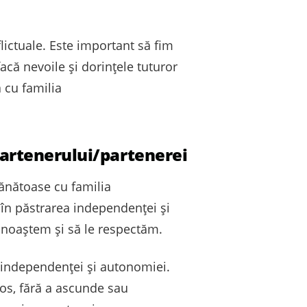
lictuale. Este important să fim
facă nevoile și dorințele tuturor
a cu familia
partenerului/partenerei
sănătoase cu familia
 în păstrarea independenței și
cunoaștem și să le respectăm.
 independenței și autonomiei.
os, fără a ascunde sau