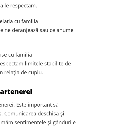
să le respectăm.
elația cu familia
ume ne deranjează sau ce anume
ase cu familia
respectăm limitele stabilite de
n relația de cuplu.
partenerei
rtenerei. Este important să
os. Comunicarea deschisă și
primăm sentimentele și gândurile