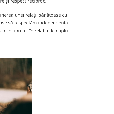
re și respect reciproc.
nerea unei relații sănătoase cu
xtinse să respectăm independența
 echilibrului în relația de cuplu.