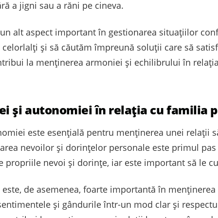
ră a jigni sau a răni pe cineva.
un alt aspect important în gestionarea situațiilor conf
e celorlalți și să căutăm împreună soluții care să satis
tribui la menținerea armoniei și echilibrului în relați
i și autonomiei în relația cu familia 
omiei este esențială pentru menținerea unei relații 
carea nevoilor și dorințelor personale este primul pas
propriile nevoi și dorințe, iar este important să le 
 este, de asemenea, foarte importantă în menținerea
ntimentele și gândurile într-un mod clar și respectu