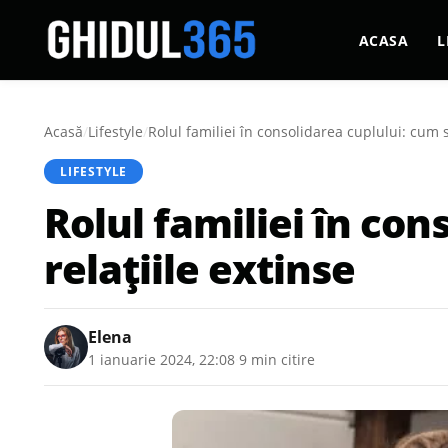
ACASA
L
Acasă
/
Lifestyle
/
Rolul familiei în consolidarea cuplului: cum s
LIFESTYLE
Rolul familiei în con
relațiile extinse
Elena
1 ianuarie 2024, 22:08
·
9 min citire