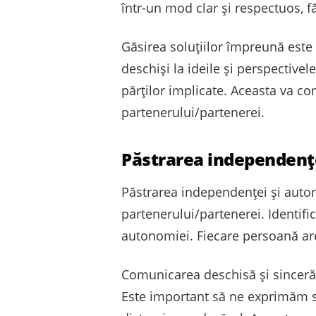
într-un mod clar și respectuos, fă
Găsirea soluțiilor împreună este 
deschiși la ideile și perspectivel
părților implicate. Aceasta va con
partenerului/partenerei.
Păstrarea independențe
Păstrarea independenței și auton
partenerului/partenerei. Identifi
autonomiei. Fiecare persoană are 
Comunicarea deschisă și sinceră
Este important să ne exprimăm se