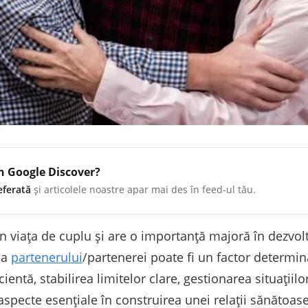
în Google Discover?
eferată
și articolele noastre apar mai des în feed-ul tău.
n viața de cuplu și are o importanță majoră în dezvolt
ia
partenerului
/partenerei poate fi un factor determin
ientă, stabilirea limitelor clare, gestionarea situațiil
specte esențiale în construirea unei relații sănătoase