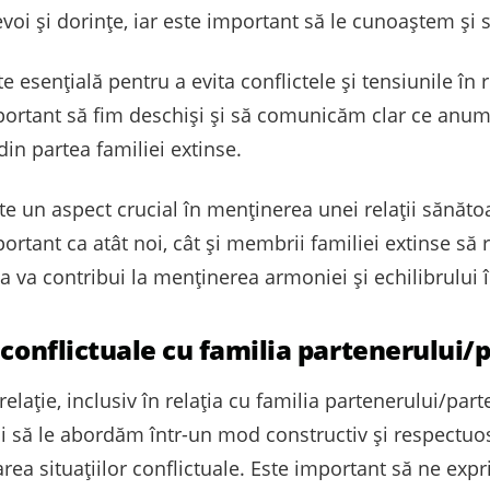
voi și dorințe, iar este important să le cunoaștem și 
 esențială pentru a evita conflictele și tensiunile în r
mportant să fim deschiși și să comunicăm clar ce an
n partea familiei extinse.
ste un aspect crucial în menținerea unei relații sănăto
ortant ca atât noi, cât și membrii familiei extinse să 
a va contribui la menținerea armoniei și echilibrului î
 conflictuale cu familia partenerului/
 relație, inclusiv în relația cu familia partenerului/pa
 și să le abordăm într-un mod constructiv și respectu
area situațiilor conflictuale. Este important să ne ex