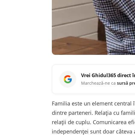
Vrei
Ghidul365
direct 
Marchează-ne ca
sursă pr
Familia este un element central î
dintre parteneri. Relația cu famil
relații de cuplu. Comunicarea efic
independenței sunt doar câteva a