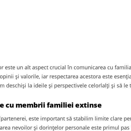
lor este un alt aspect crucial în comunicarea cu famili
opinii și valorile, iar respectarea acestora este esen
m deschiși la ideile și perspectivele celorlalți și să le
are cu membrii familiei extinse
i/partenerei, este important să stabilim limite clare p
area nevoilor și dorințelor personale este primul pas î