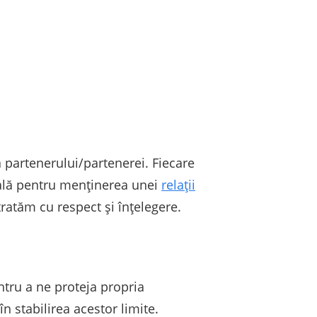
a partenerului/partenerei. Fiecare
țială pentru menținerea unei
relații
 tratăm cu respect și înțelegere.
entru a ne proteja propria
n stabilirea acestor limite.