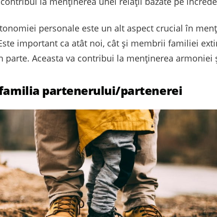
contribui la menținerea unei relații bazate pe încrede
onomiei personale este un alt aspect crucial în menți
 Este important ca atât noi, cât și membrii familiei e
 parte. Aceasta va contribui la menținerea armoniei și
 familia partenerului/partenerei