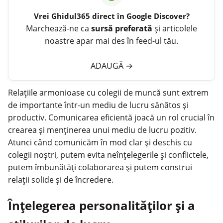
Vrei
Ghidul365
direct în Google Discover?
Marchează-ne ca
sursă preferată
și articolele
noastre apar mai des în feed-ul tău.
ADAUGĂ
→
Relațiile armonioase cu
colegii
de muncă sunt extrem
de importante într-un mediu de lucru sănătos și
productiv. Comunicarea eficientă joacă un rol crucial în
crearea și menținerea unui mediu de lucru pozitiv.
Atunci când comunicăm în mod clar și deschis cu
colegii noștri, putem evita neînțelegerile și conflictele,
putem îmbunătăți colaborarea și putem construi
relații solide și de încredere.
Înțelegerea personalităților și a