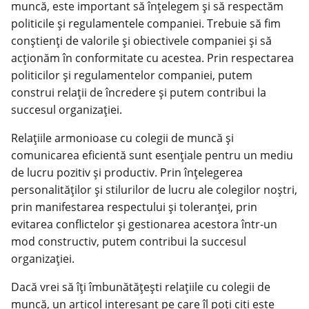
muncă, este important să înțelegem și să respectăm
politicile și regulamentele companiei. Trebuie să fim
conștienți de valorile și obiectivele companiei și să
acționăm în conformitate cu acestea. Prin respectarea
politicilor și regulamentelor companiei, putem
construi relații de încredere și putem contribui la
succesul organizației.
Relațiile armonioase cu colegii de muncă și
comunicarea eficientă sunt esențiale pentru un mediu
de lucru pozitiv și productiv. Prin înțelegerea
personalităților și stilurilor de lucru ale colegilor noștri,
prin manifestarea respectului și toleranței, prin
evitarea conflictelor și gestionarea acestora într-un
mod constructiv, putem contribui la succesul
organizației.
Dacă vrei să îți îmbunătățești relațiile cu colegii de
muncă, un articol interesant pe care îl poți citi este