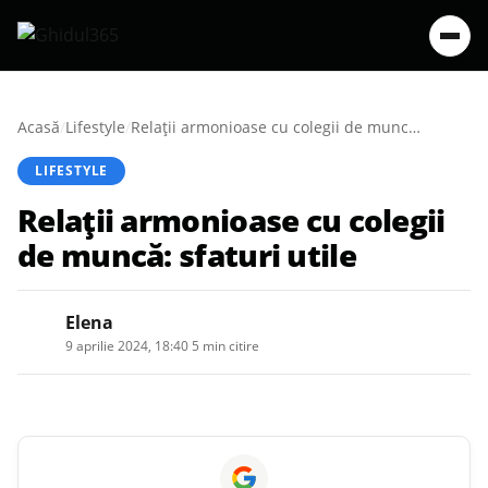
Acasă
/
Lifestyle
/
Relații armonioase cu colegii de muncă: sfaturi utile
LIFESTYLE
Relații armonioase cu colegii
de muncă: sfaturi utile
Elena
9 aprilie 2024, 18:40
·
5 min citire