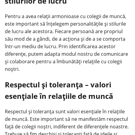
stilurilor de lucru
Pentru a avea relații armonioase cu colegii de
muncă
,
este important să înțelegem personalitățile și stilurile
de lucru ale acestora. Fiecare persoană are propriul
său mod de a gândi, de a acționa și de a se comporta
într-un mediu de lucru. Prin identificarea acestor
diferențe, putem adapta modul nostru de comunicare
și colaborare pentru a îmbunătăți relațiile cu colegii
noștri.
Respectul și toleranța – valori
esențiale în relațiile de muncă
Respectul și toleranța sunt valori esențiale în relațiile
de muncă. Este important să ne manifestăm respectul
față de colegii noștri, indiferent de diferențele noastre.
Trebuie să fim deschiși și toleranți față de ideile și