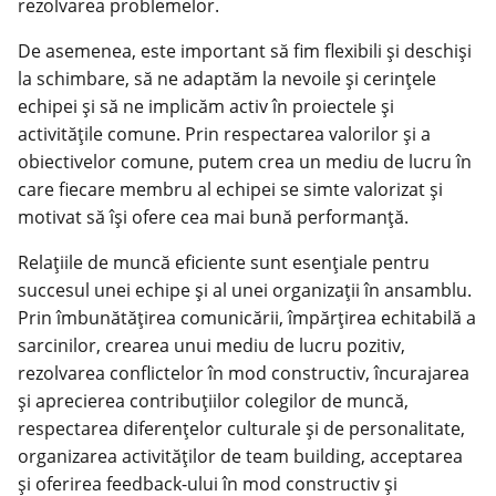
rezolvarea problemelor.
De asemenea, este important să fim flexibili și deschiși
la schimbare, să ne adaptăm la nevoile și cerințele
echipei și să ne implicăm activ în proiectele și
activitățile comune. Prin respectarea valorilor și a
obiectivelor comune, putem crea un mediu de lucru în
care fiecare membru al echipei se simte valorizat și
motivat să își ofere cea mai bună performanță.
Relațiile de muncă eficiente sunt esențiale pentru
succesul unei echipe și al unei organizații în ansamblu.
Prin îmbunătățirea comunicării, împărțirea echitabilă a
sarcinilor, crearea unui mediu de lucru pozitiv,
rezolvarea conflictelor în mod constructiv, încurajarea
și aprecierea contribuțiilor colegilor de muncă,
respectarea diferențelor culturale și de personalitate,
organizarea activităților de team building, acceptarea
și oferirea feedback-ului în mod constructiv și