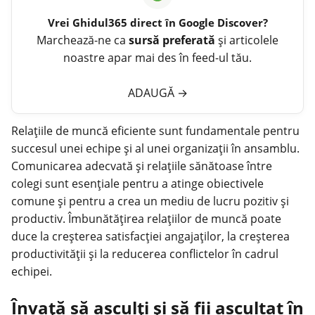
Vrei
Ghidul365
direct în Google Discover?
Marchează-ne ca
sursă preferată
și articolele
noastre apar mai des în feed-ul tău.
ADAUGĂ
→
Relațiile de muncă eficiente sunt fundamentale pentru
succesul unei echipe și al unei organizații în ansamblu.
Comunicarea adecvată și relațiile sănătoase între
colegi sunt esențiale pentru a atinge obiectivele
comune și pentru a crea un mediu de lucru pozitiv și
productiv. Îmbunătățirea relațiilor de muncă poate
duce la creșterea satisfacției angajaților, la creșterea
productivității și la reducerea conflictelor în cadrul
echipei.
Învață să asculți și să fii ascultat în