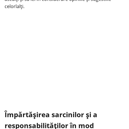
celorlalți.
Împărtășirea sarcinilor și a
responsabilităților în mod