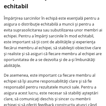
echitabil
Împărțirea sarcinilor în echipă este esențială pentru a
asigura o distribuție echitabilă a muncii și pentru a
evita suprasolicitarea sau subutilizarea unor membri ai
echipei. Pentru a împărți sarcinile în mod echitabil,
este important să ții cont de abilitățile și experiența
fiecărui membru al echipei, să stabilești obiective clare
și realiste și să asiguri că fiecare membru al echipei are
oportunitatea de a se dezvolta și de a-și îmbunătăți
abilitățile.
De asemenea, este important ca fiecare membru al
echipei să își asume responsabilități clare și să fie
responsabil pentru rezultatele muncii sale. Pentru a
asigura acest lucru, este necesar să stabiliți așteptări
clare, să comunicați deschis și sincer cu membrii
echipei și să oferiți feedback constructiv atunci când