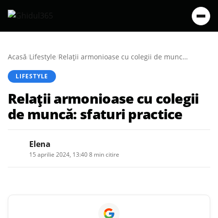
Acasă
/
Lifestyle
/
Relații armonioase cu colegii de muncă: sfaturi practice
LIFESTYLE
Relații armonioase cu colegii
de muncă: sfaturi practice
Elena
15 aprilie 2024, 13:40
·
8 min citire