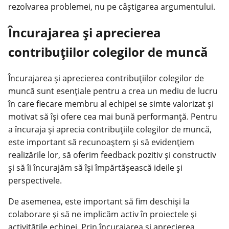
rezolvarea problemei, nu pe câștigarea argumentului.
Încurajarea și aprecierea
contribuțiilor colegilor de muncă
Încurajarea și aprecierea contribuțiilor colegilor de
muncă sunt esențiale pentru a crea un mediu de lucru
în care fiecare membru al echipei se simte valorizat și
motivat să își ofere cea mai bună performanță. Pentru
a încuraja și aprecia contribuțiile colegilor de muncă,
este important să recunoaștem și să evidențiem
realizările lor, să oferim feedback pozitiv și constructiv
și să îi încurajăm să își împărtășească ideile și
perspectivele.
De asemenea, este important să fim deschiși la
colaborare și să ne implicăm activ în proiectele și
activitățile echipei. Prin încurajarea și aprecierea