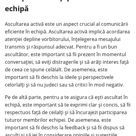
echipă
Ascultarea activă este un aspect crucial al comunicării
eficiente în
echipă
. Ascultarea activă implică acordarea
atenției depline vorbitorului, înțelegerea mesajului
transmis și răspunsul adecvat. Pentru a fi un bun
ascultător, este important să fii prezent în momentul
conversației, să eviți distragerile și să arăți interes față
de ceea ce spune celălalt. De asemenea, este
important să fii deschis la ideile și perspectivele
celorlalți și să nu judeci sau să critici în mod negativ.
Pe de altă parte, pentru a te asigura că ești ascultat în
echipă, este important să te exprimi clar și concis, să fii
respectuos față de ceilalți și să încurajezi participarea
tuturor membrilor echipei. De asemenea, este
important să fii deschis la feedback și să fii dispus să
asculți și să iei în considerare opiniile și sugestiile