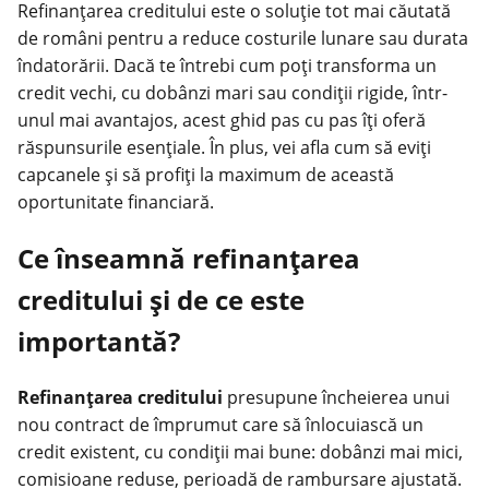
Refinanțarea creditului este o soluție tot mai căutată
de români pentru a reduce costurile lunare sau durata
îndatorării. Dacă te întrebi cum poți transforma un
credit
vechi, cu dobânzi mari sau condiții rigide, într-
unul mai avantajos, acest ghid pas cu pas îți oferă
răspunsurile esențiale. În plus, vei afla cum să eviți
capcanele și să profiți la maximum de această
oportunitate financiară.
Ce înseamnă refinanțarea
creditului și de ce este
importantă?
Refinanțarea creditului
presupune încheierea unui
nou contract de împrumut care să înlocuiască un
credit existent, cu condiții mai bune: dobânzi mai mici,
comisioane reduse, perioadă de rambursare ajustată.