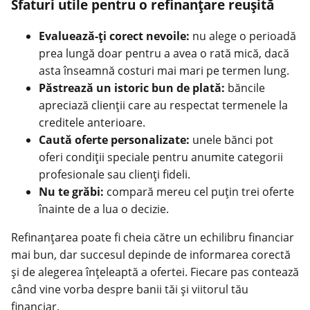
Sfaturi utile pentru o refinanțare reușită
Evaluează-ți corect nevoile:
nu alege o perioadă
prea lungă doar pentru a avea o rată mică, dacă
asta înseamnă costuri mai mari pe termen lung.
Păstrează un istoric bun de plată:
băncile
apreciază clienții care au respectat termenele la
creditele anterioare.
Caută oferte personalizate:
unele bănci pot
oferi condiții speciale pentru anumite categorii
profesionale sau clienți fideli.
Nu te grăbi:
compară mereu cel puțin trei oferte
înainte de a lua o decizie.
Refinanțarea poate fi cheia către un echilibru financiar
mai bun, dar succesul depinde de informarea corectă
și de alegerea înțeleaptă a ofertei. Fiecare pas contează
când vine vorba despre banii tăi și viitorul tău
financiar.