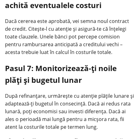
achită eventualele costuri
Dacă cererea este aprobată, vei semna noul contract
de credit. Citește-l cu atenție și asigură-te că înțelegi
toate clauzele. Unele bănci pot percepe comision
pentru rambursarea anticipată a creditului vechi –
acesta trebuie luat în calcul în costurile totale.
Pasul 7: Monitorizează-ți noile
plăți și bugetul lunar
După refinanțare, urmărește cu atenție plățile lunare și
adaptează-ți bugetul în consecință. Dacă ai redus rata
lunară, poți economisi sau investi diferența. Dacă ai
ales o perioadă mai lungă pentru a micșora rata, fii
atent la costurile totale pe termen lung.