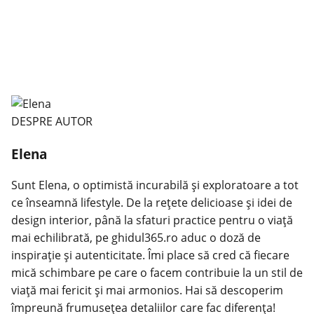
DESPRE AUTOR
Elena
Sunt Elena, o optimistă incurabilă și exploratoare a tot
ce înseamnă lifestyle. De la rețete delicioase și idei de
design interior, până la sfaturi practice pentru o viață
mai echilibrată, pe ghidul365.ro aduc o doză de
inspirație și autenticitate. Îmi place să cred că fiecare
mică schimbare pe care o facem contribuie la un stil de
viață mai fericit și mai armonios. Hai să descoperim
împreună frumusețea detaliilor care fac diferența!