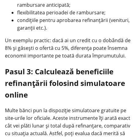
rambursare anticipată;
flexibilitatea perioadei de rambursare;
condițiile pentru aprobarea refinanțării (venituri,
garanții etc.).
Un exemplu practic: dacă ai un credit cu o dobândă de
8% și găsești o ofertă cu 5%, diferența poate însemna
economii
importante pe toată durata împrumutului.
Pasul 3: Calculează beneficiile
refinanțării folosind simulatoare
online
Multe
bănci
pun la dispoziție simulatoare gratuite pe
site-urile lor oficiale. Aceste instrumente îți arată exact
cât vei plăti lunar și total după refinanțare, comparativ
cu situația actuală. Astfel, poți evalua dacă merită să