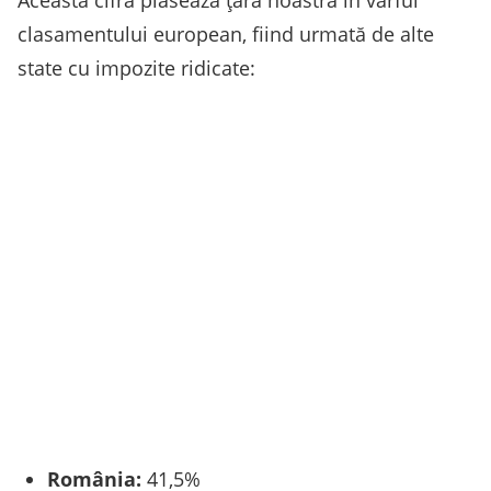
Această cifră plasează țara noastră în vârful
clasamentului european, fiind urmată de alte
state cu impozite ridicate:
România:
41,5%