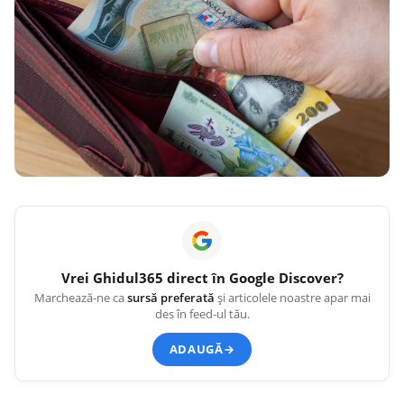
Vrei
Ghidul365
direct în Google Discover?
Marchează-ne ca
sursă preferată
și articolele noastre apar mai
des în feed-ul tău.
ADAUGĂ
→