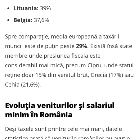
Lituania:
39%
Belgia:
37,6%
Spre comparație, media europeană a taxării
muncii este de puțin peste
29%
. Există însă state
membre unde presiunea fiscală este
considerabil mai mică, precum Cipru, unde statul
reține doar 15% din venitul brut, Grecia (17%) sau
Cehia (21,6%).
Evoluția veniturilor și salariul
minim în România
Deși taxele sunt printre cele mai mari, datele
statistice arată că veniturile românilor au avut o