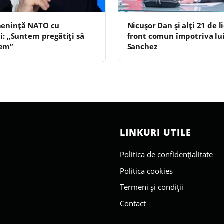
menință NATO cu
Nicușor Dan și alți 21 de l
ii: „Suntem pregătiţi să
front comun împotriva lu
em”
Sanchez
LINKURI UTILE
Politica de confidențialitate
Politica cookies
Termeni și condiții
Contact