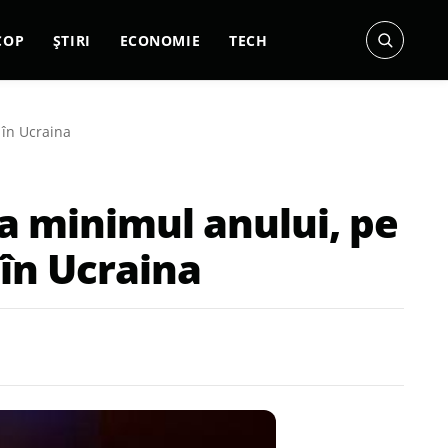
COP
ȘTIRI
ECONOMIE
TECH
 în Ucraina
la minimul anului, pe
 în Ucraina