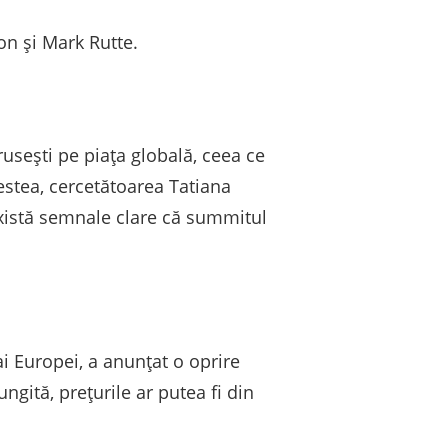
on și Mark Rutte.
usești pe piața globală, ceea ce
estea, cercetătoarea Tatiana
există semnale clare că summitul
ai Europei, a anunțat o oprire
ngită, prețurile ar putea fi din