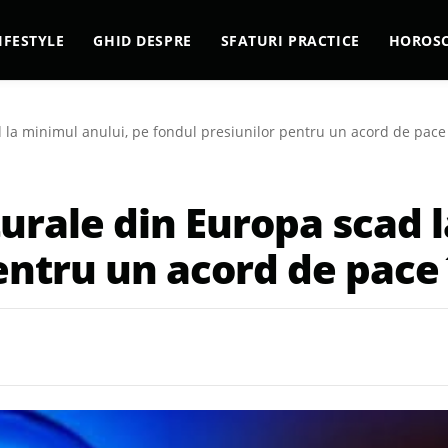
IFESTYLE
GHID DESPRE
SFATURI PRACTICE
HOROS
d la minimul anului, pe fondul presiunilor pentru un acord de pace
turale din Europa scad 
entru un acord de pace