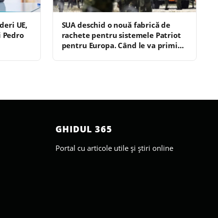
ideri UE,
SUA deschid o nouă fabrică de
i Pedro
rachete pentru sistemele Patriot
pentru Europa. Când le va primi
România?
GHIDUL 365
Portal cu articole utile și știri online