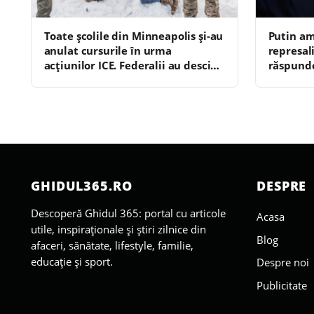
Toate școlile din Minneapolis și-au
Putin a
anulat cursurile în urma
represal
acțiunilor ICE. Federalii au descins
răspund
la un liceu unde învățau hispanici
GHIDUL365.RO
DESPRE
Descoperă Ghidul 365: portal cu articole
Acasa
utile, inspiraționale și știri zilnice din
Blog
afaceri, sănătate, lifestyle, familie,
educație și sport.
Despre noi
Publicitate