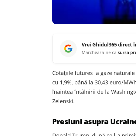
Vrei
Ghidul365
direct 
Marchează-ne ca
sursă pr
Cotațiile futures la gaze natura
cu 1,9%, până la 30,43 euro/MWh,
înaintea întâlnirii de la Washin
Zelenski.
Presiuni asupra Ucrain
Donald Trump, după ce l-a primit 