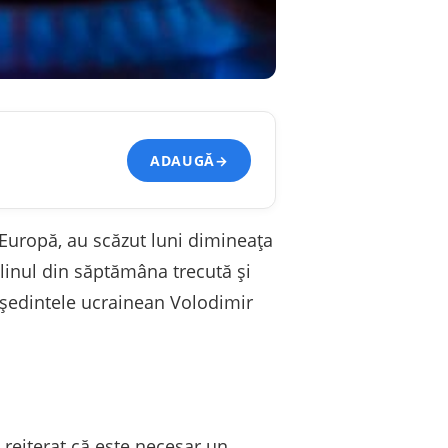
ADAUGĂ
→
 Europă, au scăzut luni dimineața
linul din săptămâna trecută și
eședintele ucrainean Volodimir
 reiterat că este necesar un