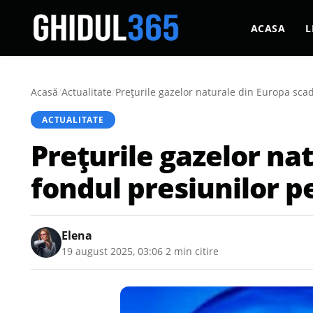
ACASA
L
Acasă
/
Actualitate
/
Prețurile gazelor naturale din Europa sca
ACTUALITATE
Prețurile gazelor na
fondul presiunilor p
Elena
19 august 2025, 03:06
·
2 min citire