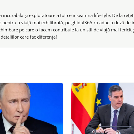
 incurabilă și exploratoare a tot ce înseamnă lifestyle. De la rețete
e pentru o viață mai echilibrată, pe ghidul365.ro aduc o doză de ins
chimbare pe care o facem contribuie la un stil de viață mai ferici
taliilor care fac diferența!