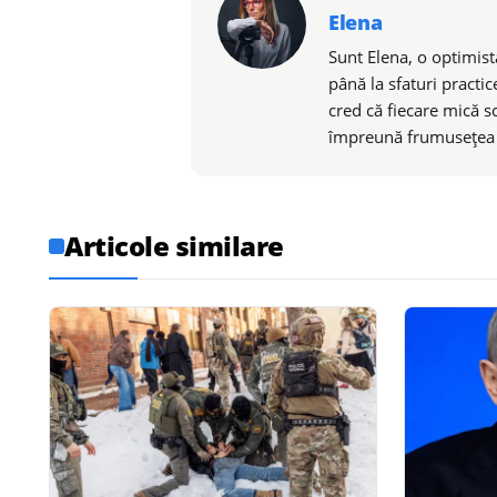
Elena
Sunt Elena, o optimistă
până la sfaturi practic
cred că fiecare mică s
împreună frumusețea de
Articole similare