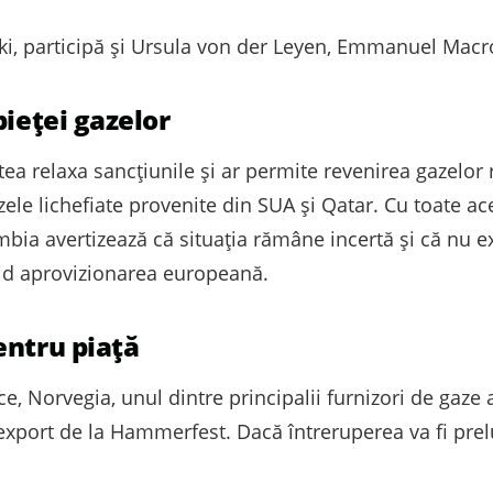
ki, participă și Ursula von der Leyen, Emmanuel Macr
pieței gazelor
a relaxa sancțiunile și ar permite revenirea gazelor r
ele lichefiate provenite din SUA și Qatar. Cu toate ac
mbia avertizează că situația rămâne incertă și că nu 
pid aprovizionarea europeană.
entru piață
ce, Norvegia, unul dintre principalii furnizori de gaze 
 export de la Hammerfest. Dacă întreruperea va fi prelu