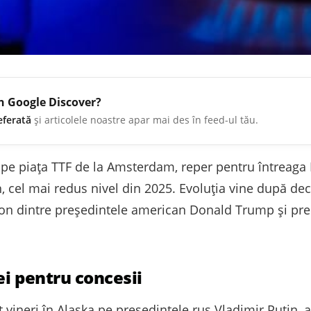
în Google Discover?
eferată
și articolele noastre apar mai des în feed-ul tău.
le pe piața TTF de la Amsterdam, reper pentru întreaga
 cel mai redus nivel din 2025. Evoluția vine după dec
gton dintre președintele american Donald Trump și pr
ei pentru concesii
vineri în Alaska pe președintele rus Vladimir Putin, a