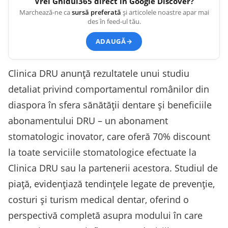
Vrei
Ghidul365
direct în Google Discover?
Marchează-ne ca
sursă preferată
și articolele noastre apar mai
des în feed-ul tău.
ADAUGĂ
→
Clinica DRU anunță rezultatele unui studiu
detaliat privind comportamentul românilor din
diaspora în sfera sănătății dentare și beneficiile
abonamentului DRU – un abonament
stomatologic inovator, care oferă 70% discount
la toate serviciile stomatologice efectuate la
Clinica DRU sau la partenerii acestora. Studiul de
piață, evidențiază tendințele legate de prevenție,
costuri și turism medical dentar, oferind o
perspectivă completă asupra modului în care