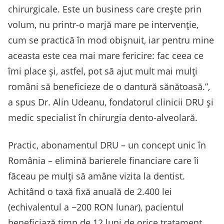
chirurgicale. Este un business care crește prin
volum, nu printr-o marjă mare pe intervenție,
cum se practică în mod obișnuit, iar pentru mine
aceasta este cea mai mare fericire: fac ceea ce
îmi place și, astfel, pot să ajut mult mai mulți
români să beneficieze de o dantură sănătoasă.”,
a spus Dr. Alin Udeanu, fondatorul clinicii DRU și
medic specialist în chirurgia dento-alveolară.
Practic, abonamentul DRU – un concept unic în
România – elimină barierele financiare care îi
făceau pe mulți să amâne vizita la dentist.
Achitând o taxă fixă anuală de 2.400 lei
(echivalentul a ~200 RON lunar), pacientul
beneficiază timp de 12 luni de orice tratament