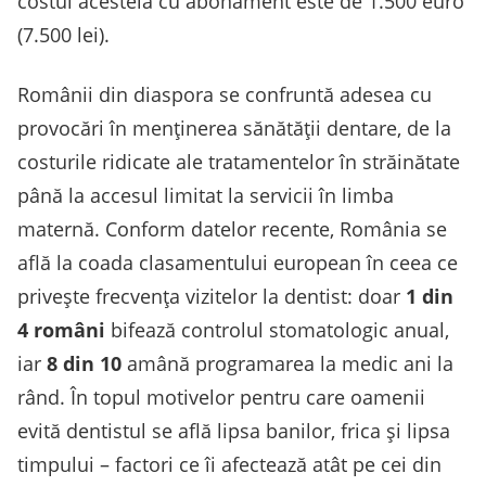
costul acesteia cu abonament este de 1.500 euro
(7.500 lei).
Românii din diaspora se confruntă adesea cu
provocări în menținerea sănătății dentare, de la
costurile ridicate ale tratamentelor în străinătate
până la accesul limitat la servicii în limba
maternă. Conform datelor recente, România se
află la coada clasamentului european în ceea ce
privește frecvența vizitelor la dentist: doar
1 din
4 români
bifează controlul stomatologic anual,
iar
8 din 10
amână programarea la medic ani la
rând​. În topul motivelor pentru care oamenii
evită dentistul se află lipsa banilor, frica și lipsa
timpului​ – factori ce îi afectează atât pe cei din