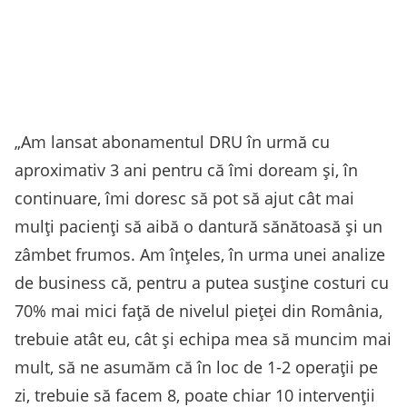
„Am lansat abonamentul DRU în urmă cu
aproximativ 3 ani pentru că îmi doream și, în
continuare, îmi doresc să pot să ajut cât mai
mulți pacienți să aibă o dantură sănătoasă și un
zâmbet frumos. Am înțeles, în urma unei analize
de business că, pentru a putea susține costuri cu
70% mai mici față de nivelul pieței din România,
trebuie atât eu, cât și echipa mea să muncim mai
mult, să ne asumăm că în loc de 1-2 operații pe
zi, trebuie să facem 8, poate chiar 10 intervenții