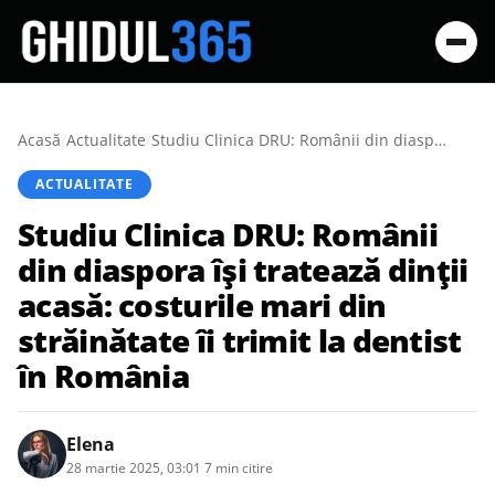
Acasă
/
Actualitate
/
Studiu Clinica DRU: Românii din diaspora își tratează dinții acasă: costurile mari din străinătate îi trimit la dentist în România
ACTUALITATE
Studiu Clinica DRU: Românii
din diaspora își tratează dinții
acasă: costurile mari din
străinătate îi trimit la dentist
în România
Elena
28 martie 2025, 03:01
·
7 min citire