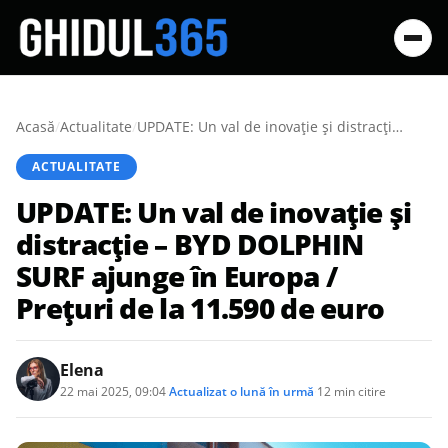
Acasă
/
Actualitate
/
UPDATE: Un val de inovație și distracție – BYD DOLPHIN SURF ajunge în Europa / Prețuri de la 11.590 de euro
ACTUALITATE
UPDATE: Un val de inovație și
distracție – BYD DOLPHIN
SURF ajunge în Europa /
Prețuri de la 11.590 de euro
Elena
22 mai 2025, 09:04
·
Actualizat
o lună în urmă
·
12 min citire