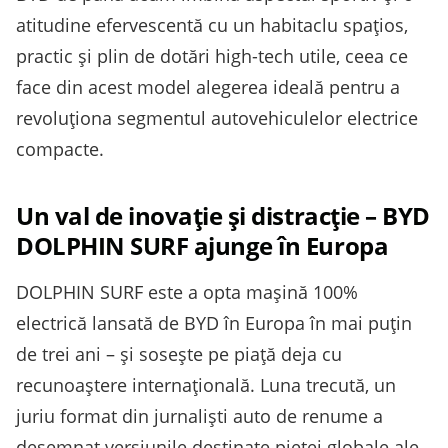
atitudine efervescentă cu un habitaclu spațios,
practic și plin de dotări high-tech utile, ceea ce
face din acest model alegerea ideală pentru a
revoluționa segmentul autovehiculelor electrice
compacte.
Un val de inovație și distracție – BYD
DOLPHIN SURF ajunge în Europa
DOLPHIN SURF este a opta mașină 100%
electrică lansată de BYD în Europa în mai puțin
de trei ani – și sosește pe piață deja cu
recunoaștere internațională. Luna trecută, un
juriu format din jurnaliști auto de renume a
desemnat versiunile destinate pieței globale ale