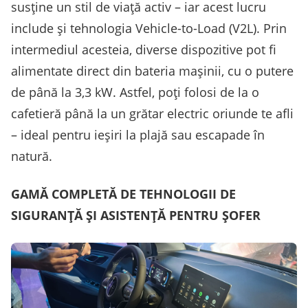
susține un stil de viață activ – iar acest lucru
include și tehnologia Vehicle-to-Load (V2L). Prin
intermediul acesteia, diverse dispozitive pot fi
alimentate direct din bateria mașinii, cu o putere
de până la 3,3 kW. Astfel, poți folosi de la o
cafetieră până la un grătar electric oriunde te afli
– ideal pentru ieșiri la plajă sau escapade în
natură.
GAMĂ COMPLETĂ DE TEHNOLOGII DE
SIGURANȚĂ ȘI ASISTENȚĂ PENTRU ȘOFER