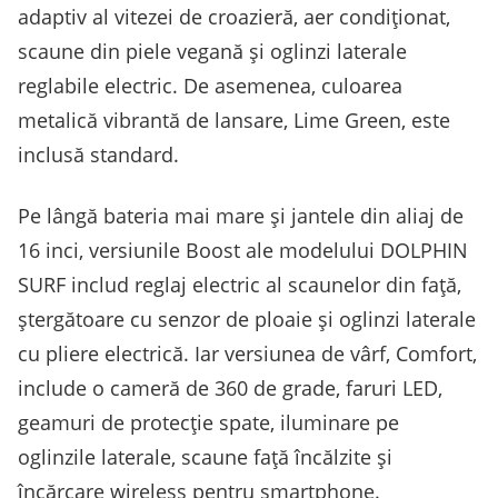
adaptiv al vitezei de croazieră, aer condiționat,
scaune din piele vegană și oglinzi laterale
reglabile electric. De asemenea, culoarea
metalică vibrantă de lansare, Lime Green, este
inclusă standard.
Pe lângă bateria mai mare și jantele din aliaj de
16 inci, versiunile Boost ale modelului DOLPHIN
SURF includ reglaj electric al scaunelor din față,
ștergătoare cu senzor de ploaie și oglinzi laterale
cu pliere electrică. Iar versiunea de vârf, Comfort,
include o cameră de 360 de grade, faruri LED,
geamuri de protecție spate, iluminare pe
oglinzile laterale, scaune față încălzite și
încărcare wireless pentru smartphone.