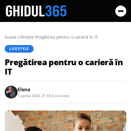
Acasă
/
Lifestyle
/
Pregătirea pentru o carieră în IT
LIFESTYLE
Pregătirea pentru o carieră în
IT
Elena
7 aprilie 2024, 21:18
·
9 min citire