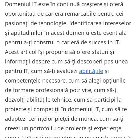
Domeniul IT este în continuă creștere și oferă
oportunități de carieră remarcabile pentru cei
pasionați de tehnologie. Identificarea intereselor
și aptitudinilor în acest domeniu este esențială
pentru a-ți construi o carieră de succes în IT.
Acest articol își propune să ofere sfaturi și
informații despre cum să-ți descoperi pasiunea
pentru IT, cum să-ți evaluezi
abilitățile
și
competențele necesare, cum să alegi opțiunile
de formare profesională potrivite, cum să-ți
dezvolți abilitățile tehnice, cum să participi la
proiecte și competiții în domeniul IT, cum să te
adaptezi cerințelor pieței de muncă, cum să-ți
creezi un portofoliu de proiecte și experiențe,
cum să găsești un mentor sau un coach, cum să