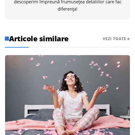
descoperim împreună frumusețea detaliilor care fac
diferența!
Articole similare
VEZI TOATE