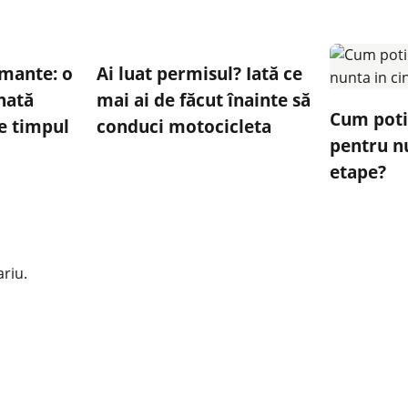
amante: o
Ai luat permisul? Iată ce
nată
mai ai de făcut înainte să
Cum poti 
e timpul
conduci motocicleta
pentru nu
etape?
riu.