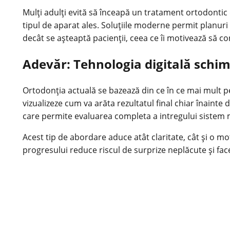
Mulți adulți evită să înceapă un tratament ortodontic 
tipul de aparat ales. Soluțiile moderne permit planuri 
decât se așteaptă pacienții, ceea ce îi motivează să c
Adevăr: Tehnologia digitală schi
Ortodonția actuală se bazează din ce în ce mai mult pe 
vizualizeze cum va arăta rezultatul final chiar înaint
care permite evaluarea completa a intregului sistem 
Acest tip de abordare aduce atât claritate, cât și o mo
progresului reduce riscul de surprize neplăcute și fa