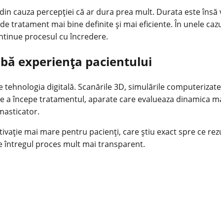
din cauza percepției că ar dura prea mult. Durata este însă 
de tratament mai bine definite și mai eficiente. În unele caz
ontinue procesul cu încredere.
mbă experiența pacientului
tehnologia digitală. Scanările 3D, simulările computerizate ș
e de a începe tratamentul, aparate care evalueaza dinamica ma
masticator.
tivație mai mare pentru pacienți, care știu exact spre ce rez
ce întregul proces mult mai transparent.