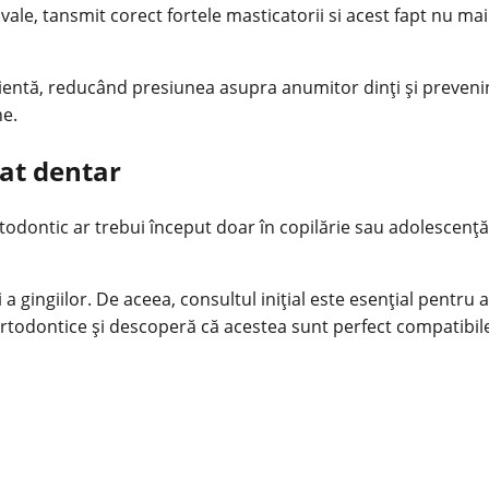
ngivale, tansmit corect fortele masticatorii si acest fapt nu 
icientă, reducând presiunea asupra anumitor dinți și preven
ne.
rat dentar
odontic ar trebui început doar în copilărie sau adolescență.
 a gingiilor. De aceea, consultul inițial este esențial pentru 
todontice și descoperă că acestea sunt perfect compatibile c