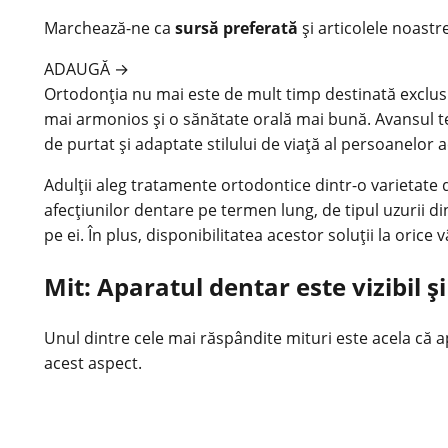
Marchează-ne ca
sursă preferată
și articolele noastr
ADAUGĂ
→
Ortodonția nu mai este de mult timp destinată exclusiv
mai armonios și o sănătate orală mai bună. Avansul t
de purtat și adaptate stilului de viață al persoanelor a
Adulții aleg tratamente ortodontice dintr-o varietate 
afecțiunilor dentare pe termen lung, de tipul uzurii din
pe ei. În plus, disponibilitatea acestor soluții la oric
Mit: Aparatul dentar este vizibil 
Unul dintre cele mai răspândite mituri este acela că
acest aspect.