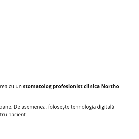
rarea cu un
stomatolog profesionist clinica Northo
rsoane. De asemenea, folosește tehnologia digitală
ntru pacient.