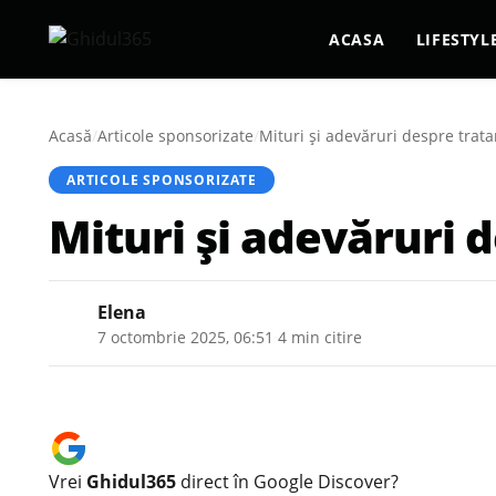
ACASA
LIFESTYL
Acasă
/
Articole sponsorizate
/
Mituri și adevăruri despre trata
ARTICOLE SPONSORIZATE
Mituri și adevăruri 
Elena
7 octombrie 2025, 06:51
·
4 min citire
Vrei
Ghidul365
direct în Google Discover?