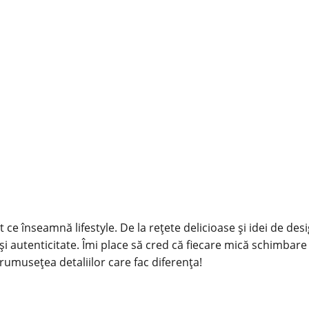
 ce înseamnă lifestyle. De la rețete delicioase și idei de des
și autenticitate. Îmi place să cred că fiecare mică schimbare
rumusețea detaliilor care fac diferența!