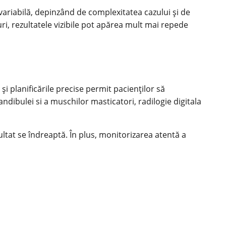
variabilă, depinzând de complexitatea cazului și de
uri, rezultatele vizibile pot apărea mult mai repede
i planificările precise permit pacienților să
ndibulei si a muschilor masticatori, radilogie digitala
ultat se îndreaptă. În plus, monitorizarea atentă a