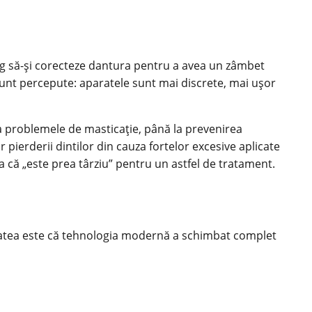
leg să-și corecteze dantura pentru a avea un zâmbet
unt percepute: aparatele sunt mai discrete, mai ușor
ta problemele de masticație, până la prevenirea
r pierderii dintilor din cauza fortelor excesive aplicate
ia că „este prea târziu” pentru un astfel de tratament.
itatea este că tehnologia modernă a schimbat complet