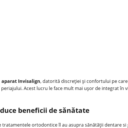
n
aparat Invisalign
, datorită discreției și confortului pe ca
periajului. Acest lucru le face mult mai ușor de integrat în v
duce beneficii de sănătate
 tratamentele ortodontice îl au asupra sănătății dentare si g