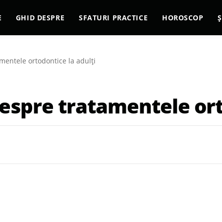
E
GHID DESPRE
SFATURI PRACTICE
HOROSCOP
Ș
mentele ortodontice la adulți
despre tratamentele ort