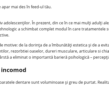
e apar mai des în feed-ul tău.
 adolescenților. În prezent, din ce în ce mai mulți adulți a
ehnologic a schimbat complet modul în care tratamentele s
ctive.
de motive: de la dorința de a îmbunătăți estetica și de a evi
tilor, rezorbtiei oaselor, dureri musculare, articulare si chia
e vârstă a eliminat o importantă barieră psihologică – percepț
și incomod
 aparatele dentare sunt voluminoase și greu de purtat. Real