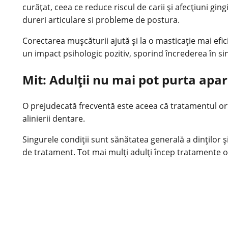
curățat, ceea ce reduce riscul de carii și afecțiuni gi
dureri articulare si probleme de postura.
Corectarea mușcăturii ajută și la o masticație mai ef
un impact psihologic pozitiv, sporind încrederea în si
Mit: Adulții nu mai pot purta apa
O prejudecată frecventă este aceea că tratamentul ort
alinierii dentare.
Singurele condiții sunt sănătatea generală a dinților și
de tratament. Tot mai mulți adulți încep tratamente or