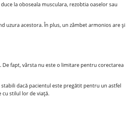
mai duce la oboseala musculara, rezobtia oaselor sau
ind uzura acestora. În plus, un zâmbet armonios are și
 De fapt, vârsta nu este o limitare pentru corectarea
a stabili dacă pacientul este pregătit pentru un astfel
u stilul lor de viață.