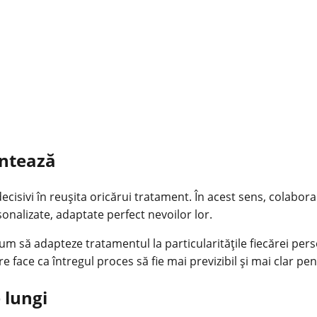
ontează
decisivi în reușita oricărui tratament. În acest sens, colabo
sonalizate, adaptate perfect nevoilor lor.
 cum să adapteze tratamentul la particularitățile fiecărei pe
e face ca întregul proces să fie mai previzibil și mai clar pe
 lungi