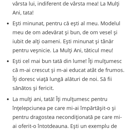
vârsta lui, indiferent de vârsta mea! La Mulți
Ani, tata!
Ești minunat, pentru că ești al meu. Modelul
meu de om adevărat și bun, de om vesel și
iubit de alți oameni. Ești minunat și tânăr
pentru veșnicie. La Mulți Ani, tăticul meu!
Ești cel mai bun tată din lume! Îți mulțumesc
că m-ai crescut și m-ai educat atât de frumos.
Îți doresc viață lungă alături de noi. Să fii
sănătos și fericit.
La mulți ani, tată! Îți mulțumesc pentru
înțelepciunea pe care mi-ai împărtășit-o și
pentru dragostea necondiționată pe care mi-
ai oferit-o întotdeauna. Ești un exemplu de