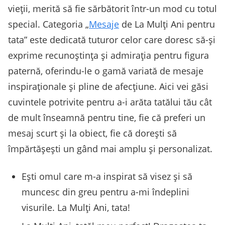
vieții, merită să fie sărbătorit într-un mod cu totul
special. Categoria „
Mesaje
de La Mulți Ani pentru
tata” este dedicată tuturor celor care doresc să-și
exprime recunoștința și admirația pentru figura
paternă, oferindu-le o gamă variată de mesaje
inspiraționale și pline de afecțiune. Aici vei găsi
cuvintele potrivite pentru a-i arăta tatălui tău cât
de mult înseamnă pentru tine, fie că preferi un
mesaj scurt și la obiect, fie că dorești să
împărtășești un gând mai amplu și personalizat.
Ești omul care m-a inspirat să visez și să
muncesc din greu pentru a-mi îndeplini
visurile. La Mulți Ani, tata!