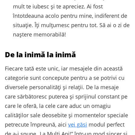
mult te iubesc și te apreciez. Ai fost
întotdeauna acolo pentru mine, indiferent de
situație. Îți mulțumesc pentru tot. Să ai o zi de
naștere memorabilă!
De la inimă la inimă
Fiecare tată este unic, iar mesajele din această
categorie sunt concepute pentru a se potrivi cu
diversele personalități și relații. De la mesaje
care sărbătoresc puterea și sprijinul constant pe
care le oferă, la cele care aduc un omagiu
calităților sale deosebite și momentelor speciale
petrecute împreună, aici
vei găsi
modul perfect
de a-i spune „La Mulți Ani!” într-un mod sincer și