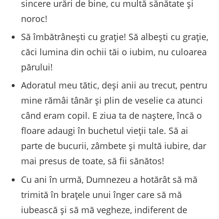
sincere urări de bine, cu multă sănătate și
noroc!
Să îmbătrânești cu grație! Să albești cu grație,
căci lumina din ochii tăi o iubim, nu culoarea
părului!
Adoratul meu tătic, deși anii au trecut, pentru
mine rămâi tânăr și plin de veselie ca atunci
când eram copil. E ziua ta de naștere, încă o
floare adaugi în buchetul vieții tale. Să ai
parte de bucurii, zâmbete și multă iubire, dar
mai presus de toate, să fii sănătos!
Cu ani în urmă, Dumnezeu a hotărât să mă
trimită în brațele unui înger care să mă
iubească și să mă vegheze, indiferent de