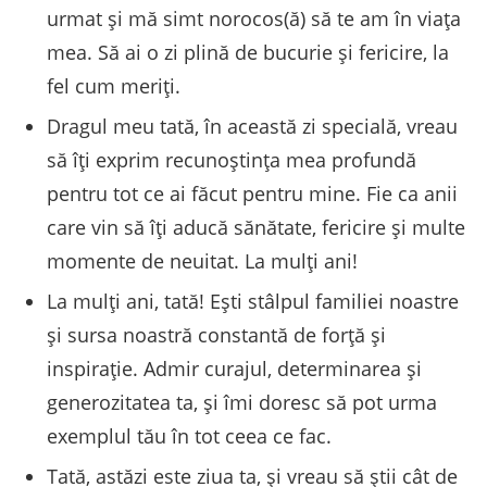
urmat și mă simt norocos(ă) să te am în viața
mea. Să ai o zi plină de bucurie și fericire, la
fel cum meriți.
Dragul meu tată, în această zi specială, vreau
să îți exprim recunoștința mea profundă
pentru tot ce ai făcut pentru mine. Fie ca anii
care vin să îți aducă sănătate, fericire și multe
momente de neuitat. La mulți ani!
La mulți ani, tată! Ești stâlpul familiei noastre
și sursa noastră constantă de forță și
inspirație. Admir curajul, determinarea și
generozitatea ta, și îmi doresc să pot urma
exemplul tău în tot ceea ce fac.
Tată, astăzi este ziua ta, și vreau să știi cât de