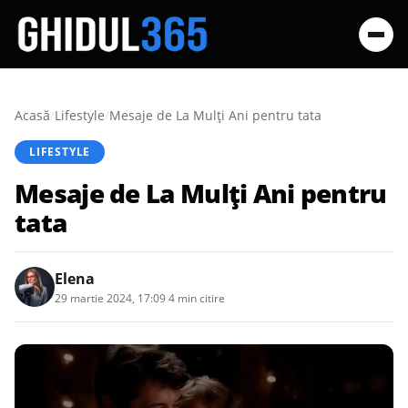
Acasă
/
Lifestyle
/
Mesaje de La Mulți Ani pentru tata
LIFESTYLE
Mesaje de La Mulți Ani pentru
tata
Elena
29 martie 2024, 17:09
·
4 min citire