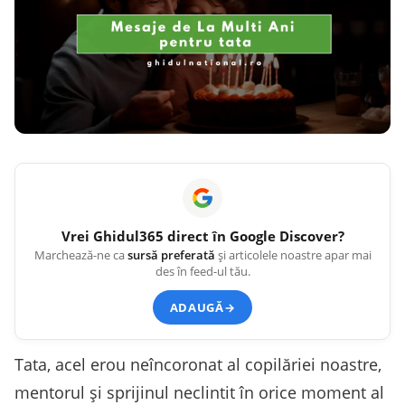
Vrei
Ghidul365
direct în Google Discover?
Marchează-ne ca
sursă preferată
și articolele noastre apar mai
des în feed-ul tău.
ADAUGĂ
→
Tata, acel erou neîncoronat al copilăriei noastre,
mentorul și sprijinul neclintit în orice moment al