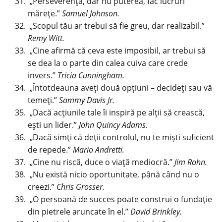
„Perseverența, dar nu puterea, fac lucruri
mărețe.”
Samuel Johnson.
„Scopul tău ar trebui să fie greu, dar realizabil.”
Remy Witt.
„Cine afirmă că ceva este imposibil, ar trebui să
se dea la o parte din calea cuiva care crede
invers.”
Tricia Cunningham.
„Întotdeauna aveți două opțiuni – decideți sau vă
temeți.”
Sammy Davis Jr.
„Dacă acțiunile tale îi inspiră pe alții să crească,
ești un lider.”
John Quincy Adams.
„Dacă simți că deții controlul, nu te miști suficient
de repede.”
Mario Andretti.
„Cine nu riscă, duce o viață mediocră.”
Jim Rohn.
„Nu există nicio oportunitate, până când nu o
creezi.”
Chris Grosser.
„O persoană de succes poate construi o fundație
din pietrele aruncate în el.”
David Brinkley.