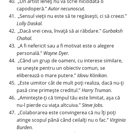
„Un artist leneș nu va scrie niciodată o
capodoperă.”
Autor necunoscut.
„Sensul vieții nu este să te regăsești, ci să creezi.”
Lolly Daskal.
„Dacă vrei ceva, învață să ai răbdare.”
Gurbaksh
Chahal.
„A fi nefericit sau a fi motivat este o alegere
personală.”
Wayne Dyer.
„Când un grup de oameni, cu interese similare,
se unește pentru un obiectiv comun, se
eliberează o mare putere.”
Idovu Könikan.
„Este uimitor cât de mult poți realiza, dacă nu-ți
pasă cine primește creditul.”
Harry Truman
.
„Amintește-ți că timpul tău este limitat, așa că
nu-l pierde cu viața altcuiva.”
Steve Jobs.
„Colaborarea este convingerea că nu îți poți
atinge scopul până când ceilalți nu o fac.”
Virginia
Burden.