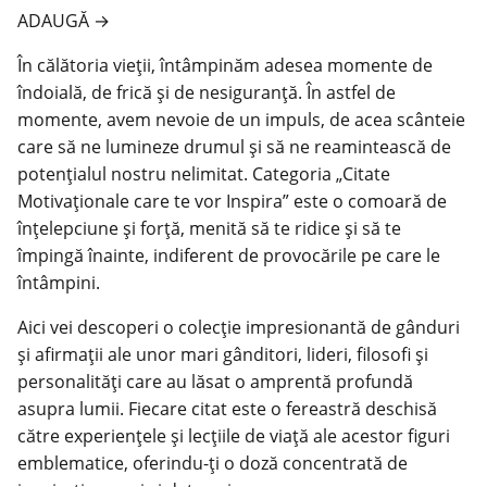
ADAUGĂ
→
În călătoria vieții, întâmpinăm adesea momente de
îndoială, de frică și de nesiguranță. În astfel de
momente, avem nevoie de un impuls, de acea scânteie
care să ne lumineze drumul și să ne reamintească de
potențialul nostru nelimitat. Categoria „Citate
Motivaționale care te vor Inspira” este o comoară de
înțelepciune și forță, menită să te ridice și să te
împingă înainte, indiferent de provocările pe care le
întâmpini.
Aici vei descoperi o colecție impresionantă de gânduri
și afirmații ale unor mari gânditori, lideri, filosofi și
personalități care au lăsat o amprentă profundă
asupra lumii. Fiecare citat este o fereastră deschisă
către experiențele și lecțiile de viață ale acestor figuri
emblematice, oferindu-ți o doză concentrată de