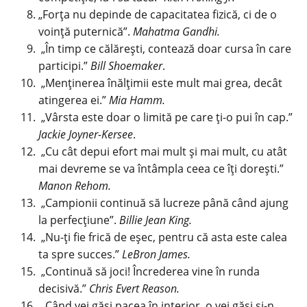
„Forța nu depinde de capacitatea fizică, ci de o
voință puternică”.
Mahatma Gandhi.
„În timp ce călărești, contează doar cursa în care
participi.”
Bill Shoemaker
.
„Menținerea înălțimii este mult mai grea, decât
atingerea ei.”
Mia Hamm.
„Vârsta este doar o limită pe care ți-o pui în cap.”
Jackie Joyner-Kersee
.
„Cu cât depui efort mai mult și mai mult, cu atât
mai devreme se va întâmpla ceea ce îți dorești.”
Manon Rehom.
„Campionii continuă să lucreze până când ajung
la perfecțiune”.
Billie Jean King.
„Nu-ți fie frică de eșec, pentru că asta este calea
ta spre succes.”
LeBron James.
„Continuă să joci! Încrederea vine în runda
decisivă.”
Chris Evert Reason.
„Când
vei găsi
pacea în interior, o vei găsi și-n