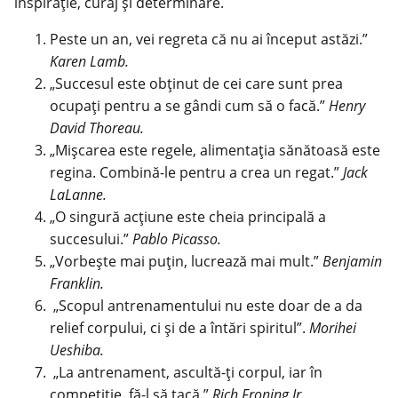
inspirație, curaj și determinare.
Peste un an, vei regreta că nu ai început astăzi.”
Karen Lamb.
„Succesul este obținut de cei care sunt prea
ocupați pentru a se gândi cum să o facă.”
Henry
David Thoreau.
„Mișcarea este regele,
alimentația sănătoasă
este
regina. Combină-le pentru a crea un regat.”
Jack
LaLanne.
„O singură acțiune este cheia principală a
succesului.”
Pablo Picasso.
„Vorbește mai puțin, lucrează mai mult.”
Benjamin
Franklin.
„Scopul antrenamentului nu este doar de a da
relief corpului, ci și de a întări spiritul”.
Morihei
Ueshiba.
„La antrenament, ascultă-ți corpul, iar în
competiție, fă-l să tacă.”
Rich Froning Jr.