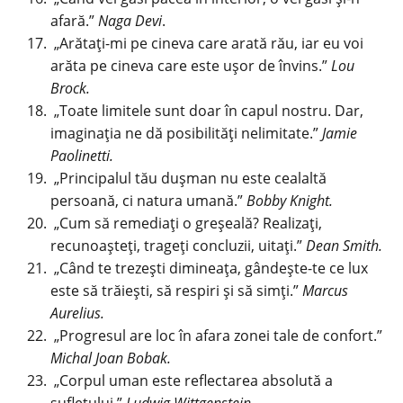
afară.”
Naga Devi
.
„Arătați-mi pe cineva care arată rău, iar eu voi
arăta pe cineva care este ușor de învins.”
Lou
Brock.
„Toate limitele sunt doar în capul nostru. Dar,
imaginația ne dă posibilități nelimitate.”
Jamie
Paolinetti.
„Principalul tău dușman nu este cealaltă
persoană, ci natura umană.”
Bobby Knight.
„Cum să remediați o greșeală? Realizați,
recunoașteți, trageți concluzii, uitați.”
Dean Smith.
„Când te trezești dimineața, gândește-te ce lux
este să trăiești, să respiri și să simți.”
Marcus
Aurelius.
„Progresul are loc în afara zonei tale de confort.”
Michal Joan Bobak.
„Corpul uman este reflectarea absolută a
sufletului.”
Ludwig Wittgenstein.