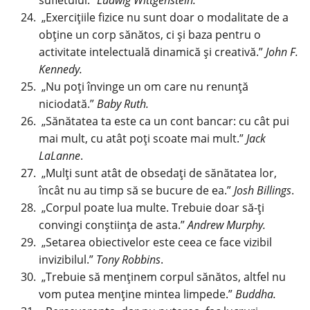
„
Exercițiile fizice
nu sunt doar o modalitate de a
obține un corp sănătos, ci și baza pentru o
activitate intelectuală dinamică și creativă.”
John F.
Kennedy.
„Nu poți învinge un om care nu renunță
niciodată.”
Baby Ruth.
„Sănătatea ta este ca un cont bancar: cu cât pui
mai mult, cu atât poți scoate mai mult.”
Jack
LaLanne
.
„Mulți sunt atât de obsedați de sănătatea lor,
încât nu au timp să se bucure de ea.”
Josh Billings
.
„Corpul poate lua multe. Trebuie doar să-ți
convingi conștiința de asta.”
Andrew Murphy.
„Setarea obiectivelor este ceea ce face vizibil
invizibilul.”
Tony Robbins
.
„Trebuie să menținem corpul sănătos, altfel nu
vom putea menține mintea limpede.”
Buddha.