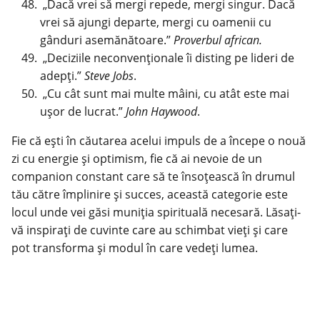
„Dacă vrei să mergi repede, mergi singur. Dacă
vrei să ajungi departe, mergi cu oamenii cu
gânduri asemănătoare.”
Proverbul african.
„Deciziile neconvenționale îi disting pe lideri de
adepți.”
Steve Jobs
.
„Cu cât sunt mai multe mâini, cu atât este mai
ușor de lucrat.”
John Haywood
.
Fie că ești în căutarea acelui impuls de a începe o nouă
zi cu energie și optimism, fie că ai nevoie de un
companion constant care să te însoțească în drumul
tău către împlinire și succes, această categorie este
locul unde vei găsi muniția spirituală necesară. Lăsați-
vă inspirați de cuvinte care au schimbat vieți și care
pot transforma și modul în care vedeți lumea.