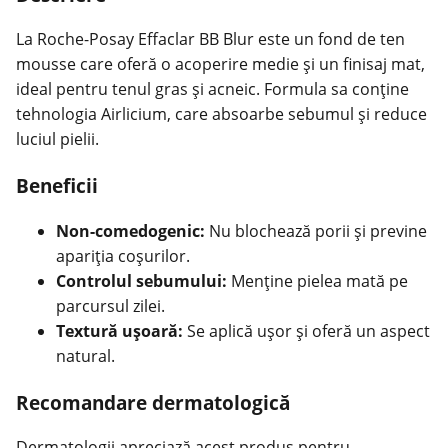
La Roche-Posay Effaclar BB Blur este un fond de ten
mousse care oferă o acoperire medie și un finisaj mat,
ideal pentru tenul gras și acneic. Formula sa conține
tehnologia Airlicium, care absoarbe sebumul și reduce
luciul pielii.
Beneficii
Non-comedogenic:
Nu blochează porii și previne
apariția coșurilor.
Controlul sebumului:
Menține pielea mată pe
parcursul zilei.
Textură ușoară:
Se aplică ușor și oferă un aspect
natural.
Recomandare dermatologică
Dermatologii apreciază acest produs pentru