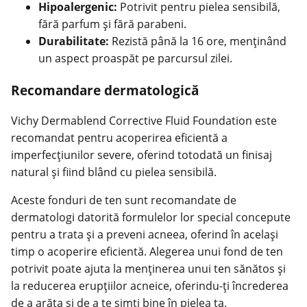
Hipoalergenic:
Potrivit pentru pielea sensibilă,
fără parfum și fără parabeni.
Durabilitate:
Rezistă până la 16 ore, menținând
un aspect proaspăt pe parcursul zilei.
Recomandare dermatologică
Vichy Dermablend Corrective Fluid Foundation este
recomandat pentru acoperirea eficientă a
imperfecțiunilor severe, oferind totodată un finisaj
natural și fiind blând cu pielea sensibilă.
Aceste fonduri de ten sunt recomandate de
dermatologi datorită formulelor lor special concepute
pentru a trata și a preveni acneea, oferind în același
timp o acoperire eficientă. Alegerea unui fond de ten
potrivit poate ajuta la menținerea unui ten sănătos și
la reducerea erupțiilor acneice, oferindu-ți încrederea
de a arăta și de a te simți bine în pielea ta.