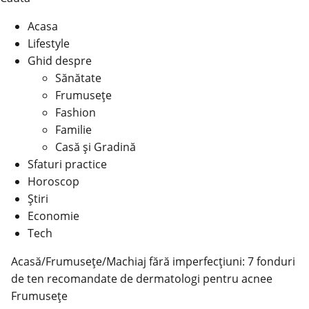
Acasa
Lifestyle
Ghid despre
Sănătate
Frumusețe
Fashion
Familie
Casă şi Gradină
Sfaturi practice
Horoscop
Știri
Economie
Tech
Acasă
/
Frumusețe
/
Machiaj fără imperfecțiuni: 7 fonduri
de ten recomandate de dermatologi pentru acnee
Frumusețe