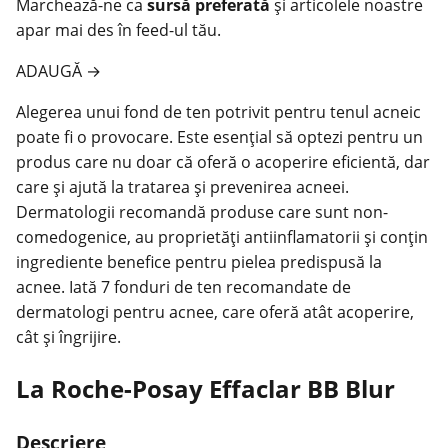
Marchează-ne ca
sursă preferată
și articolele noastre
apar mai des în feed-ul tău.
ADAUGĂ
→
Alegerea unui fond de ten potrivit pentru tenul acneic
poate fi o provocare. Este esențial să optezi pentru un
produs care nu doar că oferă o acoperire eficientă, dar
care și ajută la tratarea și prevenirea acneei.
Dermatologii recomandă produse care sunt non-
comedogenice, au proprietăți antiinflamatorii și conțin
ingrediente benefice pentru
pielea
predispusă la
acnee. Iată 7 fonduri de ten recomandate de
dermatologi pentru acnee, care oferă atât acoperire,
cât și îngrijire.
La Roche-Posay Effaclar BB Blur
Descriere