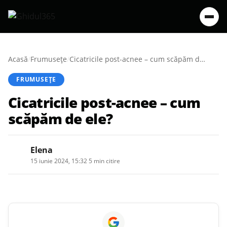
Acasă
/
Frumusețe
/
Cicatricile post-acnee – cum scăpăm de ele?
FRUMUSEȚE
Cicatricile post-acnee – cum
scăpăm de ele?
Elena
15 iunie 2024, 15:32
·
5 min citire