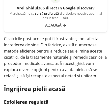
Vrei
Ghidul365
direct în Google Discover?
Marchează-ne ca
sursă preferată
și articolele noastre apar mai
des în feed-ul tău.
ADAUGĂ
→
Cicatricile post-acnee pot fi frustrante și pot afecta
încrederea de sine. Din fericire, există numeroase
metode eficiente pentru a reduce sau elimina aceste
cicatrici, de la tratamente naturale și remedii casnice la
proceduri medicale avansate. În acest ghid, vom
explora diverse opțiuni pentru a ajuta pielea să se
refacă și să își recapete aspectul neted și uniform.
Îngrijirea pielii acasă
Exfolierea regulată