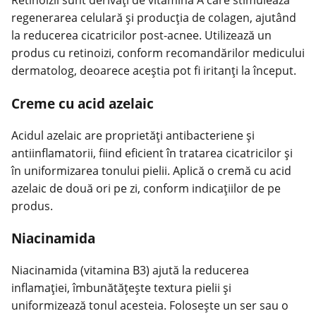
Retinoizii sunt derivați de vitamina A care stimulează
regenerarea celulară și producția de colagen, ajutând
la reducerea cicatricilor post-acnee. Utilizează un
produs cu retinoizi, conform recomandărilor medicului
dermatolog, deoarece aceștia pot fi iritanți la început.
Creme cu acid azelaic
Acidul azelaic are proprietăți antibacteriene și
antiinflamatorii, fiind eficient în tratarea cicatricilor și
în uniformizarea tonului pielii. Aplică o cremă cu acid
azelaic de două ori pe zi, conform indicațiilor de pe
produs.
Niacinamida
Niacinamida (vitamina B3) ajută la reducerea
inflamației, îmbunătățește textura pielii și
uniformizează tonul acesteia. Folosește un ser sau o