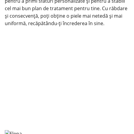
pentru a primi sfaturi personalizate și pentru a stabili
cel mai bun plan de tratament pentru tine. Cu răbdare
și consecvență, poți obține o piele mai netedă și mai
uniformă, recăpătându-ți încrederea în sine.