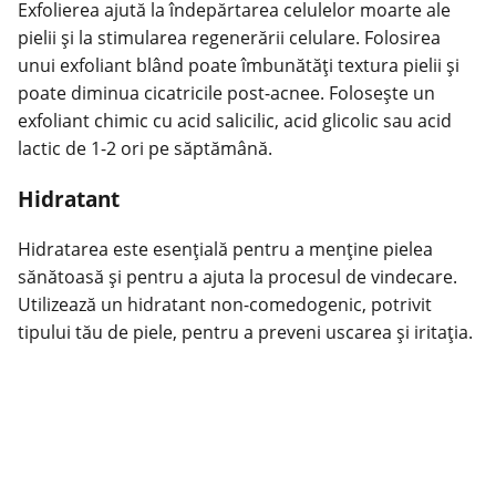
Exfolierea ajută la îndepărtarea celulelor moarte ale
pielii și la stimularea regenerării celulare. Folosirea
unui exfoliant blând poate îmbunătăți textura pielii și
poate diminua cicatricile post-acnee. Folosește un
exfoliant chimic cu acid salicilic, acid glicolic sau acid
lactic de 1-2 ori pe săptămână.
Hidratant
Hidratarea este esențială pentru a menține pielea
sănătoasă și pentru a ajuta la procesul de vindecare.
Utilizează un hidratant non-comedogenic, potrivit
tipului tău de piele, pentru a preveni uscarea și iritația.