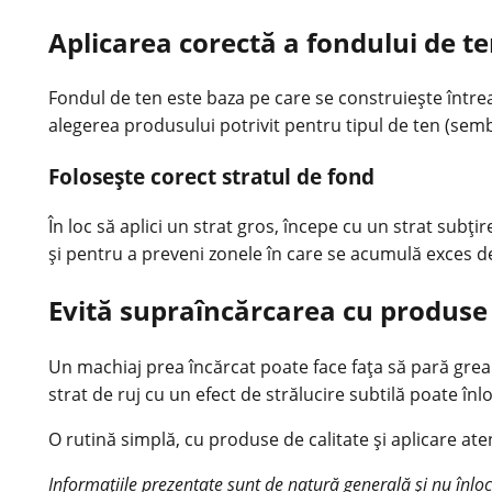
Aplicarea corectă a fondului de t
Fondul de ten este baza pe care se construiește întrea
alegerea produsului potrivit pentru tipul de ten (sembi
Folosește corect stratul de fond
În loc să aplici un strat gros, începe cu un strat su
și pentru a preveni zonele în care se acumulă exces d
Evită supraîncărcarea cu produse
Un
machiaj
prea încărcat poate face fața să pară grea
strat de ruj cu un efect de strălucire subtilă poate înlo
O rutină simplă, cu produse de calitate și aplicare ate
Informațiile prezentate sunt de natură generală și nu înlo