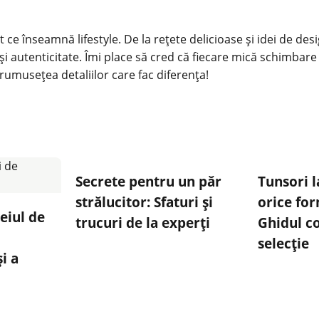
 ce înseamnă lifestyle. De la rețete delicioase și idei de des
și autenticitate. Îmi place să cred că fiecare mică schimbare
rumusețea detaliilor care fac diferența!
Secrete pentru un păr
Tunsori 
strălucitor: Sfaturi și
orice for
leiul de
trucuri de la experți
Ghidul c
selecție
și a