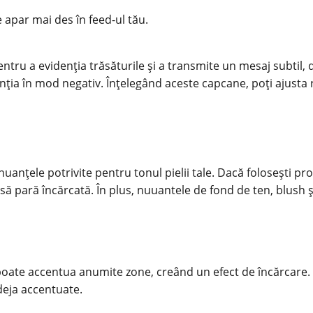
e apar mai des în feed-ul tău.
 pentru a evidenția trăsăturile și a transmite un mesaj subti
enția în mod negativ. Înțelegând aceste capcane, poți ajusta 
nuanțele potrivite pentru
tonul pielii
tale. Dacă folosești pr
ța să pară încărcată. În plus, nuuantele de fond de ten, blush
oate accentua anumite zone, creând un efect de încărcare. 
deja accentuate.