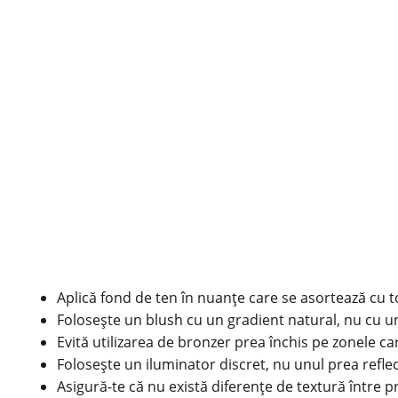
Aplică fond de ten în nuanțe care se asortează cu ton
Folosește un blush cu un gradient natural, nu cu u
Evită utilizarea de bronzer prea închis pe zonele ca
Folosește un iluminator discret, nu unul prea reflec
Asigură-te că nu există diferențe de textură între p