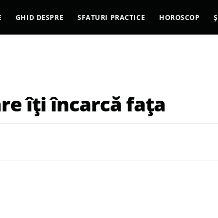
E
GHID DESPRE
SFATURI PRACTICE
HOROSCOP
Ș
re îți încarcă fața