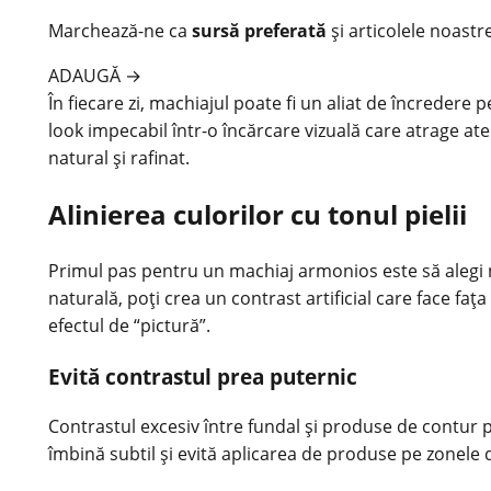
Marchează-ne ca
sursă preferată
și articolele noastr
ADAUGĂ
→
În fiecare zi, machiajul poate fi un aliat de încredere
look impecabil într-o încărcare vizuală care atrage at
natural și rafinat.
Alinierea culorilor cu tonul pielii
Primul pas pentru un machiaj armonios este să alegi 
naturală, poți crea un contrast artificial care face fa
efectul de “pictură”.
Evită contrastul prea puternic
Contrastul excesiv între fundal și
produse
de contur p
îmbină subtil și evită aplicarea de produse pe zonele 