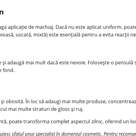
en
ga aplicație de machiaj. Dacă nu este aplicat uniform, poate 
oasă, uscată, mixtă) este esențială pentru a evita reacții ne
bțire și adaugă mai mult dacă este nevoie. Folosește o pens
e fond.
 și obosită. În loc să adaugi mai multe produse, concentrează
cui mai multe straturi de gloss și ruj.
ntă, poate transforma complet aspectul zilnic, oferind un look 
cuiesc sfatul unui specialist în domeniul cosmetic. Pentru recom