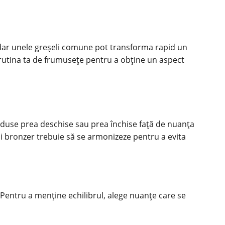
l, dar unele greșeli comune pot transforma rapid un
rutina ta de
frumusețe
pentru a obține un aspect
oduse prea deschise sau prea închise față de nuanța
 și bronzer trebuie să se armonizeze pentru a evita
Pentru a menține echilibrul, alege nuanțe care se