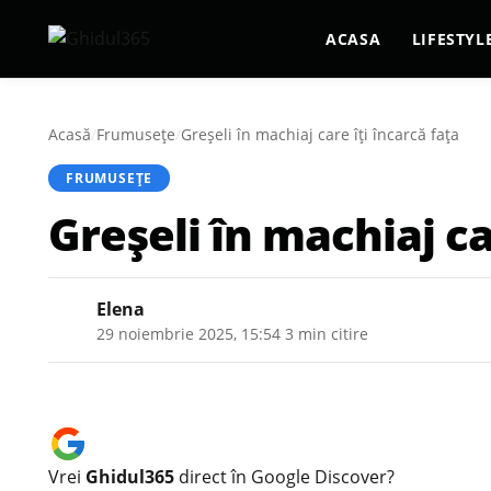
ACASA
LIFESTYL
Acasă
/
Frumusețe
/
Greșeli în machiaj care îți încarcă fața
FRUMUSEȚE
Greșeli în machiaj ca
Elena
29 noiembrie 2025, 15:54
·
3 min citire
Vrei
Ghidul365
direct în Google Discover?