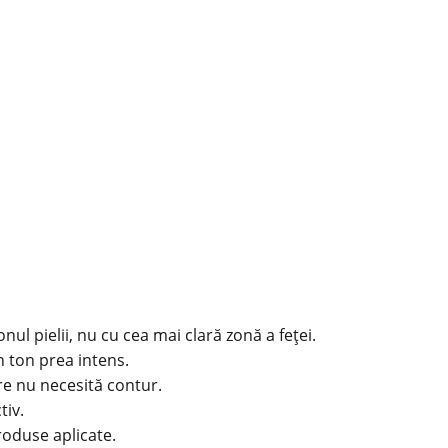
ul pielii, nu cu cea mai clară zonă a feței.
n ton prea intens.
re nu necesită contur.
tiv.
roduse aplicate.