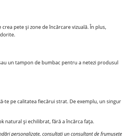
crea pete și zone de încărcare vizuală. În plus,
dorite.
ulă sau un tampon de bumbac pentru a netezi produsul
-te pe calitatea fiecărui strat. De exemplu, un singur
natural și echilibrat, fără a încărca fața.
andări personalizate, consultați un consultant de frumusețe