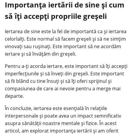
Importanța iertării de sine și cum
să îți accepți propriile greșeli
Iertarea de sine este la fel de importantă ca și iertarea
celorlalți. Este normal să facem greșeli și să ne simțim
vinovați sau rușinați. Este important să ne acordăm
iertare și să învățăm din greșeli.
Pentru a-ți acorda iertare, este important să îți accepți
imperfecțiunile și să înveți din greșeli. Este important
să fii blând cu tine însuți și să îți oferi sprijinul și
compasiunea de care ai nevoie pentru a merge mai
departe.
În concluzie, iertarea este esențială în relațiile
interpersonale și poate avea un impact semnificativ
asupra sănătății noastre mentale și fizice. În acest
articol, am explorat importanța iertării și am oferit