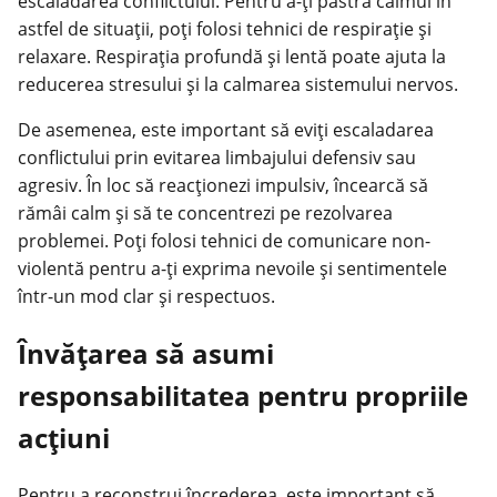
escaladarea conflictului. Pentru a-ți păstra calmul în
astfel de situații, poți folosi tehnici de respirație și
relaxare. Respirația profundă și lentă poate ajuta la
reducerea stresului și la calmarea sistemului nervos.
De asemenea, este important să eviți escaladarea
conflictului prin evitarea limbajului defensiv sau
agresiv. În loc să reacționezi impulsiv, încearcă să
rămâi calm
și să te concentrezi pe rezolvarea
problemei. Poți folosi tehnici de comunicare non-
violentă pentru a-ți exprima nevoile și sentimentele
într-un mod clar și respectuos.
Învățarea să asumi
responsabilitatea pentru propriile
acțiuni
Pentru a reconstrui încrederea, este important să