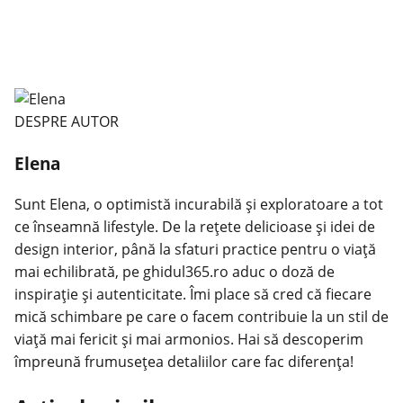
DESPRE AUTOR
Elena
Sunt Elena, o optimistă incurabilă și exploratoare a tot
ce înseamnă lifestyle. De la rețete delicioase și idei de
design interior, până la sfaturi practice pentru o viață
mai echilibrată, pe ghidul365.ro aduc o doză de
inspirație și autenticitate. Îmi place să cred că fiecare
mică schimbare pe care o facem contribuie la un stil de
viață mai fericit și mai armonios. Hai să descoperim
împreună frumusețea detaliilor care fac diferența!