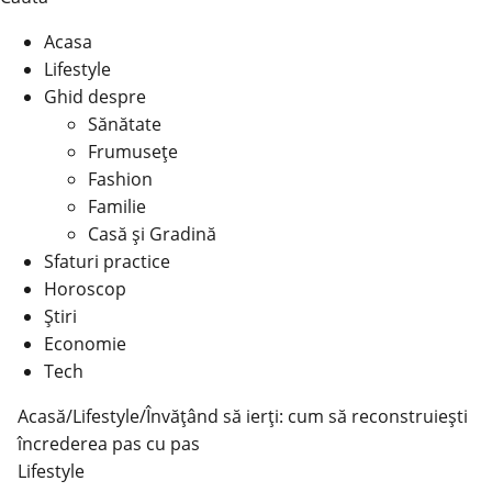
Acasa
Lifestyle
Ghid despre
Sănătate
Frumusețe
Fashion
Familie
Casă şi Gradină
Sfaturi practice
Horoscop
Știri
Economie
Tech
Acasă
/
Lifestyle
/
Învățând să ierți: cum să reconstruiești
încrederea pas cu pas
Lifestyle