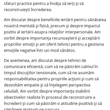
sfaturi practice pentru a învăța să ierți și să
reconstruiești încrederea.
Am discutat despre beneficiile iertării pentru sănătatea
noastră mentală și fizică, precum și despre impactul
pozitiv al iertării asupra relațiilor interpersonale. Am
vorbit despre importanța recunoașterii și acceptării
propriilor emoții și am oferit tehnici pentru a gestiona
emoțiile negative într-un mod sănătos.
De asemenea, am discutat despre tehnici de
comunicare eficientă, cum să ne păstrăm calmul în
timpul discuțiilor tensionate, cum să ne asumăm
responsabilitatea pentru propriile acțiuni și cum să
dezvoltăm empatie
și să înțelegem perspectiva
celuilalt. Am vorbit despre importanța stabilirii
obiectivelor realiste în procesul de reconstruire a
încrederii și cum să păstrăm o atitudine pozitivă și să
rămânem motivați pe parcurs.