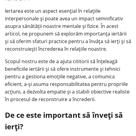
Iertarea este un aspect esențial în relațiile
interpersonale și poate avea un impact semnificativ
asupra sănătății noastre mentale și fizice. În acest
articol, ne propunem să explorăm importanța iertării
și să oferim
sfaturi practice
pentru a învăța să ierți și să
reconstruiești încrederea în relațiile noastre.
Scopul nostru este de a ajuta cititorii să înțeleagă
beneficiile iertării și să ofere instrumente și tehnici
pentru a gestiona emoțiile negative, a comunica
eficient, a-și asuma responsabilitatea pentru propriile
acțiuni, a dezvolta empatie și a stabili obiective realiste
în procesul de reconstruire a încrederii.
De ce este important să înveți să
ierți?