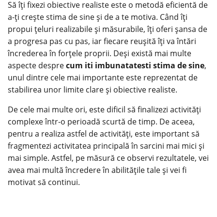
Să îți fixezi
obiective realiste
este o metodă eficientă de
a-ți crește stima de sine și de a te motiva. Când îți
propui țeluri realizabile și măsurabile, îți oferi șansa de
a progresa pas cu pas, iar fiecare reușită îți va întări
încrederea în forțele proprii. Deși există mai multe
aspecte despre
cum iti imbunatatesti stima de sine
,
unul dintre cele mai importante este reprezentat de
stabilirea unor limite clare și obiective realiste.
De cele mai multe ori, este dificil să finalizezi activități
complexe într-o perioadă scurtă de timp. De aceea,
pentru a realiza astfel de activități, este important să
fragmentezi activitatea principală în sarcini mai mici și
mai simple. Astfel, pe măsură ce observi rezultatele, vei
avea mai multă încredere în abilitățile tale și vei fi
motivat să continui.