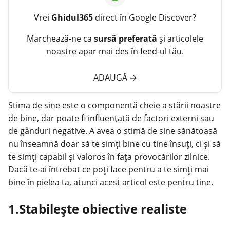
Vrei
Ghidul365
direct în Google Discover?
Marchează-ne ca
sursă preferată
și articolele
noastre apar mai des în feed-ul tău.
ADAUGĂ
→
Stima de sine este o componentă cheie a stării noastre
de bine, dar poate fi influențată de factori externi sau
de gânduri negative. A avea o stimă de sine sănătoasă
nu înseamnă doar să te simți bine cu tine însuți, ci și să
te simți capabil și valoros în fața provocărilor zilnice.
Dacă te-ai întrebat ce poți face pentru a te simți mai
bine în pielea ta, atunci acest articol este pentru tine.
1.Stabilește obiective realiste