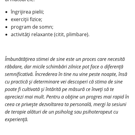
îngrijirea pielii;
exerciții fizice;
program de somn;
activități relaxante (citit, plimbare).
Îmbunătățirea stimei de sine este un proces care necesită
răbdare, dar micile schimbări zilnice pot face o diferență
semnificativă. Încrederea în tine nu vine peste noapte, însă
cu practică și determinare vei descoperi că stima de sine
poate fi cultivată și întărită pe măsură ce înveți să te
apreciezi mai mult. Pentru a obține un progres mai rapid în
ceea ce privește dezvoltarea ta personală, mergi la sesiuni
de terapie alături de un psiholog sau psihoterapeut cu
experiență.