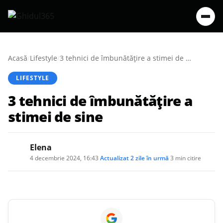
Acasă
/
Lifestyle
/
3 tehnici de îmbunătățire a stimei de sine
LIFESTYLE
3 tehnici de îmbunătățire a
stimei de sine
Elena
4 decembrie 2024, 16:43
·
Actualizat
2 zile în urmă
·
3 min citire