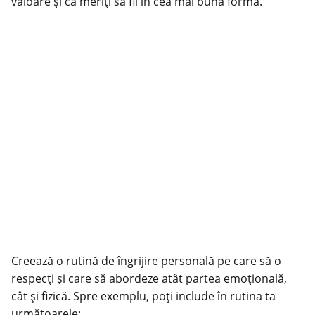
valoare și că meriți să fii în cea mai bună formă.
Creează o rutină de îngrijire personală pe care să o
respecți și care să abordeze atât partea emoțională,
cât și fizică. Spre exemplu, poți include în rutina ta
următoarele: