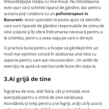
îmbunătățește relația cu tine însuți. Nu întotdeauna
este ușor să-ți schimbi tiparul de gândire, dar pentru
aceasta poți colabora cu un
psihoterapeut in
Bucuresti
. Acest specialist te poate ajuta să identifici
care sunt tiparele de gândire responsabile de stima de
sine scăzută și îți oferă îndrumarea necesară pentru a
le schimba, pentru a avea viața pe care o dorești.
O practică bună pentru a începe să gândești într-un
mod mai optimist constă în alcătuirea unei liste cu
aspecte pentru care ești recunoscător. Un astfel de
exercițiu te ajută să vezi lucrurile bune din viața ta.
3.Ai grijă de tine
Îngrijirea de sine, atât fizică, cât și mintală, este
esențială pentru o stimă de sine sănătoasă.
Acordându-ți timp pentru a te îngriji, arăți că îți acorzi