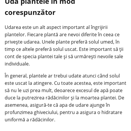
Udă plantele în mod
corespunzător
Udarea este un alt aspect important al îngrijirii
plantelor. Fiecare plantă are nevoi diferite în ceea ce
privește udarea. Unele plante preferă solul umed, în
timp ce altele preferă solul uscat. Este important să ții
cont de specia plantei tale și să urmărești nevoile sale
individuale.
În general, plantele ar trebui udate atunci când solul
este uscat la atingere. Cu toate acestea, este important
să nu le uzi prea mult, deoarece excesul de apă poate
duce la putrezirea rădăcinilor și la moartea plantei. De
asemenea, asigură-te că apa de udare ajunge în
profunzimea ghiveciului, pentru a asigura o hidratare
uniformă a rădăcinilor.