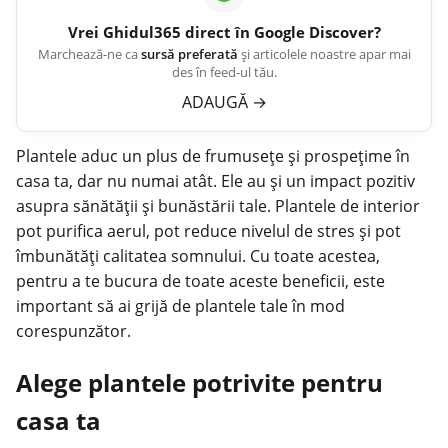
Vrei
Ghidul365
direct în Google Discover?
Marchează-ne ca
sursă preferată
și articolele noastre apar mai
des în feed-ul tău.
ADAUGĂ
→
Plantele aduc un plus de frumusețe și prospețime în
casa ta, dar nu numai atât. Ele au și un impact pozitiv
asupra sănătății și bunăstării tale. Plantele de interior
pot purifica aerul, pot reduce nivelul de stres și pot
îmbunătăți calitatea
somnului. Cu toate acestea,
pentru a te bucura de toate aceste beneficii, este
important să ai grijă de plantele tale în mod
corespunzător.
Alege plantele potrivite pentru
casa ta