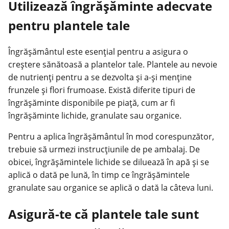
Utilizează îngrășăminte adecvate
pentru plantele tale
Îngrășământul este esențial pentru a asigura o
creștere sănătoasă a plantelor tale. Plantele au nevoie
de nutrienți pentru a se dezvolta și a-și menține
frunzele și flori frumoase. Există diferite tipuri de
îngrășăminte disponibile pe piață, cum ar fi
îngrășăminte lichide, granulate sau organice.
Pentru a aplica îngrășământul în mod
corespunzător
,
trebuie să urmezi instrucțiunile de pe ambalaj. De
obicei, îngrășămintele lichide se diluează în apă și se
aplică o dată pe lună, în timp ce îngrășămintele
granulate sau organice se aplică o dată la câteva luni.
Asigură-te că plantele tale sunt