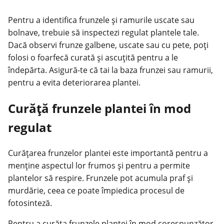
Pentru a identifica frunzele și ramurile uscate sau
bolnave, trebuie să inspectezi regulat plantele tale.
Dacă observi frunze galbene, uscate sau cu pete, poți
folosi o foarfecă curată și ascuțită pentru a le
îndepărta. Asigură-te că tai la baza frunzei sau ramurii,
pentru a evita deteriorarea plantei.
Curăță frunzele plantei în mod
regulat
Curățarea frunzelor plantei este importantă pentru a
menține aspectul lor frumos și pentru a permite
plantelor să respire. Frunzele pot acumula praf și
murdărie, ceea ce poate împiedica procesul de
fotosinteză.
Pentru a curăța frunzele plantei în mod corespunzător,