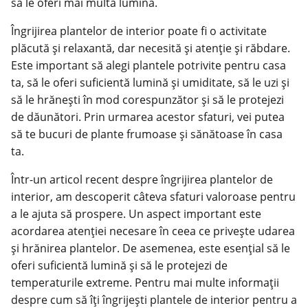
să le oferi mai multă lumină.
Îngrijirea plantelor de interior poate fi o activitate
plăcută și relaxantă, dar necesită și atenție și răbdare.
Este important să alegi plantele potrivite pentru casa
ta, să le oferi suficientă lumină și umiditate, să le uzi și
să le hrănești în mod corespunzător și să le protejezi
de dăunători. Prin urmarea acestor sfaturi, vei putea
să te bucuri de plante frumoase și sănătoase în casa
ta.
Într-un articol recent despre îngrijirea plantelor de
interior, am descoperit câteva sfaturi valoroase pentru
a le ajuta să prospere. Un aspect important este
acordarea atenției necesare în ceea ce privește udarea
și hrănirea plantelor. De asemenea, este esențial să le
oferi suficientă lumină și să le protejezi de
temperaturile extreme. Pentru mai multe informații
despre cum să îți îngrijești plantele de interior pentru a