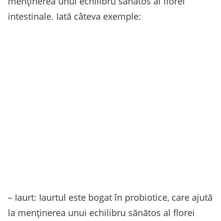
menținerea unui echilibru sănătos al florei
intestinale. Iată câteva exemple:
– Iaurt: Iaurtul este bogat în probiotice, care ajută
la menținerea unui echilibru sănătos al florei