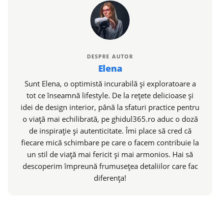
DESPRE AUTOR
Elena
Sunt Elena, o optimistă incurabilă și exploratoare a
tot ce înseamnă lifestyle. De la rețete delicioase și
idei de design interior, până la sfaturi practice pentru
o viață mai echilibrată, pe ghidul365.ro aduc o doză
de inspirație și autenticitate. Îmi place să cred că
fiecare mică schimbare pe care o facem contribuie la
un stil de viață mai fericit și mai armonios. Hai să
descoperim împreună frumusețea detaliilor care fac
diferența!