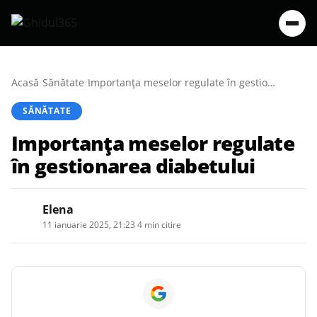
Acasă
/
Sănătate
/
Importanța meselor regulate în gestionarea diabetului
SĂNĂTATE
Importanța meselor regulate
în gestionarea diabetului
Elena
11 ianuarie 2025, 21:23
·
4 min citire