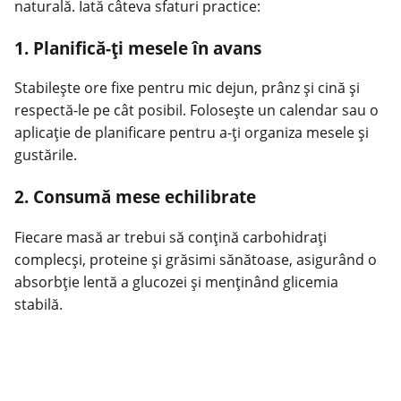
naturală. Iată câteva sfaturi practice:
1. Planifică-ți mesele în avans
Stabilește ore fixe pentru mic dejun, prânz și cină și
respectă-le pe cât posibil. Folosește un calendar sau o
aplicație de planificare pentru a-ți organiza mesele și
gustările.
2. Consumă mese echilibrate
Fiecare masă ar trebui să conțină carbohidrați
complecși, proteine și grăsimi sănătoase, asigurând o
absorbție lentă a glucozei și menținând glicemia
stabilă.