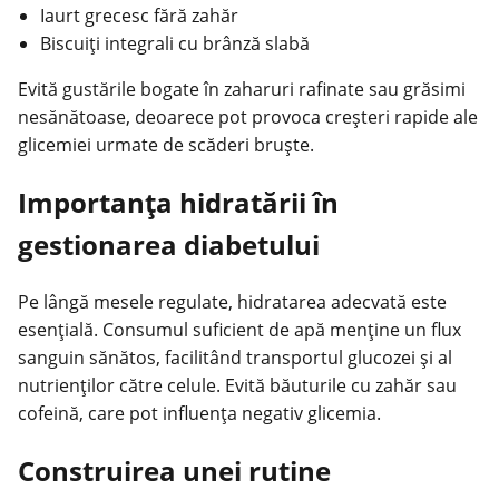
Iaurt grecesc fără zahăr
Biscuiți integrali cu brânză slabă
Evită gustările bogate în zaharuri rafinate sau grăsimi
nesănătoase, deoarece pot provoca creșteri rapide ale
glicemiei urmate de scăderi bruște.
Importanța hidratării în
gestionarea diabetului
Pe lângă mesele regulate, hidratarea adecvată este
esențială. Consumul suficient de apă menține un flux
sanguin sănătos, facilitând transportul glucozei și al
nutrienților către celule. Evită băuturile cu zahăr sau
cofeină, care pot influența negativ glicemia.
Construirea unei rutine