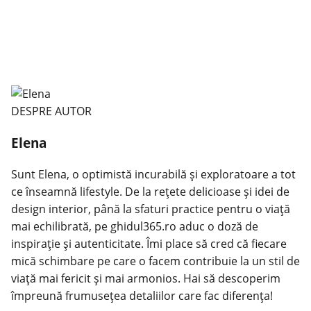
DESPRE AUTOR
Elena
Sunt Elena, o optimistă incurabilă și exploratoare a tot
ce înseamnă lifestyle. De la rețete delicioase și idei de
design interior, până la sfaturi practice pentru o viață
mai echilibrată, pe ghidul365.ro aduc o doză de
inspirație și autenticitate. Îmi place să cred că fiecare
mică schimbare pe care o facem contribuie la un stil de
viață mai fericit și mai armonios. Hai să descoperim
împreună frumusețea detaliilor care fac diferența!