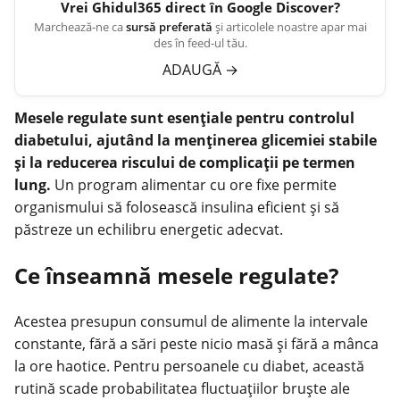
Vrei
Ghidul365
direct în Google Discover?
Marchează-ne ca
sursă preferată
și articolele noastre apar mai
des în feed-ul tău.
ADAUGĂ
→
Mesele regulate sunt esențiale pentru controlul
diabetului, ajutând la menținerea glicemiei stabile
și la reducerea riscului de complicații pe termen
lung.
Un program alimentar cu ore fixe permite
organismului să folosească insulina eficient și să
păstreze un echilibru energetic adecvat.
Ce înseamnă mesele regulate?
Acestea presupun consumul de alimente la intervale
constante, fără a sări peste nicio masă și fără a mânca
la ore haotice. Pentru persoanele cu diabet, această
rutină scade probabilitatea fluctuațiilor bruște ale