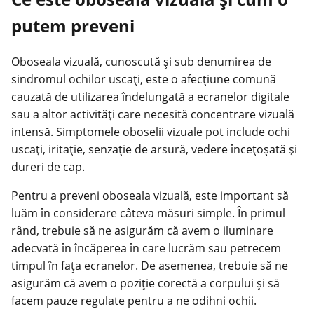
putem preveni
Oboseala vizuală, cunoscută și sub denumirea de
sindromul
ochilor
uscați, este o afecțiune comună
cauzată de utilizarea îndelungată a ecranelor digitale
sau a altor activități care necesită concentrare vizuală
intensă. Simptomele oboselii vizuale pot include ochi
uscați, iritație, senzație de arsură, vedere încețoșată și
dureri de cap.
Pentru a preveni oboseala vizuală, este important să
luăm în considerare câteva măsuri simple. În primul
rând, trebuie să ne asigurăm că avem o iluminare
adecvată în încăperea în care lucrăm sau petrecem
timpul în fața ecranelor. De asemenea, trebuie să ne
asigurăm că avem o poziție corectă a corpului și să
facem pauze regulate pentru a ne odihni ochii.