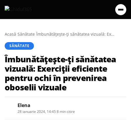
Acasă
/
Sănătate
/
Îmbunătățește-ți sănătatea vizuală: Exerciții eficiente pentru ochi în prevenirea oboselii vizuale
SĂNĂTATE
Îmbunătățește-ți sănătatea
vizuală: Exerciții eficiente
pentru ochi în prevenirea
oboselii vizuale
Elena
28 ianuarie 2024, 14:45
·
8 min citire