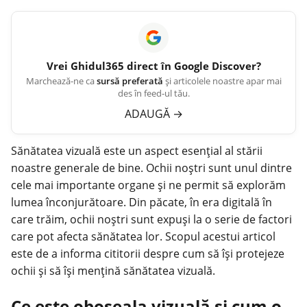
Vrei
Ghidul365
direct în Google Discover?
Marchează-ne ca
sursă preferată
și articolele noastre apar mai
des în feed-ul tău.
ADAUGĂ
→
Sănătatea vizuală este un aspect esențial al stării
noastre generale de bine. Ochii noștri sunt unul dintre
cele mai importante organe și ne permit să explorăm
lumea înconjurătoare. Din păcate, în era digitală în
care trăim, ochii noștri sunt expuși la o serie de factori
care pot afecta sănătatea lor. Scopul acestui articol
este de a informa cititorii despre cum să își protejeze
ochii și să își mențină sănătatea vizuală.
Ce este oboseala vizuală și cum o