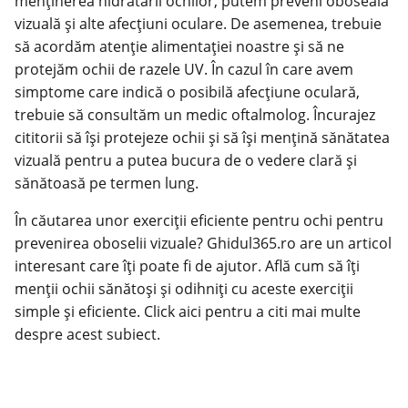
menținerea hidratării ochilor, putem preveni oboseala
vizuală și alte afecțiuni oculare. De asemenea, trebuie
să acordăm atenție alimentației noastre și să ne
protejăm ochii de razele UV. În cazul în care avem
simptome care indică o posibilă afecțiune oculară,
trebuie să consultăm un medic oftalmolog. Încurajez
cititorii să își protejeze ochii și să își mențină sănătatea
vizuală pentru a putea bucura de o vedere clară și
sănătoasă pe termen lung.
În căutarea unor exerciții eficiente pentru ochi pentru
prevenirea oboselii vizuale? Ghidul365.ro are un articol
interesant care îți poate fi de ajutor. Află cum să îți
menții ochii sănătoși și odihniți cu aceste exerciții
simple și eficiente.
Click aici
pentru a citi mai multe
despre acest subiect.