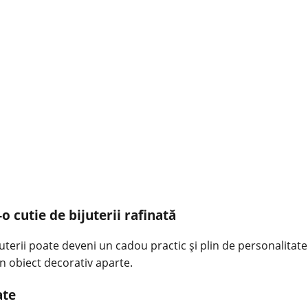
-o cutie de bijuterii rafinată
ijuterii poate deveni un
cadou
practic și plin de personalitat
 obiect decorativ aparte.
ate