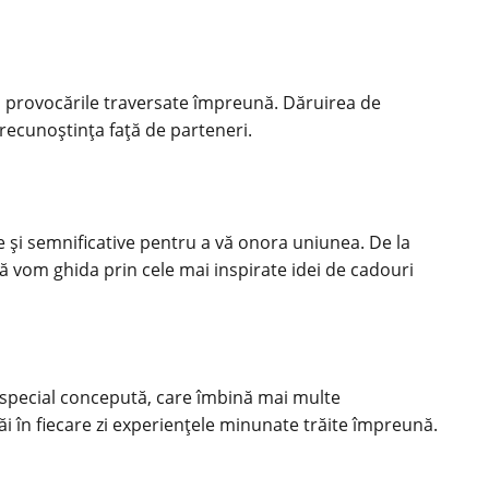
și provocările traversate împreună. Dăruirea de
 recunoștința față de parteneri.
ive și semnificative pentru a vă onora uniunea. De la
ă vom ghida prin cele mai inspirate idei de cadouri
 special concepută, care îmbină mai multe
ăi în fiecare zi experiențele minunate trăite împreună.