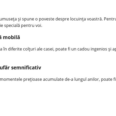
rumuseța și spune o poveste despre locuința voastră. Pentru
ie specială pentru voi.
ță mobilă
 în diferite colțuri ale casei, poate fi un cadou ingenios și 
cufăr semnificativ
 momentele prețioase acumulate de-a lungul anilor, poate fi 