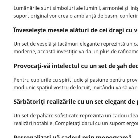
Lumânările sunt simboluri ale luminii, armoniei și lin
suport original vor crea o ambianță de basm, conferind
Înveselește mesele alături de cei dragi cu v
Un set de veselă și tacâmuri elegante reprezintă un cad
moderne, această investiție va da un plus de rafinament
Provocați-vă intelectul cu un set de șah de
Pentru cuplurile cu spirit ludic și pasiune pentru prov
mod unic spațiul vostru de locuit, invitându-vă să vă re
Sărbătoriți realizările cu un set elegant de
Un set de pahare sofisticate reprezintă un cadou ideal
realizări notabile. Completați darul cu un suport ergon
Personalizați-vă cadoul prin monogramă