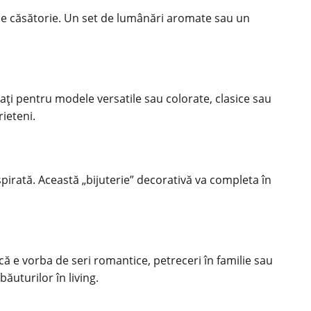
n de căsătorie. Un set de lumânări aromate sau un
tați pentru modele versatile sau colorate, clasice sau
ieteni.
nspirată. Această „bijuterie” decorativă va completa în
ă e vorba de seri romantice, petreceri în familie sau
ăuturilor în living.