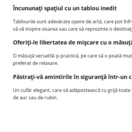
Încununați spațiul cu un tablou inedit
Tablourile sunt adevărate opere de artă, care pot înf
să vă inspire visarea sau care să reprezinte o destinaț
Oferiți-le libertatea de mișcare cu o măsu
O măsuță versatilă și practică, pe care să o poată muta
preferat de relaxare.
Păstrați-vă amintirile în siguranță într-un 
Un cufăr elegant, care să adăpostească cu grijă toate
de aur sau de rubin.