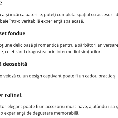
e
a-și încărca bateriile, puteți completa spațiul cu accesorii 
 baie într-o veritabilă experiență spa acasă.
set fondue
 opțiune delicioasă și romantică pentru a sărbători aniversa
e, celebrând dragostea prin intermediul simțurilor.
ză deosebită
veioză cu un design captivant poate fi un cadou practic și p
r rafinat
antor elegant poate fi un accesoriu must-have, ajutându-i să
ru o experiență de degustare memorabilă.