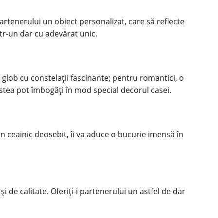
 partenerului un obiect personalizat, care să reflecte
într-un dar cu adevărat unic.
 glob cu constelații fascinante; pentru romantici, o
cestea pot îmbogăți în mod special decorul casei.
n ceainic deosebit, îi va aduce o bucurie imensă în
 de calitate. Oferiți-i partenerului un astfel de dar