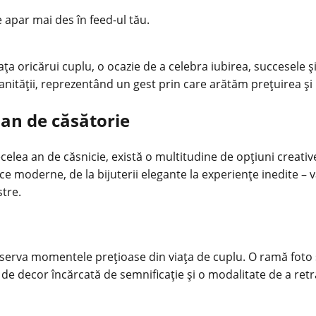
e apar mai des în feed-ul tău.
ța oricărui cuplu, o ocazie de a celebra iubirea, succesele 
manității, reprezentând un gest prin care arătăm prețuirea și
an de căsătorie
izecelea an de căsnicie, există o multitudine de opțiuni creat
 moderne, de la bijuterii elegante la experiențe inedite – v
stre.
serva momentele prețioase din viața de cuplu. O ramă foto
 de decor încărcată de semnificație și o modalitate de a retr