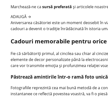
Marchează-ne ca
sursă preferată
și articolele noastr
ADAUGĂ
→
Aniversarea căsătoriei este un moment deosebit în via
cadouri
a devenit o tradiție înrădăcinată în istoria u
Cadouri memorabile pentru orice 
Fie că sărbătoriți primul, al cincilea sau chiar al cinc
elemente de decor personalizate până la electrocasnice
care vor transmite emoția și profunzimea relației voa
Păstrează amintirile într-o ramă foto unică
Fotografiile reprezintă cea mai bună metodă de a con
instantanee ce reflectă povestea voastră, va fi o piesă