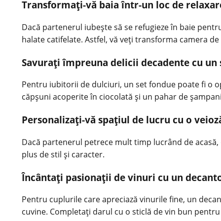
Transformați-vă baia într-un loc de relaxar
Dacă partenerul iubește să se refugieze în baie pentru 
halate catifelate. Astfel, vă veți transforma camera de
Savurați împreuna delicii decadente cu un 
Pentru iubitorii de dulciuri, un set fondue poate fi o
căpșuni acoperite în ciocolată și un pahar de șampani
Personalizați-vă spațiul de lucru cu o veio
Dacă partenerul petrece mult timp lucrând de acasă, o 
plus de stil și caracter.
Încântați pasionații de vinuri cu un decanto
Pentru cuplurile care apreciază vinurile fine, un dec
cuvine. Completați darul cu o sticlă de vin bun pent