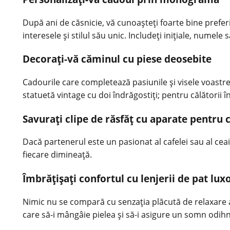
După ani de căsnicie, vă cunoașteți foarte bine preferin
interesele și stilul său unic. Includeți inițiale, numele
Decorați-vă căminul cu piese deosebite
Cadourile care completează pasiunile și visele voastre
statuetă vintage cu doi îndrăgostiți; pentru călătorii 
Savurați clipe de răsfăț cu aparate pentru c
Dacă partenerul este un pasionat al cafelei sau al cea
fiecare dimineață.
Îmbrățișați confortul cu lenjerii de pat lux
Nimic nu se compară cu senzația plăcută de relaxare aca
care să-i mângâie pielea și să-i asigure un
somn odihn