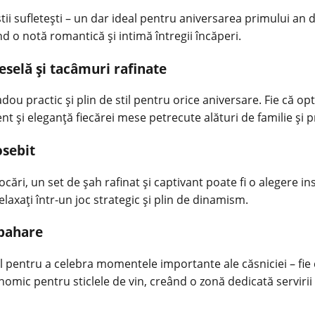
iștii sufletești – un dar ideal pentru aniversarea primului a
 o notă romantică și intimă întregii încăperi.
eselă și tacâmuri rafinate
ou practic și plin de stil pentru orice aniversare. Fie că op
 și eleganță fiecărei mese petrecute alături de familie și pr
osebit
ocări, un set de șah rafinat și captivant poate fi o alegere i
laxați într-un joc strategic și plin de dinamism.
 pahare
 pentru a celebra momentele importante ale căsniciei – fie c
omic pentru sticlele de vin, creând o zonă dedicată servirii b