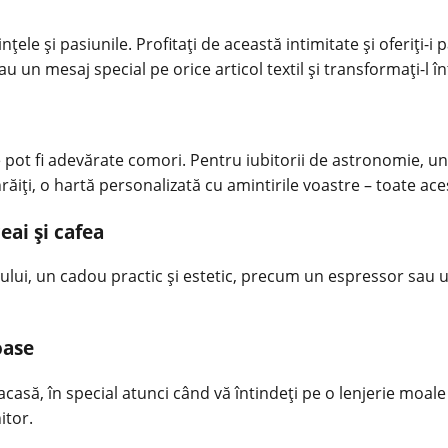
țele și pasiunile. Profitați de această intimitate și oferiți-i
 sau un mesaj special pe orice articol textil și transformați-l 
 pot fi adevărate comori. Pentru iubitorii de astronomie, un
înrăiți, o hartă personalizată cu amintirile voastre – toate a
eai și cafea
iului, un cadou practic și estetic, precum un espressor sau u
oase
să, în special atunci când vă întindeți pe o lenjerie moale și
itor
.