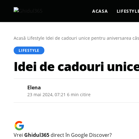
ACASA
LIFESTYL
Acasă
/
Lifestyle
/
Idei de cadouri unice pentru aniversarea căs
LIFESTYLE
Idei de cadouri unic
Elena
23 mai 2024, 07:21
·
6 min citire
Vrei
Ghidul365
direct în Google Discover?