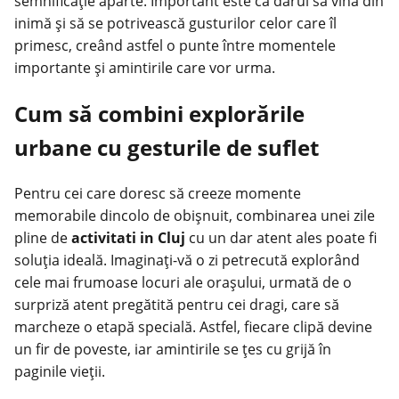
semnificație aparte. Important este ca darul să vină din
inimă și să se potrivească gusturilor celor care îl
primesc, creând astfel o punte între momentele
importante și amintirile care vor urma.
Cum să combini explorările
urbane cu gesturile de suflet
Pentru cei care doresc să creeze momente
memorabile dincolo de obișnuit, combinarea unei zile
pline de
activitati in Cluj
cu un dar atent ales poate fi
soluția ideală. Imaginați-vă o zi petrecută explorând
cele mai
frumoase locuri
ale orașului, urmată de o
surpriză atent pregătită pentru cei dragi, care să
marcheze o etapă specială. Astfel, fiecare clipă devine
un fir de poveste, iar amintirile se țes cu grijă în
paginile vieții.