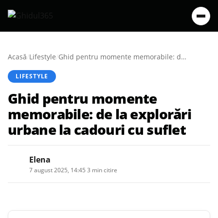
Acasă
/
Lifestyle
/
Ghid pentru momente memorabile: de la explorări urbane la cadouri cu suflet
LIFESTYLE
Ghid pentru momente
memorabile: de la explorări
urbane la cadouri cu suflet
Elena
7 august 2025, 14:45
·
3 min citire