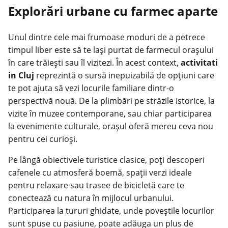
Explorări urbane cu farmec aparte
Unul dintre cele mai frumoase moduri de a petrece
timpul liber este să te lași purtat de farmecul orașului
în care trăiești sau îl vizitezi. În acest context,
activitati
in Cluj
reprezintă o sursă inepuizabilă de opțiuni care
te pot ajuta să vezi locurile familiare dintr-o
perspectivă nouă. De la plimbări pe străzile istorice, la
vizite în muzee contemporane, sau chiar participarea
la evenimente culturale, orașul oferă mereu ceva nou
pentru cei curioși.
Pe lângă obiectivele turistice clasice, poți descoperi
cafenele cu atmosferă boemă, spații verzi ideale
pentru relaxare sau trasee de bicicletă care te
conectează cu natura în mijlocul urbanului.
Participarea la tururi ghidate, unde poveștile locurilor
sunt spuse cu pasiune, poate adăuga un plus de