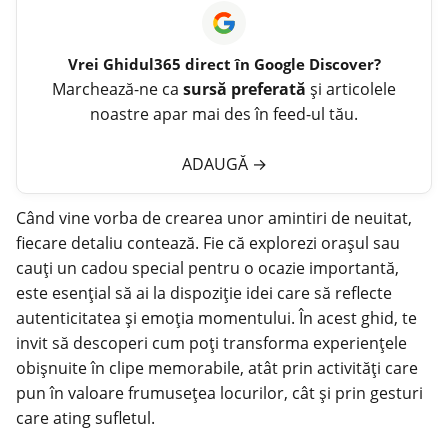
Vrei
Ghidul365
direct în Google Discover?
Marchează-ne ca
sursă preferată
și articolele
noastre apar mai des în feed-ul tău.
ADAUGĂ
→
Când vine vorba de crearea unor amintiri de neuitat,
fiecare detaliu contează. Fie că explorezi orașul sau
cauți un cadou special pentru o ocazie importantă,
este esențial să ai la dispoziție idei care să reflecte
autenticitatea și emoția momentului. În acest ghid, te
invit să descoperi cum poți transforma experiențele
obișnuite în clipe memorabile, atât prin activități care
pun în valoare frumusețea locurilor, cât și prin gesturi
care ating sufletul.