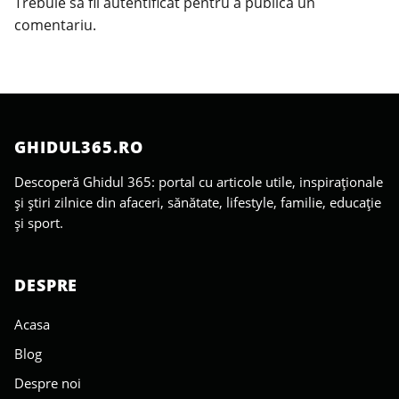
Trebuie să fii
autentificat
pentru a publica un
comentariu.
GHIDUL365.RO
Descoperă Ghidul 365: portal cu articole utile, inspiraționale
și știri zilnice din afaceri, sănătate, lifestyle, familie, educație
și sport.
DESPRE
Acasa
Blog
Despre noi