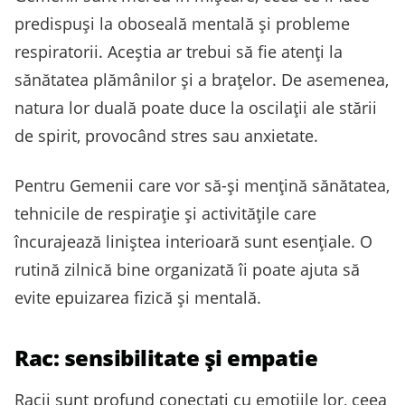
predispuși la oboseală mentală și probleme
respiratorii. Aceștia ar trebui să fie atenți la
sănătatea plămânilor și a brațelor. De asemenea,
natura lor duală poate duce la oscilații ale stării
de spirit, provocând stres sau anxietate.
Pentru Gemenii care vor să-și mențină sănătatea,
tehnicile de respirație și activitățile care
încurajează liniștea interioară sunt esențiale. O
rutină zilnică bine organizată îi poate ajuta să
evite epuizarea fizică și mentală.
Rac: sensibilitate și empatie
Racii sunt profund conectați cu emoțiile lor, ceea