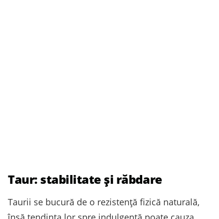
Taur: stabilitate și răbdare
Taurii se bucură de o rezistență fizică naturală,
însă tendința lor spre indulgență poate cauza