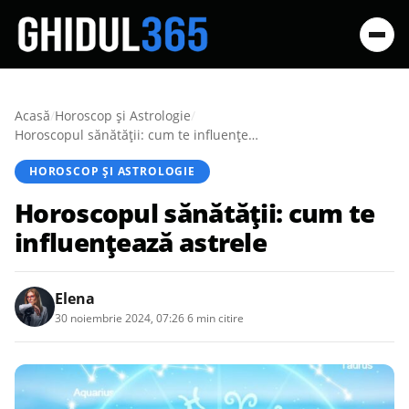
Acasă
/
Horoscop și Astrologie
/
Horoscopul sănătății: cum te influențează astrele
HOROSCOP ȘI ASTROLOGIE
Horoscopul sănătății: cum te
influențează astrele
Elena
30 noiembrie 2024, 07:26
·
6 min citire