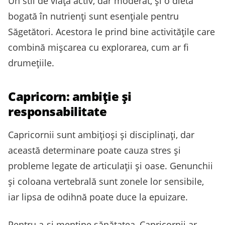
Un stil de viață activ, dar moderat, și o dietă
bogată în nutrienți sunt esențiale pentru
Săgetători. Acestora le prind bine activitățile care
combină mișcarea cu explorarea, cum ar fi
drumețiile.
Capricorn: ambiție și
responsabilitate
Capricornii sunt ambițioși și disciplinați, dar
această determinare poate cauza stres și
probleme legate de articulații și oase. Genunchii
și coloana vertebrală sunt zonele lor sensibile,
iar lipsa de odihnă poate duce la epuizare.
Pentru a-și menține sănătatea, Capricornii ar