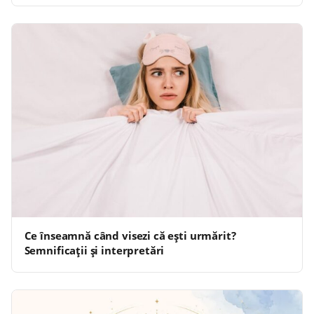
Ce înseamnă când visezi că ești urmărit?
Semnificații și interpretări