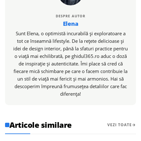
DESPRE AUTOR
Elena
Sunt Elena, o optimistă incurabilă și exploratoare a
tot ce înseamnă lifestyle. De la rețete delicioase și
idei de design interior, până la sfaturi practice pentru
o viață mai echilibrată, pe ghidul365.ro aduc o doză
de inspirație și autenticitate. Îmi place să cred că
fiecare mică schimbare pe care o facem contribuie la
un stil de viață mai fericit și mai armonios. Hai să
descoperim împreună frumusețea detaliilor care fac
diferența!
Articole similare
VEZI TOATE