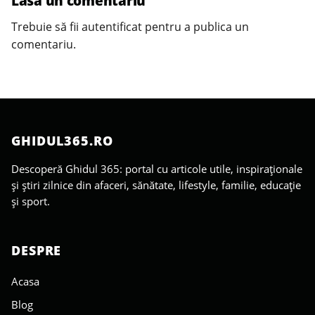
Lasă un comentariu
Trebuie să fii
autentificat
pentru a publica un
comentariu.
GHIDUL365.RO
Descoperă Ghidul 365: portal cu articole utile, inspiraționale
și știri zilnice din afaceri, sănătate, lifestyle, familie, educație
și sport.
DESPRE
Acasa
Blog