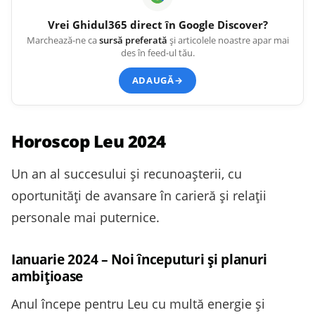
Vrei
Ghidul365
direct în Google Discover?
Marchează-ne ca
sursă preferată
și articolele noastre apar mai
des în feed-ul tău.
ADAUGĂ
→
Horoscop Leu 2024
Un an al succesului și recunoașterii, cu
oportunități de avansare în carieră și relații
personale mai puternice.
Ianuarie 2024 – Noi începuturi și planuri
ambițioase
Anul începe pentru Leu cu multă energie și