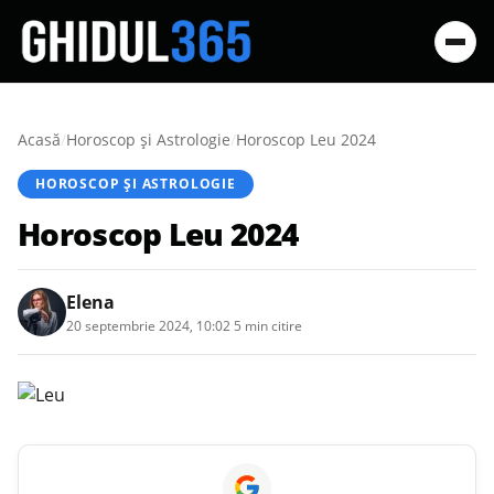
Acasă
/
Horoscop și Astrologie
/
Horoscop Leu 2024
HOROSCOP ȘI ASTROLOGIE
Horoscop Leu 2024
Elena
20 septembrie 2024, 10:02
·
5 min citire