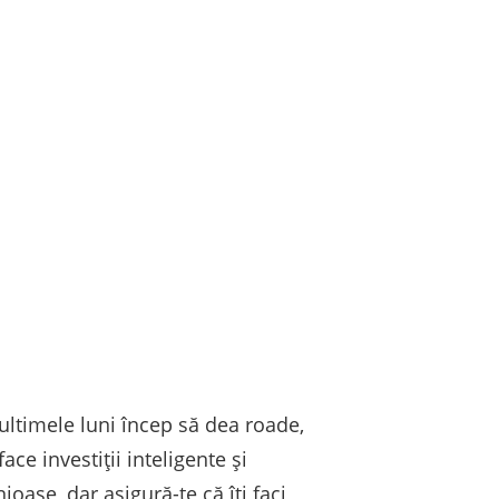
 ultimele luni încep să dea roade,
ce investiții inteligente și
oase, dar asigură-te că îți faci