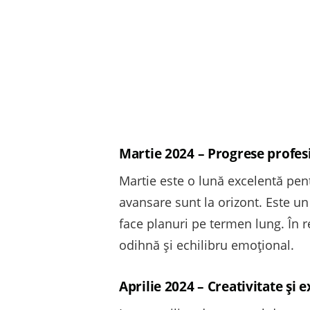
Martie 2024 – Progrese profesio
Martie este o lună excelentă pentr
avansare sunt la orizont. Este u
face planuri pe termen lung. În r
odihnă și echilibru emoțional.
Aprilie 2024 – Creativitate și