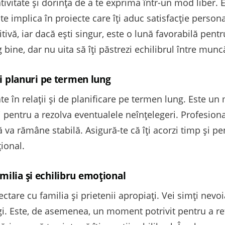
tivitate și dorința de a te exprima într-un mod liber.
 te implica în proiecte care îți aduc satisfacție persona
ivă, iar dacă ești singur, este o lună favorabilă pentru
 bine, dar nu uita să îți păstrezi echilibrul între munc
 și planuri pe termen lung
te în relații și de planificare pe termen lung. Este 
i pentru a rezolva eventualele neînțelegeri. Profesiona
ă va rămâne stabilă. Asigură-te că îți acorzi timp și pe
țional.
milia și echilibru emoțional
are cu familia și prietenii apropiați. Vei simți nevoia s
gi. Este, de asemenea, un moment potrivit pentru a ref