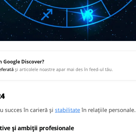
în Google Discover?
eferată
și articolele noastre apar mai des în feed-ul tău.
24
cu succes în carieră și
stabilitate
în relațiile personale.
tive și ambiții profesionale