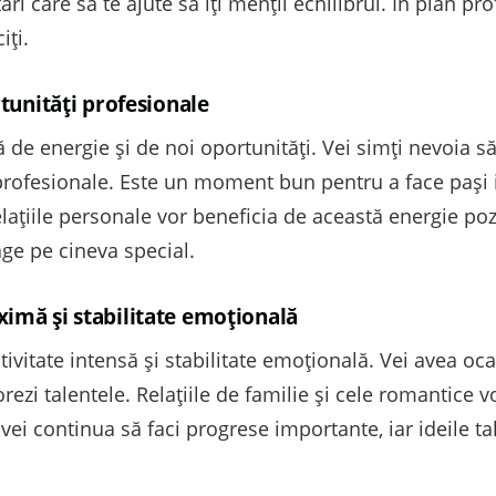
ri care să te ajute să îți menții echilibrul. În plan pro
iți.
rtunități profesionale
de energie și de noi oportunități. Vei simți nevoia să îț
 profesionale. Este un moment bun pentru a face pași i
elațiile personale vor beneficia de această energie pozi
age pe cineva special.
ximă și stabilitate emoțională
vitate intensă și stabilitate emoțională. Vei avea ocaz
plorezi talentele. Relațiile de familie și cele romantice 
vei continua să faci progrese importante, iar ideile tal