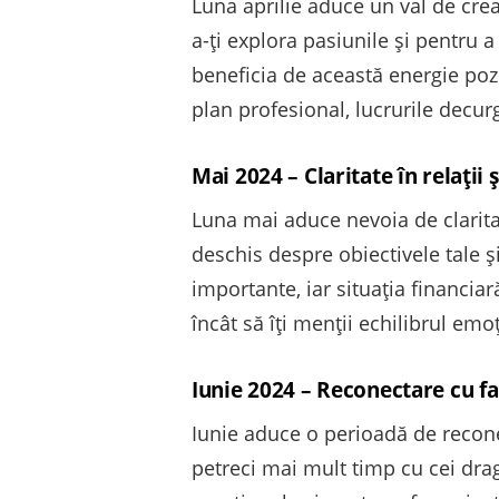
Luna aprilie aduce un val de crea
a-ți explora pasiunile și pentru a
beneficia de această energie pozit
plan profesional, lucrurile decurg
Mai 2024 – Claritate în relații
Luna mai aduce nevoia de clarita
deschis despre obiectivele tale ș
importante, iar situația financiar
încât să îți menții echilibrul emo
Iunie 2024 – Reconectare cu fa
Iunie aduce o perioadă de reconect
petreci mai mult timp cu cei dra