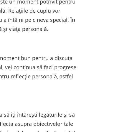
 Este un moment potrivit pentru
lă. Relațiile de cuplu vor
 a întâlni pe cineva special. În
ă și viața personală.
un moment bun pentru a discuta
l, vei continua să faci progrese
ntru reflecție personală, astfel
ă îți întărești legăturile și să
lecta asupra obiectivelor tale