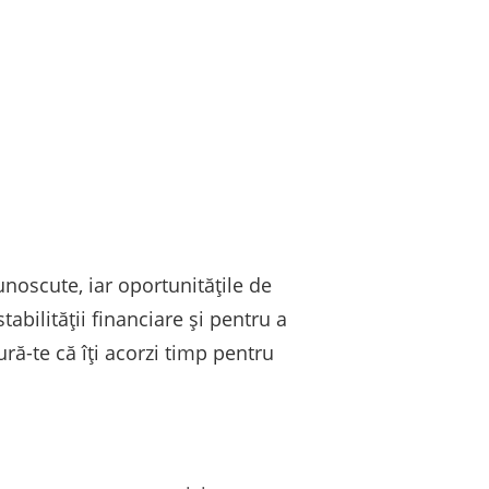
unoscute, iar oportunitățile de
bilității financiare și pentru a
ră-te că îți acorzi timp pentru