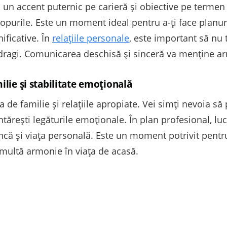
un accent puternic pe carieră și obiective pe termen l
copurile. Este un moment ideal pentru a-ți face planuri
ificative. În
relațiile personale
, este important să nu 
 dragi. Comunicarea deschisă și sinceră va menține a
ilie și stabilitate emoțională
 de familie și relațiile apropiate. Vei simți nevoia să
întărești legăturile emoționale. În plan profesional, lu
muncă și viața personală. Este un moment potrivit pentr
 multă armonie în viața de acasă.