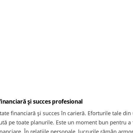
financiară și succes profesional
ate financiară și succes în carieră. Eforturile tale din
scută pe toate planurile. Este un moment bun pentru a fa
nanciare. În relațiile personale, lucrurile rămân armoni