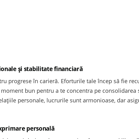
nale și stabilitate financiară
u progrese în carieră. Eforturile tale încep să fie rec
n moment bun pentru a te concentra pe consolidarea sta
elațiile personale, lucrurile sunt armonioase, dar asigu
 exprimare personală