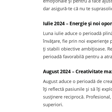
emoționale și pentru a face ajustă
dar asigură-te că nu te suprasolic
Iulie 2024 – Energie și noi opo
Luna iulie aduce o perioadă plină 
învățare, fie prin noi experiențe
ți stabili obiective ambițioase. R
perioadă favorabilă pentru a atr
August 2024 – Creativitate ma
August aduce o perioadă de creati
îți reflectă pasiunile și să îți ex
susținere reciprocă. Profesional, 
superiori.