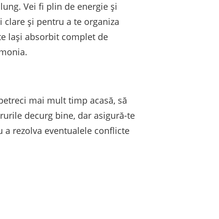
ung. Vei fi plin de energie și
 clare și pentru a te organiza
te lași absorbit complet de
rmonia.
 petreci mai mult timp acasă, să
crurile decurg bine, dar asigură-te
u a rezolva eventualele conflicte