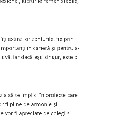
fesional, lucrurile rămân stabile,
i extinzi orizonturile, fie prin
mportanți în carieră și pentru a-
tivă, iar dacă ești singur, este o
ia să te implici în proiecte care
vor fi pline de armonie și
e vor fi apreciate de colegi și