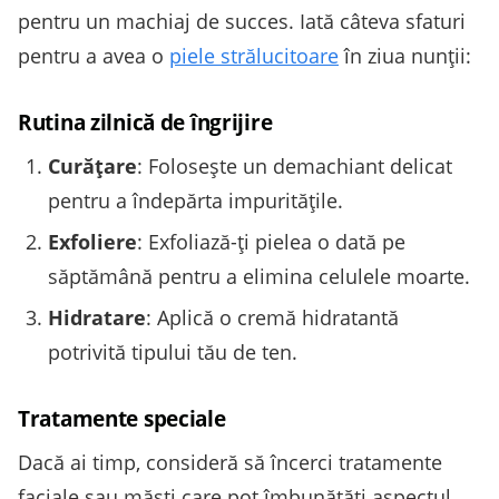
pentru un machiaj de succes. Iată câteva sfaturi
pentru a avea o
piele strălucitoare
în ziua nunții:
Rutina zilnică de îngrijire
Curățare
: Folosește un demachiant delicat
pentru a îndepărta impuritățile.
Exfoliere
: Exfoliază-ți pielea o dată pe
săptămână pentru a elimina celulele moarte.
Hidratare
: Aplică o cremă hidratantă
potrivită tipului tău de ten.
Tratamente speciale
Dacă ai timp, consideră să încerci tratamente
faciale sau măști care pot îmbunătăți aspectul