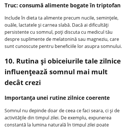
Truc: consumă alimente bogate în triptofan
Include în dieta ta alimente precum nucile, semințele,
ouăle, lactatele și carnea slabă. Dacă ai dificultăți
persistente cu somnul, poți discuta cu medicul tău
despre suplimente de melatonină sau magneziu, care
sunt cunoscute pentru beneficiile lor asupra somnului.
10. Rutina și obiceiurile tale zilnice
influențează somnul mai mult
decât crezi
Importanța unei rutine zilnice coerente
Somnul nu depinde doar de ceea ce faci seara, ci și de
activitățile din timpul zilei. De exemplu, expunerea
constantă la lumina naturală în timpul zilei poate