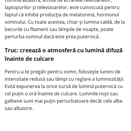
Lumina albastră, emisă de ecranele telefoanelor,
laptopurilor și televizoarelor, este cunoscută pentru
faptul că inhibă producția de melatonină, hormonul
somnului. Cu toate acestea, chiar și lumina caldă, de la
becurile cu filament sau lămpile de noapte, poate
perturba somnul dacă este prea puternică.
Truc: creează o atmosferă cu lumină difuză
înainte de culcare
Pentru a te pregăti pentru somn, folosește lumini de
intensitate redusă sau lămpi cu reglare a luminozității.
Evită expunerea la orice sursă de lumină puternică cu
cel puțin o oră înainte de culcare. Luminile roșii sau
galbene sunt mai puțin perturbatoare decât cele albe
sau albastre.