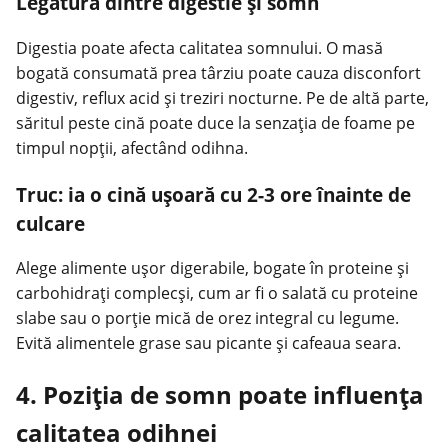
Legătura dintre digestie și somn
Digestia poate afecta calitatea somnului. O masă
bogată consumată prea târziu poate cauza disconfort
digestiv, reflux acid și treziri nocturne. Pe de altă parte,
săritul peste cină poate duce la senzația de foame pe
timpul nopții, afectând odihna.
Truc: ia o cină ușoară cu 2-3 ore înainte de
culcare
Alege alimente ușor digerabile, bogate în proteine și
carbohidrați complecși, cum ar fi o salată cu proteine
slabe sau o porție mică de orez integral cu legume.
Evită alimentele grase sau picante și cafeaua seara.
4. Poziția de somn poate influența
calitatea odihnei