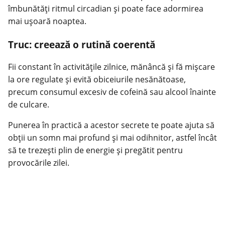
îmbunătăți ritmul circadian și poate face adormirea
mai ușoară noaptea.
Truc: creează o rutină coerentă
Fii constant în activitățile zilnice, mănâncă și fă mișcare
la ore regulate și evită obiceiurile nesănătoase,
precum consumul excesiv de cofeină sau alcool înainte
de culcare.
Punerea în practică a acestor secrete te poate ajuta să
obții un somn mai profund și mai odihnitor, astfel încât
să te trezești plin de energie și pregătit pentru
provocările zilei.