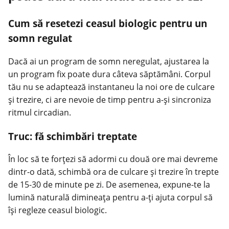
Cum să resetezi ceasul biologic pentru un
somn regulat
Dacă ai un program de somn neregulat, ajustarea la
un program fix poate dura câteva săptămâni. Corpul
tău nu se adaptează instantaneu la noi ore de culcare
și trezire, ci are nevoie de timp pentru a-și sincroniza
ritmul circadian.
Truc: fă schimbări treptate
În loc să te forțezi să adormi cu două ore mai devreme
dintr-o dată, schimbă ora de culcare și trezire în trepte
de 15-30 de minute pe zi. De asemenea, expune-te la
lumină naturală dimineața pentru a-ți ajuta corpul să
își regleze ceasul biologic.