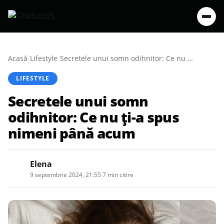
Acasă
/
Lifestyle
/
Secretele unui somn odihnitor: Ce nu ți-a spus nimeni până acum
LIFESTYLE
Secretele unui somn
odihnitor: Ce nu ți-a spus
nimeni până acum
Elena
9 septembrie 2024, 21:55
·
7 min citire