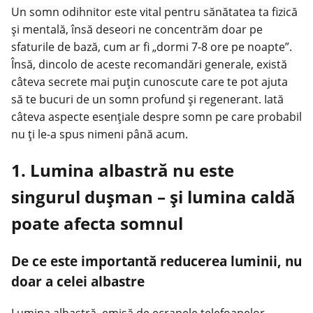
Un
somn odihnitor
este vital pentru sănătatea ta fizică
și mentală, însă deseori ne concentrăm doar pe
sfaturile de bază, cum ar fi „dormi 7-8 ore pe noapte”.
Însă, dincolo de aceste recomandări generale, există
câteva secrete mai puțin cunoscute care te pot ajuta
să te bucuri de un somn profund și regenerant. Iată
câteva aspecte esențiale despre somn pe care probabil
nu ți le-a spus nimeni până acum.
1. Lumina albastră nu este
singurul dușman – și lumina caldă
poate afecta somnul
De ce este importantă reducerea luminii, nu
doar a celei albastre