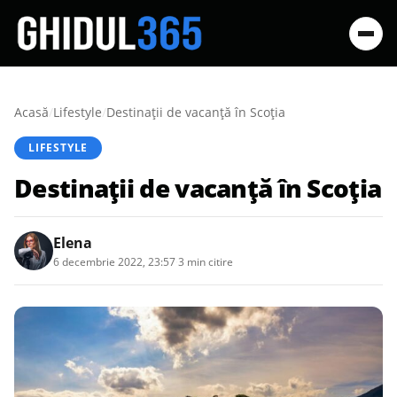
Acasă
/
Lifestyle
/
Destinații de vacanță în Scoția
LIFESTYLE
Destinații de vacanță în Scoția
Elena
6 decembrie 2022, 23:57
·
3 min citire