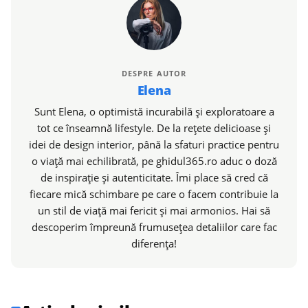
DESPRE AUTOR
Elena
Sunt Elena, o optimistă incurabilă și exploratoare a
tot ce înseamnă lifestyle. De la rețete delicioase și
idei de design interior, până la sfaturi practice pentru
o viață mai echilibrată, pe ghidul365.ro aduc o doză
de inspirație și autenticitate. Îmi place să cred că
fiecare mică schimbare pe care o facem contribuie la
un stil de viață mai fericit și mai armonios. Hai să
descoperim împreună frumusețea detaliilor care fac
diferența!