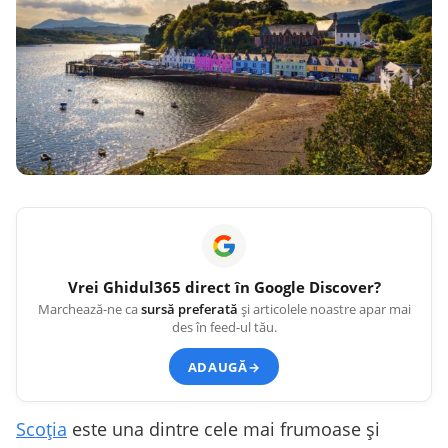
Vrei
Ghidul365
direct în Google Discover?
Marchează-ne ca
sursă preferată
și articolele noastre apar mai
des în feed-ul tău.
ADAUGĂ
→
Scoția
este una dintre cele mai frumoase și