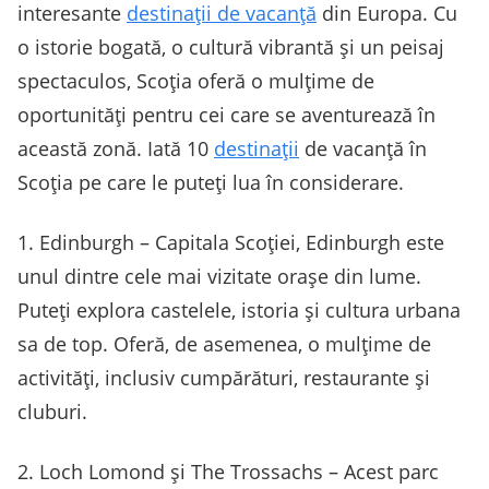
interesante
destinații de vacanță
din Europa. Cu
o istorie bogată, o cultură vibrantă și un peisaj
spectaculos, Scoția oferă o mulțime de
oportunități pentru cei care se aventurează în
această zonă. Iată 10
destinații
de vacanță în
Scoția pe care le puteți lua în considerare.
1. Edinburgh – Capitala Scoției, Edinburgh este
unul dintre cele mai vizitate orașe din lume.
Puteți explora castelele, istoria și cultura urbana
sa de top. Oferă, de asemenea, o mulțime de
activități, inclusiv cumpărături, restaurante și
cluburi.
2. Loch Lomond și The Trossachs – Acest parc