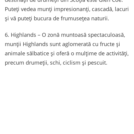
Puteți vedea munți impresionanți, cascadă, lacuri
și vă puteți bucura de frumusețea naturii.
6. Highlands – O zonă muntoasă spectaculoasă,
munții Highlands sunt aglomerată cu fructe și
animale sălbatice și oferă o mulțime de activități,
precum drumeții, schi, ciclism și pescuit.