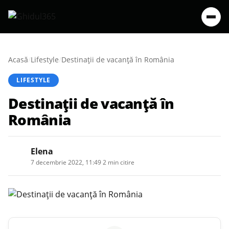
Acasă
/
Lifestyle
/
Destinații de vacanță în România
LIFESTYLE
Destinații de vacanță în
România
Elena
7 decembrie 2022, 11:49
·
2 min citire