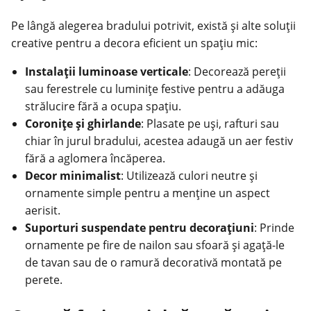
Pe lângă alegerea bradului potrivit, există și alte soluții
creative pentru a decora eficient un spațiu mic:
Instalații luminoase verticale
: Decorează pereții
sau ferestrele cu luminițe festive pentru a adăuga
strălucire fără a ocupa spațiu.
Coronițe și ghirlande
: Plasate pe uși, rafturi sau
chiar în jurul bradului, acestea adaugă un aer festiv
fără a aglomera încăperea.
Decor minimalist
: Utilizează culori neutre și
ornamente simple pentru a menține un aspect
aerisit.
Suporturi suspendate pentru decorațiuni
: Prinde
ornamente pe fire de nailon sau sfoară și agață-le
de tavan sau de o ramură decorativă montată pe
perete.