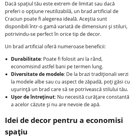
Dacă spațiul tău este extrem de limitat sau dacă
preferi o opțiune reutilizabilă, un
brad artificial de
Craciun
poate fi alegerea ideală. Aceștia sunt
disponibili într-o gamă variată de dimensiuni și stiluri,
potrivindu-se perfect în orice tip de decor.
Un
brad artificial
oferă numeroase beneficii:
Durabilitate
: Poate fi folosit ani la rând,
economisind astfel bani pe termen lung.
Diversitate de modele
: De la brazi tradiționali verzi
la modele albe sau cu aspect de zăpadă, poți găsi cu
ușurință un brad care să se potrivească stilului tău.
Ușor de întreținut
: Nu necesită curățare constantă
a acelor căzute și nu are nevoie de apă.
Idei de decor pentru a economisi
spațiu