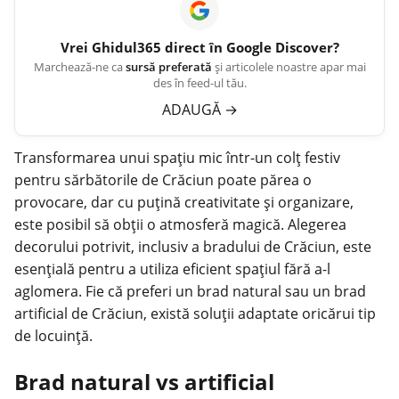
Vrei
Ghidul365
direct în Google Discover?
Marchează-ne ca
sursă preferată
și articolele noastre apar mai
des în feed-ul tău.
ADAUGĂ
→
Transformarea unui
spațiu
mic într-un colț festiv
pentru sărbătorile de Crăciun poate părea o
provocare, dar cu puțină creativitate și organizare,
este posibil să obții o atmosferă magică. Alegerea
decorului potrivit, inclusiv a bradului de Crăciun, este
esențială pentru a utiliza eficient spațiul fără a-l
aglomera. Fie că preferi un brad natural sau un brad
artificial de Crăciun, există soluții adaptate oricărui tip
de locuință.
Brad natural vs artificial