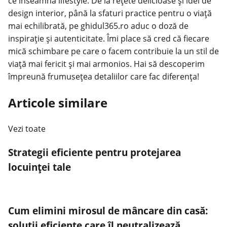
ce înseamnă lifestyle. De la rețete delicioase și idei de
design interior, până la sfaturi practice pentru o viață
mai echilibrată, pe ghidul365.ro aduc o doză de
inspirație și autenticitate. Îmi place să cred că fiecare
mică schimbare pe care o facem contribuie la un stil de
viață mai fericit și mai armonios. Hai să descoperim
împreună frumusețea detaliilor care fac diferența!
Articole similare
Vezi toate
Strategii eficiente pentru protejarea
locuinței tale
Cum elimini mirosul de mâncare din casă:
soluții eficiente care îl neutralizează