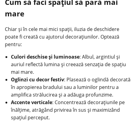
Cum să faci spațiul să pară mai
mare
Chiar și în cele mai mici spații, iluzia de deschidere
poate fi creată cu ajutorul decorațiunilor. Optează
pentru:
Culori deschise și luminoase
: Albul, argintiul și
auriul reflectă lumina și creează senzația de spațiu
mai mare.
Oglinzi cu decor festiv
: Plasează o oglindă decorată
în apropierea bradului sau a luminilor pentru a
amplifica strălucirea și a adăuga profunzime.
Accente verticale
: Concentrează decorațiunile pe
înălțime, atrăgând privirea în sus și maximizând
spațiul perceput.