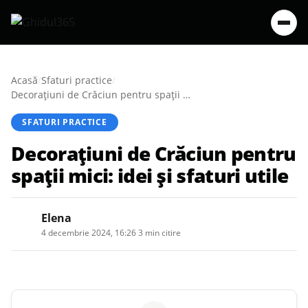
Acasă
/
Sfaturi practice
/
Decorațiuni de Crăciun pentru spații mici: idei și sfaturi utile
SFATURI PRACTICE
Decorațiuni de Crăciun pentru
spații mici: idei și sfaturi utile
Elena
4 decembrie 2024, 16:26
·
3 min citire