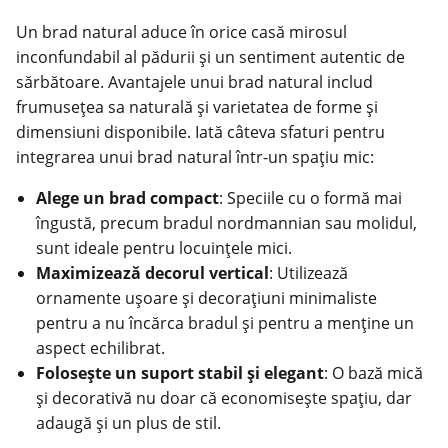
Un
brad natural
aduce în orice casă mirosul
inconfundabil al pădurii și un sentiment autentic de
sărbătoare. Avantajele unui brad natural includ
frumusețea sa naturală și varietatea de forme și
dimensiuni disponibile. Iată câteva sfaturi pentru
integrarea unui brad natural într-un spațiu mic:
Alege un brad compact
: Speciile cu o formă mai
îngustă, precum bradul nordmannian sau molidul,
sunt ideale pentru locuințele mici.
Maximizează decorul vertical
: Utilizează
ornamente ușoare și decorațiuni minimaliste
pentru a nu încărca bradul și pentru a menține un
aspect echilibrat.
Folosește un suport stabil și elegant
: O bază mică
și decorativă nu doar că economisește spațiu, dar
adaugă și un plus de stil.